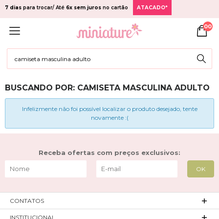
7 dias
para trocar/ Até
6x sem juros
no cartão
ATACADO*
00
BUSCANDO POR: CAMISETA MASCULINA ADULTO
Infelizmente não foi possível localizar o produto desejado, tente
novamente :(
Receba ofertas com preços exclusivos:
CONTATOS
INSTITUCIONAL