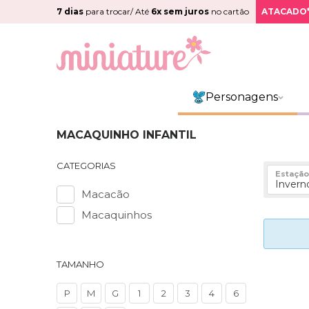
7 dias
para trocar/ Até
6x sem juros
no cartão
ATACADO
Personagens
MACAQUINHO INFANTIL
CATEGORIAS
Estação
Invern
Macacão
Macaquinhos
TAMANHO
P
M
G
1
2
3
4
6