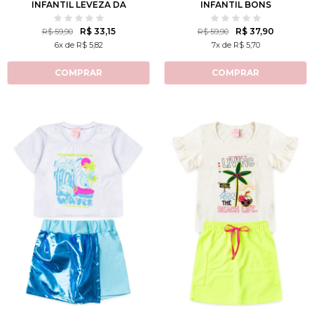
INFANTIL LEVEZA DA
INFANTIL BONS
MARESIA
SENTIMENTOS
R$ 33,15
R$ 37,90
R$ 59,90
R$ 59,90
6x de R$ 5,82
7x de R$ 5,70
COMPRAR
COMPRAR
2
3
4
6
8
2
3
4
6
8
10
12
10
12