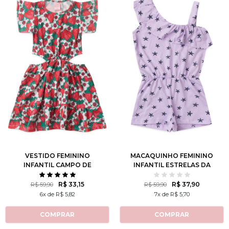
2
3
4
6
8
3
4
6
8
10
10
12
12
VESTIDO FEMININO
MACAQUINHO FEMININO
INFANTIL CAMPO DE
INFANTIL ESTRELAS DA
MORANGOS
MARESIA
R$ 33,15
R$ 37,90
R$ 59,90
R$ 59,90
6x de R$ 5,82
7x de R$ 5,70
COMPRAR
COMPRAR