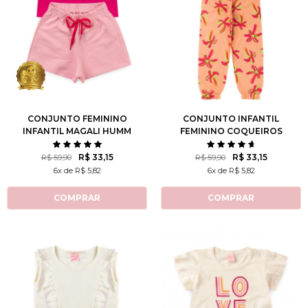
1
2
3
4
6
2
3
4
6
8
8
10
10
12
CONJUNTO FEMININO
CONJUNTO INFANTIL
INFANTIL MAGALI HUMM
FEMININO COQUEIROS
AMO MELANCIA- TURMA
VIBRANTES
DA MÔNICA
R$ 33,15
R$ 33,15
R$ 59,90
R$ 59,90
6x de R$ 5,82
6x de R$ 5,82
COMPRAR
COMPRAR