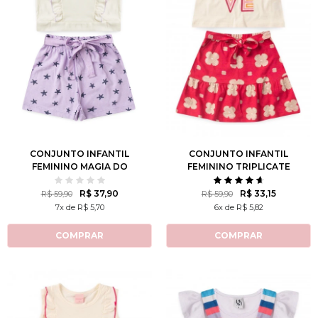
2
3
4
6
8
1
2
3
4
6
10
12
8
10
12
CONJUNTO INFANTIL
CONJUNTO INFANTIL
FEMININO MAGIA DO
FEMININO TRIPLICATE
OCEANO
LOVE
R$ 37,90
R$ 33,15
R$ 59,90
R$ 59,90
7x de R$ 5,70
6x de R$ 5,82
COMPRAR
COMPRAR