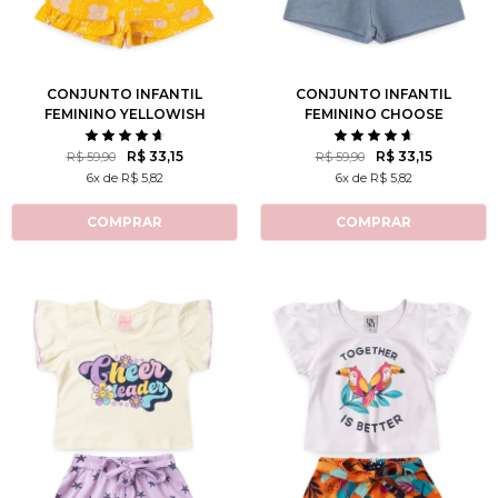
2
3
4
6
8
1
2
3
4
6
10
12
8
10
12
CONJUNTO INFANTIL
CONJUNTO INFANTIL
FEMININO YELLOWISH
FEMININO CHOOSE
HAPPY
R$ 33,15
R$ 33,15
R$ 59,90
R$ 59,90
6x de R$ 5,82
6x de R$ 5,82
COMPRAR
COMPRAR