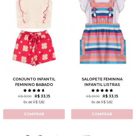
2
3
4
6
8
1
2
3
4
6
10
12
8
10
12
CONJUNTO INFANTIL
SALOPETE FEMININA
FEMININO BABADO
INFANTIL LISTRAS
DELICADO
COLORIDA
R$ 33,15
R$ 33,15
R$ 59,90
R$ 59,90
6x de R$ 5,82
6x de R$ 5,82
COMPRAR
COMPRAR