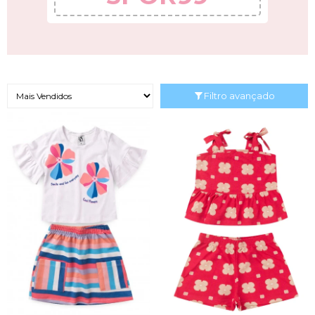
Filtro avançado
2
3
4
6
8
2
3
4
6
8
10
12
10
12