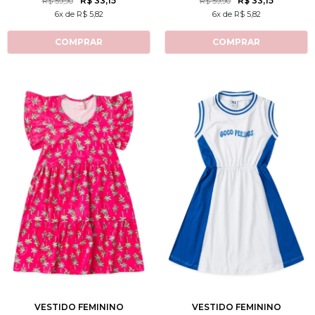
R$ 33,15
R$ 33,15
R$ 59,90
R$ 59,90
6x de R$ 5,82
6x de R$ 5,82
COMPRAR
COMPRAR
2
3
4
6
8
2
3
4
6
8
10
12
10
12
VESTIDO FEMININO
VESTIDO FEMININO