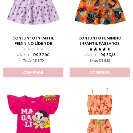
2
3
4
6
8
2
3
4
6
8
10
12
10
12
CONJUNTO INFANTIL
CONJUNTO FEMININO
FEMININO LÍDER DE
INFANTIL PÁSSAROS
TORCIDA
R$ 37,90
R$ 33,15
R$ 59,90
R$ 59,90
7x de R$ 5,70
6x de R$ 5,82
COMPRAR
COMPRAR