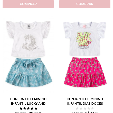
COMPRAR
COMPRAR
1
2
3
4
6
2
3
4
6
8
8
10
12
10
12
CONJUNTO FEMININO
CONJUNTO FEMININO
INFANTIL LUCKY AND
INFANTIL DIAS DOCES
SHINE!