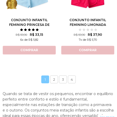
8
10
12
10
12
CONJUNTO INFANTIL
CONJUNTO INFANTIL
FEMININO PRINCESA DE
FEMININO LIMONADA
ATITUDE - TURMA DA
REFRESCANTE
MÔNICA
R$ 33,15
R$ 37,90
R$ 59,90
R$ 59,90
6x de R$ 5,82
7x de R$ 5,70
COMPRAR
COMPRAR
1
2
3
4
Quando se trata de vestir os pequenos, encontrar o equilíbrio
perfeito entre conforto e estilo é fundamental,
especialmente nas estações de transição como a primavera
e o outono. Os conjuntos meia estação infantis são a escolha
ideal para essas épocas do ano, oferecendo versatilidade e