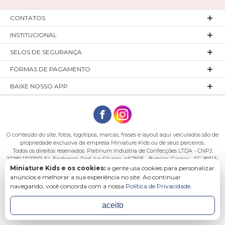
CONTATOS
INSTITUCIONAL
SELOS DE SEGURANÇA
FORMAS DE PAGAMENTO
BAIXE NOSSO APP
O conteúdo do site, fotos, logotipos, marcas, frases e layout aqui veiculados são de
propriedade exclusiva da empresa Miniature Kids ou de seus parceiros.
Todos os direitos reservados. Platinum Indústria de Confecções LTDA - CNPJ:
27.180.131/0001-54 Endereço: Rod. Ivo Silveira, n° 7505 - Bateias, Gaspar - SC, 89113-
040
Miniature Kids e os cookies:
a gente usa cookies para personalizar
anúncios e melhorar a sua experiência no site. Ao continuar
navegando, você concorda com a nossa
Política de Privacidade
.
aceito