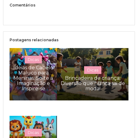
Comentários
Postagens relacionadas
Dicas
Ideias de Cabelo
Dicas
Maluco para
Meninas: Solte a
Brincadeira de criança:
Imaginação e
Diversão que nunca sai de
Inspire-se
moda!
Dicas