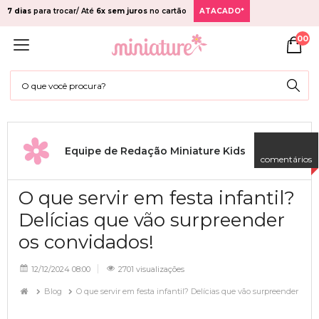
7 dias
para trocar/ Até
6x sem juros
no cartão
ATACADO*
00
Equipe de Redação Miniature Kids
comentários
O que servir em festa infantil?
Delícias que vão surpreender
os convidados!
12/12/2024 08:00
2701 visualizações
Blog
O que servir em festa infantil? Delícias que vão surpreender os c