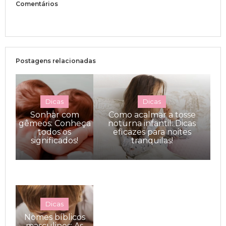
Comentários
Postagens relacionadas
Dicas
Dicas
Sonhar com
Como acalmar a tosse
gêmeos: Conheça
noturna infantil: Dicas
todos os
eficazes para noites
significados!
tranquilas!
Dicas
Nomes bíblicos
masculinos: As