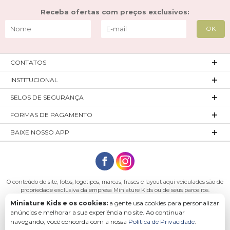
Receba ofertas com preços exclusivos:
CONTATOS
INSTITUCIONAL
SELOS DE SEGURANÇA
FORMAS DE PAGAMENTO
BAIXE NOSSO APP
O conteúdo do site, fotos, logotipos, marcas, frases e layout aqui veiculados são de
propriedade exclusiva da empresa Miniature Kids ou de seus parceiros.
Todos os direitos reservados. Platinum Indústria de Confecções LTDA - CNPJ:
Miniature Kids e os cookies:
a gente usa cookies para personalizar
27.180.131/0001-54 Endereço: Rod. Ivo Silveira, n° 7505 - Bateias, Gaspar - SC, 89113-
anúncios e melhorar a sua experiência no site. Ao continuar
040
navegando, você concorda com a nossa
Política de Privacidade
.