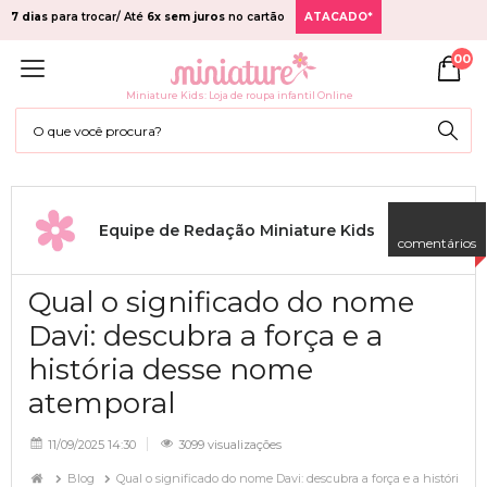
7 dias
para trocar/ Até
6x sem juros
no cartão
ATACADO*
00
Miniature Kids: Loja de roupa infantil Online
Equipe de Redação Miniature Kids
comentários
Qual o significado do nome
Davi: descubra a força e a
história desse nome
atemporal
11/09/2025 14:30
3099 visualizações
Blog
Qual o significado do nome Davi: descubra a força e a história 