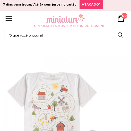
7 dias
para trocar/ Até
6x sem juros
no cartão
ATACADO*
00
MINIATURE KIDS: LOJA DE ROUPA INFANTIL ONLINE