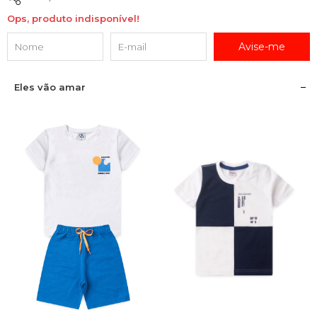
Ops, produto indisponível!
Avise-me
Eles vão amar
1
2
3
4
6
8
10
12
1
2
3