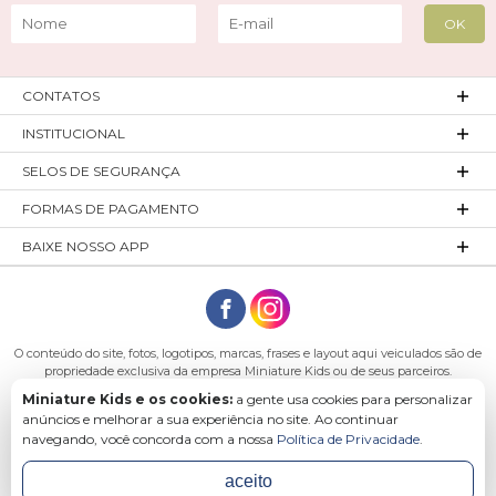
CONTATOS
INSTITUCIONAL
SELOS DE SEGURANÇA
FORMAS DE PAGAMENTO
BAIXE NOSSO APP
O conteúdo do site, fotos, logotipos, marcas, frases e layout aqui veiculados são de
propriedade exclusiva da empresa Miniature Kids ou de seus parceiros.
Todos os direitos reservados. Platinum Indústria de Confecções LTDA - CNPJ:
Miniature Kids e os cookies:
a gente usa cookies para personalizar
27.180.131/0001-54 Endereço: Rod. Ivo Silveira, n° 7505 - Bateias, Gaspar - SC, 89113-
anúncios e melhorar a sua experiência no site. Ao continuar
040
navegando, você concorda com a nossa
Política de Privacidade
.
aceito