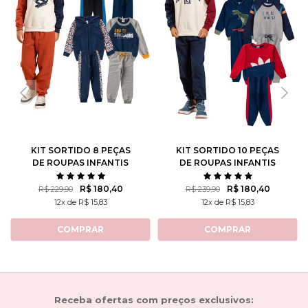
KIT SORTIDO 8 PEÇAS
KIT SORTIDO 10 PEÇAS
DE ROUPAS INFANTIS
DE ROUPAS INFANTIS
MASCULINO INVERNO - 4
MASCULINO INVERNO - 5
CASACOS + 4 CALÇAS
CASACOS + 5 CALÇAS
R$ 180,40
R$ 180,40
R$ 229,90
R$ 239,90
12x de R$ 15,83
12x de R$ 15,83
COMPRAR
COMPRAR
Receba ofertas com preços exclusivos: