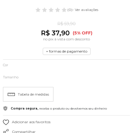
(0)
- Ver avaliações
R$ 59,90
R$ 37,90
(5% OFF)
no pix à vista com desconto
+ formas de pagamento
Cor
Tamanho
Tabela de medidas
Compra segura,
receba o produto ou devolvemos seu dinheiro
Adicionar aos favoritos
Compartilhar