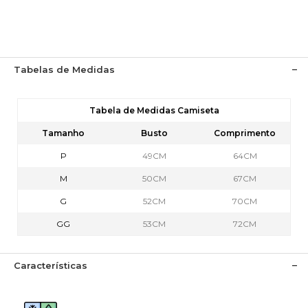
Tabelas de Medidas
Tabela de Medidas Camiseta
Tamanho
Busto
Comprimento
P
49CM
64CM
M
50CM
67CM
G
52CM
70CM
GG
53CM
72CM
Características