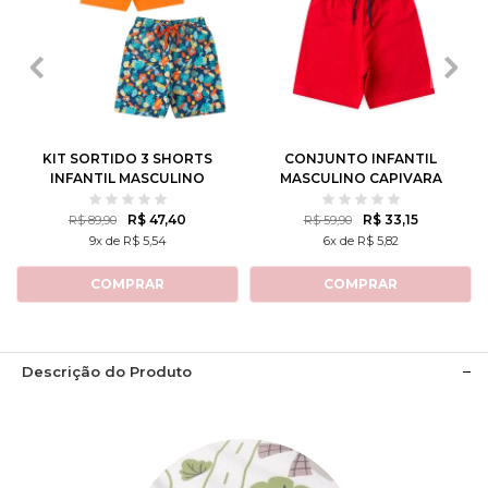
1
2
3
4
6
1
2
3
4
6
8
10
12
8
10
12
KIT SORTIDO 3 SHORTS
CONJUNTO INFANTIL
INFANTIL MASCULINO
MASCULINO CAPIVARA
AVULSO
TENISTA
R$ 47,40
R$ 33,15
R$ 89,90
R$ 59,90
9x de R$ 5,54
6x de R$ 5,82
COMPRAR
COMPRAR
Descrição do Produto