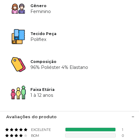
Gênero
Feminino
Tecido Peça
Poliflex
Composição
96% Poliéster 4% Elastano
Faixa Etária
1 à 12 anos
Avaliações do produto
EXCELENTE
1
BOM
0