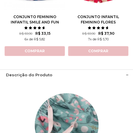
10
12
10
12
CONJUNTO FEMININO
CONJUNTO INFANTIL
INFANTIL SMILE AND FUN
FEMININO FLORES
ROTATIVAS
R$ 33,15
R$ 37,90
R$ 59,90
R$ 59,90
6x de R$ 5,82
7x de R$ 5,70
COMPRAR
COMPRAR
Descrição do Produto