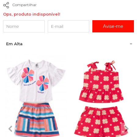
Compartilhar
Ops, produto indisponível!
Avise-me
Em Alta
2
3
4
6
8
2
3
4
6
8