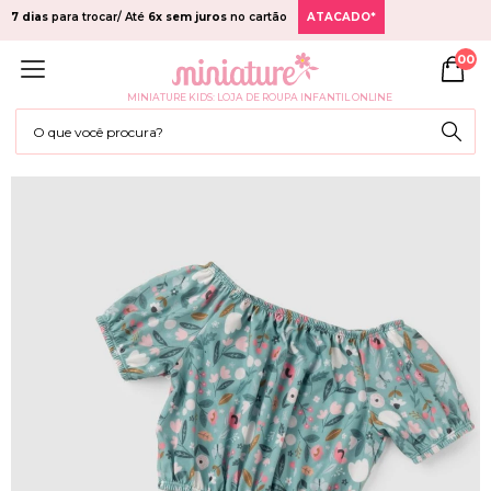
7 dias
para trocar/ Até
6x sem juros
no cartão
ATACADO*
00
MINIATURE KIDS: LOJA DE ROUPA INFANTIL ONLINE