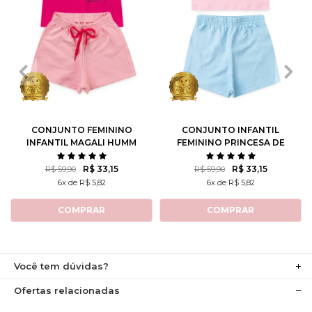
1
2
3
4
6
1
2
3
4
6
8
10
8
10
12
CONJUNTO FEMININO
CONJUNTO INFANTIL
INFANTIL MAGALI HUMM
FEMININO PRINCESA DE
AMO MELANCIA- TURMA
ATITUDE - TURMA DA
DA MÔNICA
MÔNICA
R$ 33,15
R$ 33,15
R$ 59,90
R$ 59,90
6x de R$ 5,82
6x de R$ 5,82
COMPRAR
COMPRAR
Você tem dúvidas?
Ofertas relacionadas