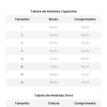
Tabela de Medidas Ciganinha
Tamanho
Busto
Comprimento
1
33CM
25CM
2
34CM
29CM
3
37CM
31CM
4
39CM
34CM
6
41CM
36CM
8
42CM
39CM
10
46CM
41CM
12
48CM
43CM
Tabela de Medidas Short
Tamanho
Cintura
Comprimento