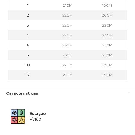
1
21CM
18CM
2
22CM
20CM
3
22CM
22CM
4
22CM
24CM
6
26CM
25CM
8
25CM
25CM
10
27CM
27CM
12
29CM
29CM
Características
Estação
Verão