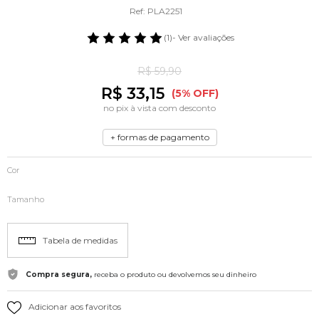
Ref: PLA2251
(1)
- Ver avaliações
R$ 59,90
R$ 33,15
(5% OFF)
no pix à vista com desconto
+ formas de pagamento
Cor
Tamanho
Tabela de medidas
Compra segura,
receba o produto ou devolvemos seu dinheiro
Adicionar aos favoritos