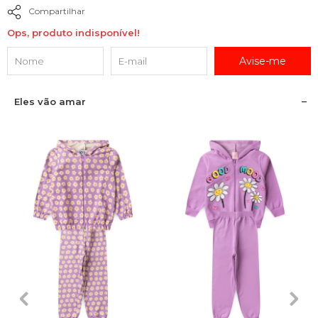
Compartilhar
Ops, produto indisponível!
Avise-me
Eles vão amar
1
2
3
4
6
1
2
3
4
6