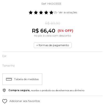
Ref: HK003513
(1)
- Ver avaliações
R$ 89,90
R$ 66,40
(5% OFF)
no pix à vista com desconto
+ formas de pagamento
Cor
Tamanho
Tabela de medidas
Compra segura,
receba o produto ou devolvemos seu dinheiro
Adicionar aos favoritos