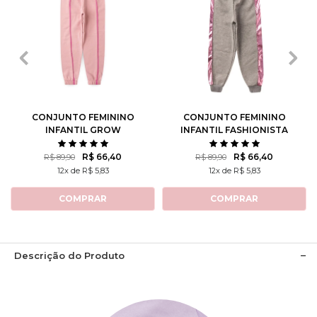
2
3
4
6
8
2
3
4
6
8
10
12
14
10
12
14
CONJUNTO FEMININO
CONJUNTO FEMININO
INFANTIL GROW
INFANTIL FASHIONISTA
POSITIVE THOUGHTS
R$ 66,40
R$ 66,40
R$ 89,90
R$ 89,90
12x de R$ 5,83
12x de R$ 5,83
COMPRAR
COMPRAR
Descrição do Produto