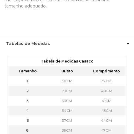
tamanho adequado.
Tabelas de Medidas
Tabela de Medidas Casaco
Tamanho
Busto
Comprimento
1
30CM
37CM
2
31CM
40CM
3
33CM
41CM
4
34CM
43CM
6
37CM
44CM
8
39CM
47CM