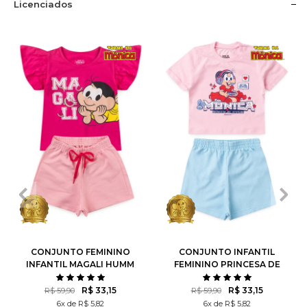
Licenciados
1
2
3
4
6
1
2
3
4
6
8
10
8
10
12
CONJUNTO FEMININO
CONJUNTO INFANTIL
INFANTIL MAGALI HUMM
FEMININO PRINCESA DE
AMO MELANCIA- TURMA
ATITUDE - TURMA DA
DA MÔNICA
MÔNICA
R$ 33,15
R$ 33,15
R$ 59,90
R$ 59,90
6x de R$ 5,82
6x de R$ 5,82