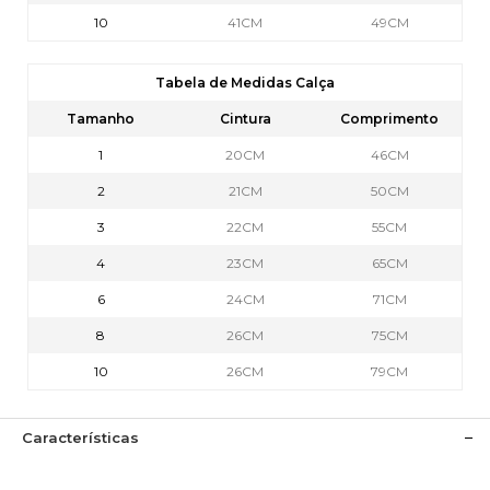
10
41CM
49CM
Tabela de Medidas Calça
Tamanho
Cintura
Comprimento
1
20CM
46CM
2
21CM
50CM
3
22CM
55CM
4
23CM
65CM
6
24CM
71CM
8
26CM
75CM
10
26CM
79CM
Características