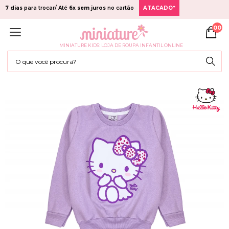
7 dias
para trocar/ Até
6x sem juros
no cartão
ATACADO*
00
MINIATURE KIDS: LOJA DE ROUPA INFANTIL ONLINE