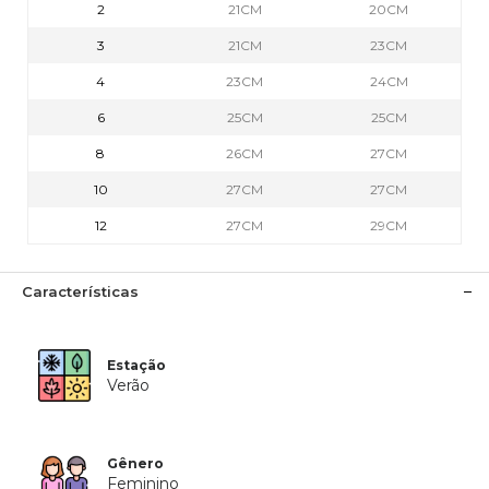
2
21CM
20CM
3
21CM
23CM
4
23CM
24CM
6
25CM
25CM
8
26CM
27CM
10
27CM
27CM
12
27CM
29CM
Características
Estação
Verão
Gênero
Feminino