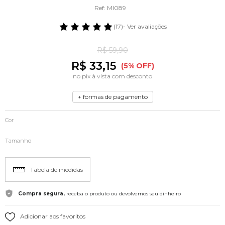
Ref: MI089
(17)
- Ver avaliações
R$ 59,90
R$ 33,15
(5% OFF)
no pix à vista com desconto
+ formas de pagamento
Cor
Tamanho
Tabela de medidas
Compra segura,
receba o produto ou devolvemos seu dinheiro
Adicionar aos favoritos