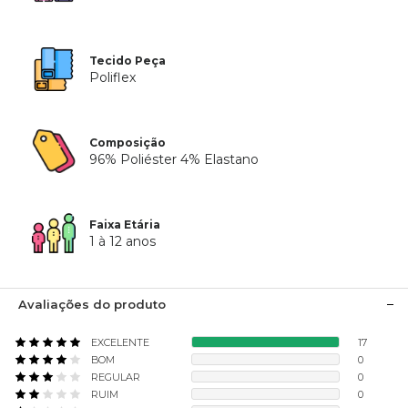
Tecido Peça
Poliflex
Composição
96% Poliéster 4% Elastano
Faixa Etária
1 à 12 anos
Avaliações do produto
EXCELENTE
17
BOM
0
REGULAR
0
RUIM
0