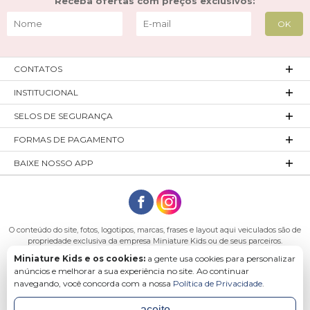
Receba ofertas com preços exclusivos:
CONTATOS
INSTITUCIONAL
SELOS DE SEGURANÇA
FORMAS DE PAGAMENTO
BAIXE NOSSO APP
O conteúdo do site, fotos, logotipos, marcas, frases e layout aqui veiculados são de
propriedade exclusiva da empresa Miniature Kids ou de seus parceiros.
Todos os direitos reservados. Platinum Indústria de Confecções LTDA - CNPJ:
Miniature Kids e os cookies:
a gente usa cookies para personalizar
27.180.131/0001-54 Endereço: Rod. Ivo Silveira, n° 7505 - Bateias, Gaspar - SC, 89113-
anúncios e melhorar a sua experiência no site. Ao continuar
040
navegando, você concorda com a nossa
Política de Privacidade
.
aceito