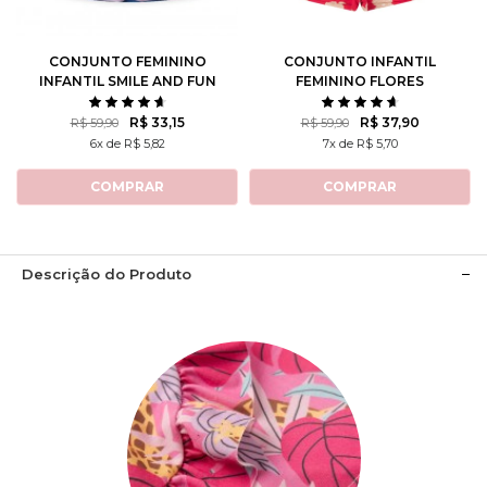
10
12
10
12
CONJUNTO FEMININO
CONJUNTO INFANTIL
INFANTIL SMILE AND FUN
FEMININO FLORES
ROTATIVAS
R$ 33,15
R$ 37,90
R$ 59,90
R$ 59,90
6x de R$ 5,82
7x de R$ 5,70
COMPRAR
COMPRAR
Descrição do Produto