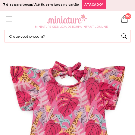
7 dias
para trocar/ Até
6x sem juros
no cartão
ATACADO*
00
MINIATURE KIDS: LOJA DE ROUPA INFANTIL ONLINE