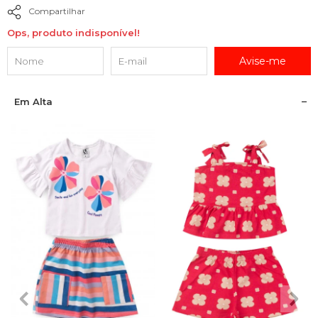
Compartilhar
Ops, produto indisponível!
Avise-me
Em Alta
2
3
4
6
8
2
3
4
6
8