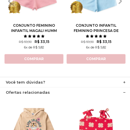
1
2
3
4
6
1
2
3
4
6
8
10
8
10
12
CONJUNTO FEMININO
CONJUNTO INFANTIL
INFANTIL MAGALI HUMM
FEMININO PRINCESA DE
AMO MELANCIA- TURMA
ATITUDE - TURMA DA
DA MÔNICA
MÔNICA
R$ 33,15
R$ 33,15
R$ 59,90
R$ 59,90
6x de R$ 5,82
6x de R$ 5,82
COMPRAR
COMPRAR
Você tem dúvidas?
Ofertas relacionadas