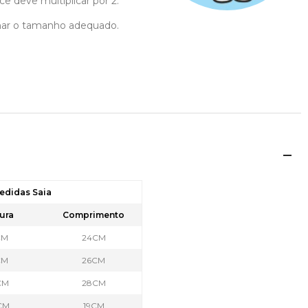
cê deve multiplicar por 2.
ionar o tamanho adequado.
edidas Saia
ura
Comprimento
CM
24CM
CM
26CM
CM
28CM
CM
19CM