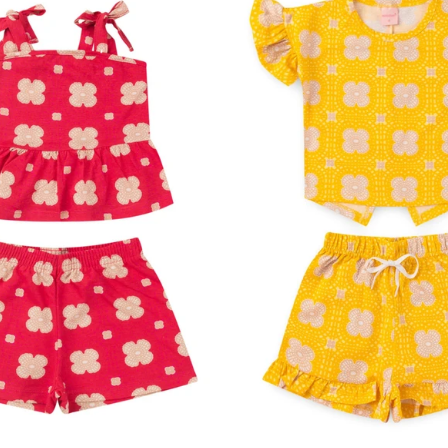
4
6
8
10
12
2
3
4
6
8