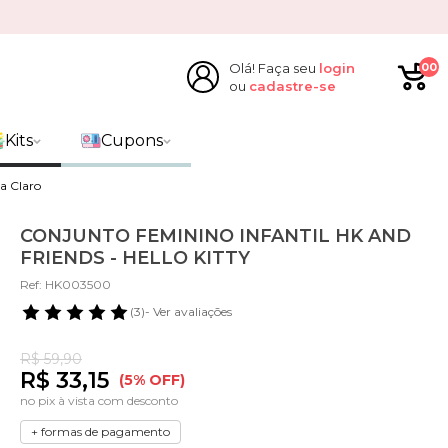
Olá! Faça seu
login
00
ou
cadastre-se
Kits
Cupons
a Claro
CONJUNTO FEMININO INFANTIL HK AND
FRIENDS - HELLO KITTY
Ref: HK003500
(3)
- Ver avaliações
R$ 59,90
R$ 33,15
(5% OFF)
no pix à vista com desconto
+ formas de pagamento