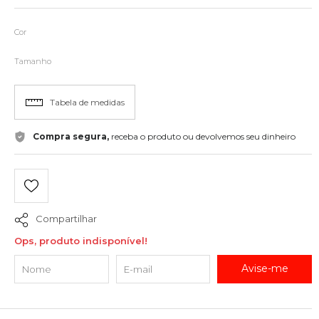
Cor
Tamanho
Tabela de medidas
Compra segura,
receba o produto ou devolvemos seu dinheiro
Compartilhar
Ops, produto indisponível!
Avise-me