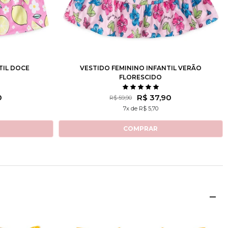
10
12
2
3
4
6
8
10
12
TIL DOCE
VESTIDO FEMININO INFANTIL VERÃO
FLORESCIDO
0
R$ 37,90
R$ 59,90
7x de R$ 5,70
COMPRAR