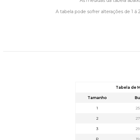
As medidas da tabela abaixo
A tabela pode sofrer alterações de 1 
Tabela de 
Tamanho
Bu
1
2
2
2
3
2
P
1