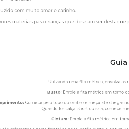
uzido com muito amor e carinho.
ores materiais para crianças que desejam ser destaque 
Guia
Utilizando uma fita métrica, envolva as
Busto:
Enrole a fita métrica em torno do
mprimento
:
Comece pelo topo do ombro e meça até chegar n
Quando for calça, short ou saia, comece med
Cintura:
Enrole a fita métrica em torn