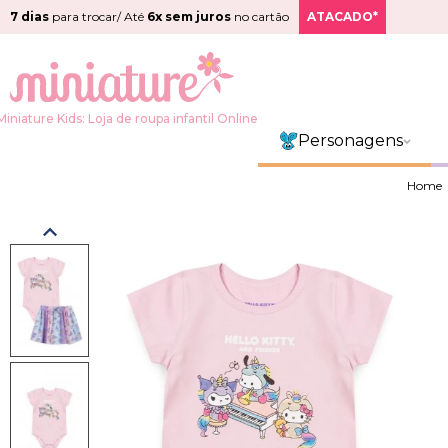
7 dias
para trocar/ Até
6x sem juros
no cartão
ATACADO*
Miniature Kids: Loja de roupa infantil Online
Personagens
Home