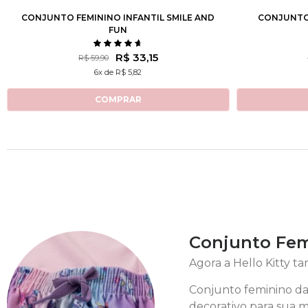
CONJUNTO FEMININO INFANTIL SMILE AND
CONJUNTO 
FUN
R$ 33,15
R$ 59,90
6x de R$ 5,82
COMPRAR
Conjunto Fem
Agora a Hello Kitty t
Conjunto feminino da 
decorativo para sua m