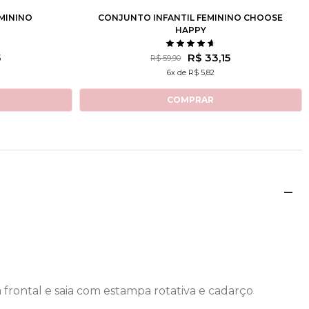
MININO
CONJUNTO INFANTIL FEMININO CHOOSE
HAPPY
5
R$ 33,15
R$ 59,90
6x de R$ 5,82
COMPRAR
 frontal e saia com estampa rotativa e cadarço