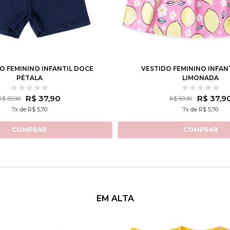
4
6
8
10
12
1
2
3
4
6
8
 FEMININO INFANTIL DOCE
VESTIDO FEMININO INFAN
PÉTALA
LIMONADA
R$ 37,90
R$ 37,9
R$ 59,90
R$ 59,90
7x de R$ 5,70
7x de R$ 5,70
COMPRAR
COMPRAR
EM ALTA