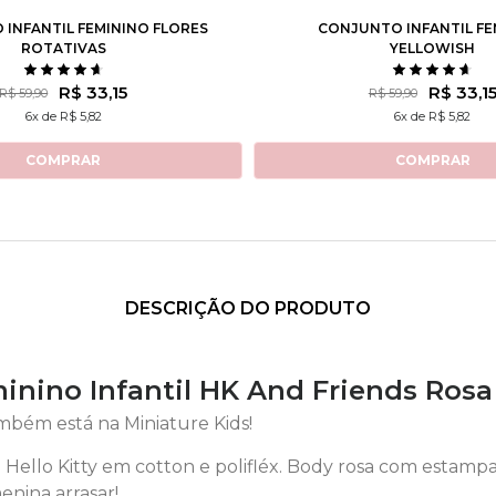
INFANTIL FEMININO FLORES
CONJUNTO INFANTIL FE
ROTATIVAS
YELLOWISH
R$ 33,15
R$ 33,1
R$ 59,90
R$ 59,90
6x de R$ 5,82
6x de R$ 5,82
COMPRAR
COMPRAR
DESCRIÇÃO DO PRODUTO
inino Infantil HK And Friends Rosa
ambém está na Miniature Kids!
Hello Kitty em cotton e polifléx. Body rosa com estampa
enina arrasar!