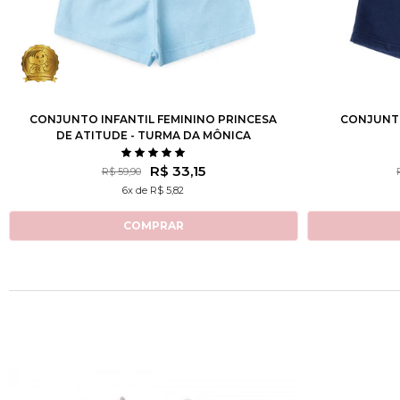
1
2
3
4
6
8
10
12
2
3
CONJUNTO INFANTIL FEMININO PRINCESA
CONJUNTO
DE ATITUDE - TURMA DA MÔNICA
R$ 33,15
R$ 59,90
6x de R$ 5,82
COMPRAR