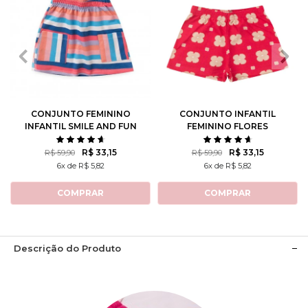
2
3
4
6
8
2
3
4
6
8
10
12
10
12
CONJUNTO FEMININO
CONJUNTO INFANTIL
INFANTIL SMILE AND FUN
FEMININO FLORES
ROTATIVAS
R$ 33,15
R$ 33,15
R$ 59,90
R$ 59,90
6x de R$ 5,82
6x de R$ 5,82
COMPRAR
COMPRAR
Descrição do Produto