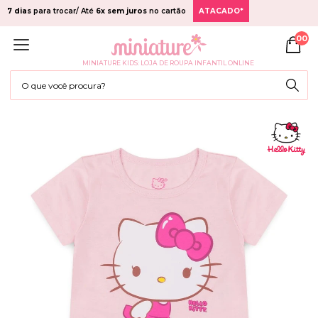
7 dias
para trocar/ Até
6x sem juros
no cartão
ATACADO*
00
MINIATURE KIDS: LOJA DE ROUPA INFANTIL ONLINE