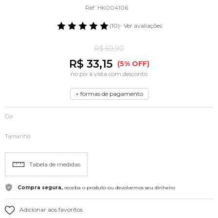
Ref: HK004106
(10)
- Ver avaliações
R$ 59,90
R$ 33,15
(5% OFF)
no pix à vista com desconto
+ formas de pagamento
Cor
Tamanho
Tabela de medidas
Compra segura,
receba o produto ou devolvemos seu dinheiro
Adicionar aos favoritos