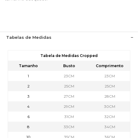
Tabelas de Medidas
Tabela de Medidas Cropped
Tamanho
Busto
Comprimento
1
23CM
23CM
2
25CM
25CM
3
27CM
28CM
4
29CM
30CM
6
31CM
32CM
8
33CM
34CM
10
35CM
36CM