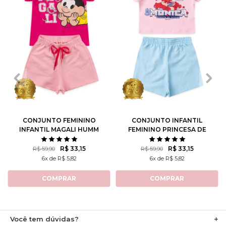
1
2
3
4
6
1
2
3
4
6
8
10
8
10
12
CONJUNTO FEMININO
CONJUNTO INFANTIL
INFANTIL MAGALI HUMM
FEMININO PRINCESA DE
AMO MELANCIA- TURMA
ATITUDE - TURMA DA
DA MÔNICA
MÔNICA
R$ 33,15
R$ 33,15
R$ 59,90
R$ 59,90
6x de R$ 5,82
6x de R$ 5,82
COMPRAR
COMPRAR
Você tem dúvidas?