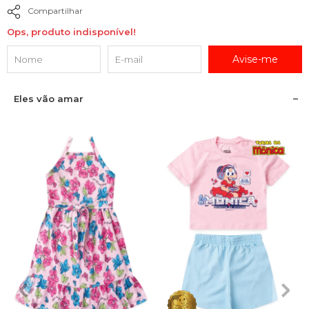
Compartilhar
Ops, produto indisponível!
Avise-me
Eles vão amar
2
3
4
6
8
1
2
3
4
6