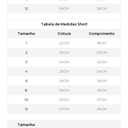
12
36CM
38CM
Tabela de Medidas Short
Tamanho
Cintura
Comprimento
1
22CM
18CM
2
23CM
20CM
3
24CM
22CM
4
25CM
24CM
6
26CM
25CM
8
26CM
26CM
10
27CM
27CM
12
27CM
29CM
Tamanho