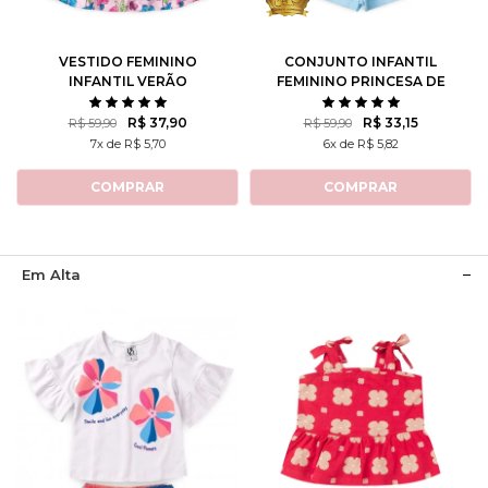
10
12
8
10
12
VESTIDO FEMININO
CONJUNTO INFANTIL
INFANTIL VERÃO
FEMININO PRINCESA DE
FLORESCIDO
ATITUDE - TURMA DA
MÔNICA
R$ 37,90
R$ 33,15
R$ 59,90
R$ 59,90
7x de R$ 5,70
6x de R$ 5,82
COMPRAR
COMPRAR
Em Alta