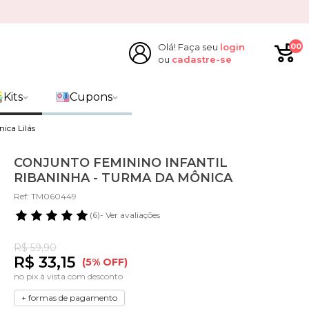
Olá! Faça seu
login
00
ou
cadastre-se
Kits
Cupons
ica Lilás
CONJUNTO FEMININO INFANTIL
RIBANINHA - TURMA DA MÔNICA
Ref: TM060449
(6)
- Ver avaliações
R$ 59,90
R$ 33,15
(5% OFF)
no pix à vista com desconto
+ formas de pagamento