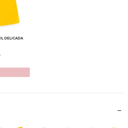
10
12
IL DELICADA
5