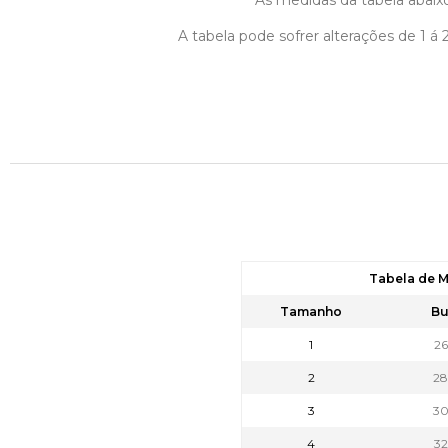
As medidas da tabela abaixo
A tabela pode sofrer alterações de 1 
Tabela de M
Tamanho
Bu
1
2
2
2
3
3
4
3