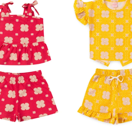
4
6
8
10
12
2
3
4
6
8