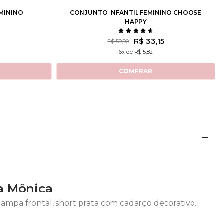
MININO
CONJUNTO INFANTIL FEMININO CHOOSE
HAPPY
5
R$ 33,15
R$ 59,90
6x de R$ 5,82
COMPRAR
a Mônica
tampa frontal, short prata com cadarço decorativo.