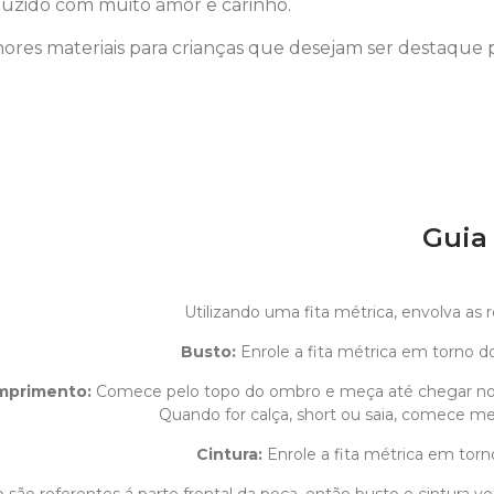
uzido com muito amor e carinho.
ores materiais para crianças que desejam ser destaque 
Guia
Utilizando uma fita métrica, envolva as
Busto:
Enrole a fita métrica em torno do
mprimento
:
Comece pelo topo do ombro e meça até chegar n
Quando for calça, short ou saia, comece med
Cintura:
Enrole a fita métrica em torn