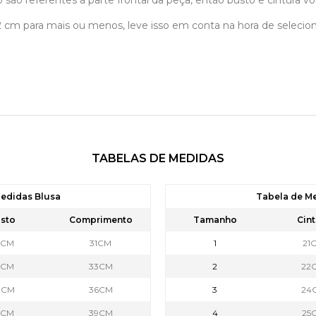
 são referentes á parte frontal da peça, então busto e cintura vo
á 2 cm para mais ou menos, leve isso em conta na hora de selec
TABELAS DE MEDIDAS
edidas Blusa
Tabela de M
sto
Comprimento
Tamanho
Cint
6CM
31CM
1
21
8CM
33CM
2
22
0CM
36CM
3
24
2CM
39CM
4
25