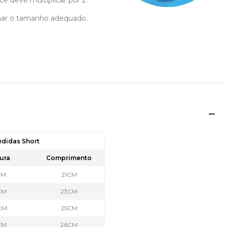
cê deve multiplicar por 2.
ionar o tamanho adequado.
edidas Short
ura
Comprimento
CM
21CM
CM
23CM
CM
25CM
CM
26CM