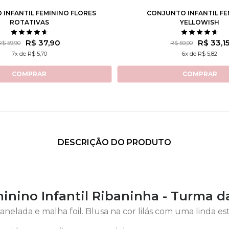
INFANTIL FEMININO FLORES
CONJUNTO INFANTIL FE
ROTATIVAS
YELLOWISH
R$ 37,90
R$ 33,1
R$ 59,90
R$ 59,90
7x de R$ 5,70
6x de R$ 5,82
COMPRAR
COMPRAR
DESCRIÇÃO DO PRODUTO
inino Infantil Ribaninha - Turma d
nelada e malha foil. Blusa na cor lilás com uma linda es