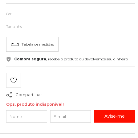
Cor
Tamanho
Tabela de medidas
Compra segura,
receba o produto ou devolvemos seu dinheiro
Compartilhar
Ops, produto indisponível!
Avise-me