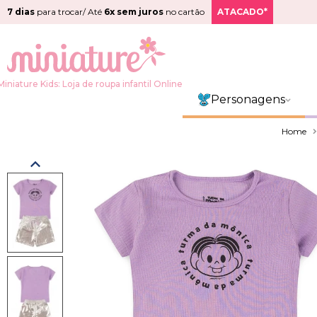
7 dias
para trocar/ Até
6x sem juros
no cartão
ATACADO*
Miniature Kids: Loja de roupa infantil Online
Personagens
Home