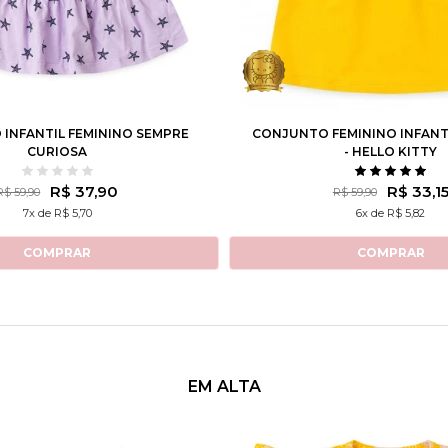
4
6
8
10
12
1
2
3
4
6
8
INFANTIL FEMININO SEMPRE
CONJUNTO FEMININO INFANT
CURIOSA
- HELLO KITTY
R$ 37,90
R$ 33,1
R$ 59,90
R$ 59,90
7x de R$ 5,70
6x de R$ 5,82
COMPRAR
COMPRAR
EM ALTA