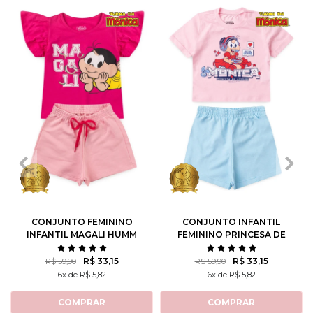
1
2
3
4
6
1
2
3
4
6
8
10
8
10
12
CONJUNTO FEMININO
CONJUNTO INFANTIL
INFANTIL MAGALI HUMM
FEMININO PRINCESA DE
AMO MELANCIA- TURMA
ATITUDE - TURMA DA
DA MÔNICA
MÔNICA
R$ 33,15
R$ 33,15
R$ 59,90
R$ 59,90
6x de R$ 5,82
6x de R$ 5,82
COMPRAR
COMPRAR