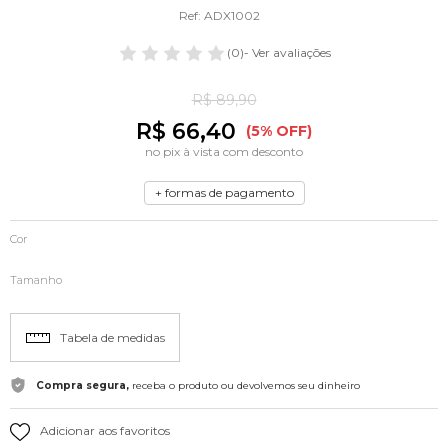
Ref: ADX1002
(0)
- Ver avaliações
R$ 89,90
R$ 66,40
(5% OFF)
no pix à vista com desconto
+ formas de pagamento
Cor
Tamanho
Tabela de medidas
Compra segura,
receba o produto ou devolvemos seu dinheiro
Adicionar aos favoritos