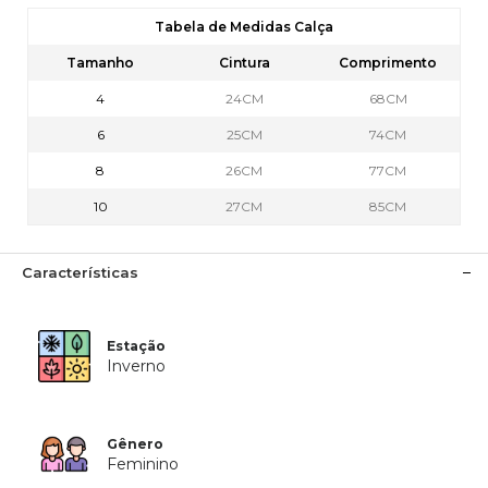
Tabela de Medidas Calça
Tamanho
Cintura
Comprimento
4
24CM
68CM
6
25CM
74CM
8
26CM
77CM
10
27CM
85CM
Características
Estação
Inverno
Gênero
Feminino