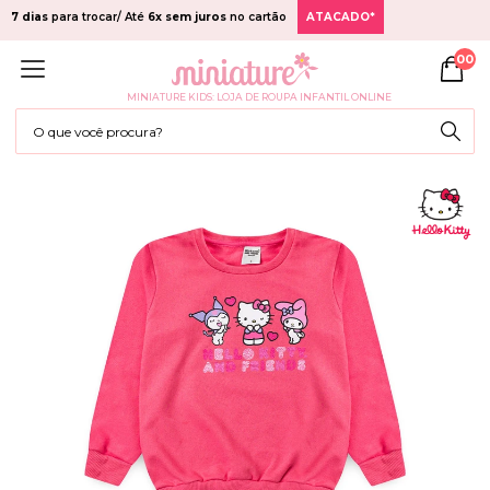
7 dias
para trocar/ Até
6x sem juros
no cartão
ATACADO*
00
MINIATURE KIDS: LOJA DE ROUPA INFANTIL ONLINE