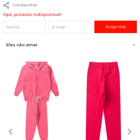
Compartilhar
Ops, produto indisponível!
Avise-me
Eles vão amar
2
3
4
6
8
2
3
4
6
8