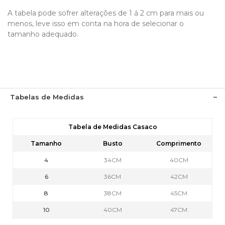
A tabela pode sofrer alterações de 1 á 2 cm para mais ou
menos, leve isso em conta na hora de selecionar o
tamanho adequado.
Tabelas de Medidas
Tabela de Medidas Casaco
Tamanho
Busto
Comprimento
4
34CM
40CM
6
36CM
42CM
8
38CM
45CM
10
40CM
47CM