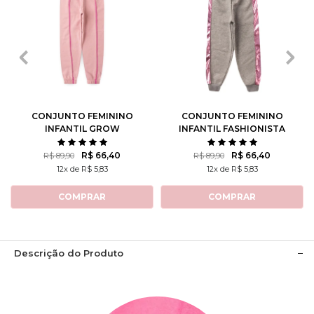
2
3
4
6
8
2
3
4
6
8
10
12
14
10
12
14
CONJUNTO FEMININO
CONJUNTO FEMININO
INFANTIL GROW
INFANTIL FASHIONISTA
POSITIVE THOUGHTS
R$ 66,40
R$ 66,40
R$ 89,90
R$ 89,90
12x de R$ 5,83
12x de R$ 5,83
COMPRAR
COMPRAR
Descrição do Produto