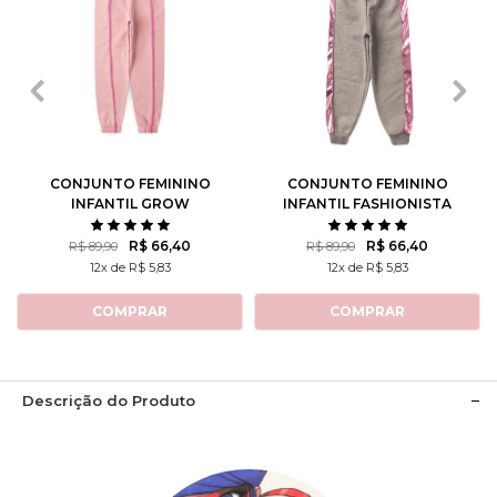
2
3
4
6
8
2
3
4
6
8
10
12
14
10
12
14
CONJUNTO FEMININO
CONJUNTO FEMININO
INFANTIL GROW
INFANTIL FASHIONISTA
POSITIVE THOUGHTS
R$ 66,40
R$ 66,40
R$ 89,90
R$ 89,90
12x de R$ 5,83
12x de R$ 5,83
COMPRAR
COMPRAR
Descrição do Produto