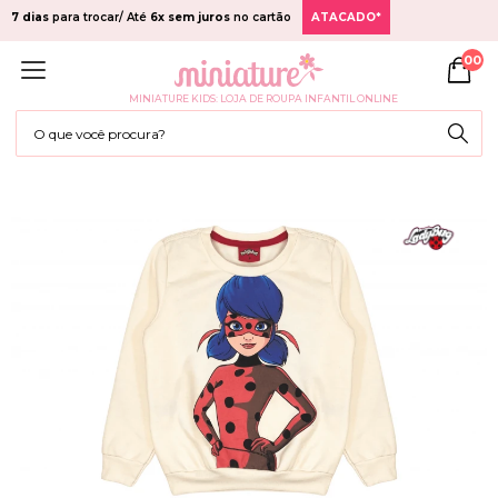
7 dias
para trocar/ Até
6x sem juros
no cartão
ATACADO*
00
MINIATURE KIDS: LOJA DE ROUPA INFANTIL ONLINE