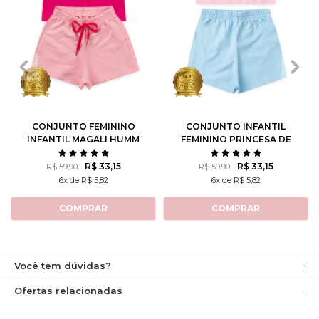
1
2
3
4
6
1
2
3
4
6
8
10
8
10
12
CONJUNTO FEMININO
CONJUNTO INFANTIL
INFANTIL MAGALI HUMM
FEMININO PRINCESA DE
AMO MELANCIA- TURMA
ATITUDE - TURMA DA
DA MÔNICA
MÔNICA
R$ 33,15
R$ 33,15
R$ 59,90
R$ 59,90
6x de R$ 5,82
6x de R$ 5,82
COMPRAR
COMPRAR
Você tem dúvidas?
Ofertas relacionadas