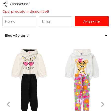
Compartilhar
Ops, produto indisponível!
Avise-me
Eles vão amar
1
2
3
4
6
1
2
3
4
6