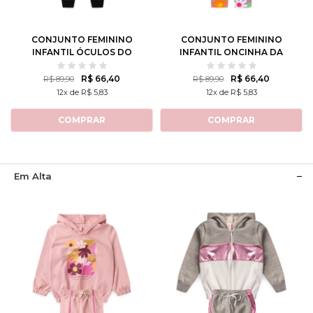
8
10
12
8
10
12
CONJUNTO FEMININO
CONJUNTO FEMININO
INFANTIL ÓCULOS DO
INFANTIL ONCINHA DA
AMOR
NATUREZA
R$ 66,40
R$ 66,40
R$ 89,90
R$ 89,90
12x de R$ 5,83
12x de R$ 5,83
COMPRAR
COMPRAR
Em Alta