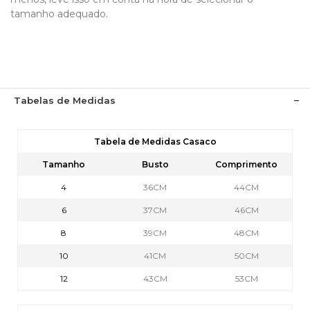
tamanho adequado.
Tabelas de Medidas
Tabela de Medidas Casaco
Tamanho
Busto
Comprimento
4
36CM
44CM
6
37CM
46CM
8
39CM
48CM
10
41CM
50CM
12
43CM
53CM