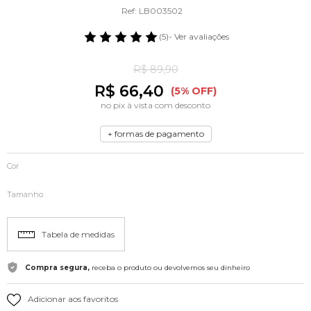
Ref: LB003502
(5)
- Ver avaliações
R$ 89,90
R$ 66,40
(5% OFF)
no pix à vista com desconto
+ formas de pagamento
Cor
Tamanho
Tabela de medidas
Compra segura,
receba o produto ou devolvemos seu dinheiro
Adicionar aos favoritos