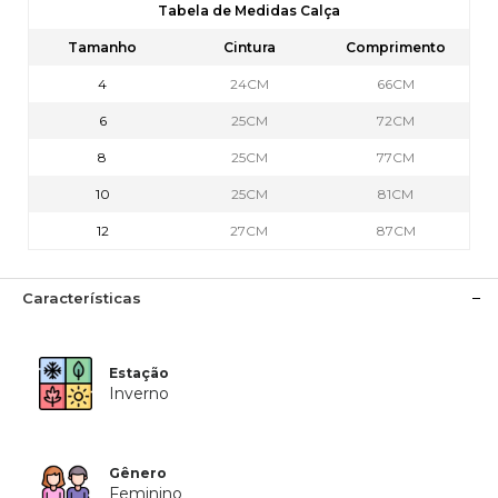
Tabela de Medidas Calça
Tamanho
Cintura
Comprimento
4
24CM
66CM
6
25CM
72CM
8
25CM
77CM
10
25CM
81CM
12
27CM
87CM
Características
Estação
Inverno
Gênero
Feminino