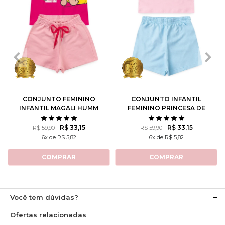
1
2
3
4
6
1
2
3
4
6
8
10
8
10
12
CONJUNTO FEMININO
CONJUNTO INFANTIL
INFANTIL MAGALI HUMM
FEMININO PRINCESA DE
AMO MELANCIA- TURMA
ATITUDE - TURMA DA
DA MÔNICA
MÔNICA
R$ 33,15
R$ 33,15
R$ 59,90
R$ 59,90
6x de R$ 5,82
6x de R$ 5,82
COMPRAR
COMPRAR
Você tem dúvidas?
Ofertas relacionadas