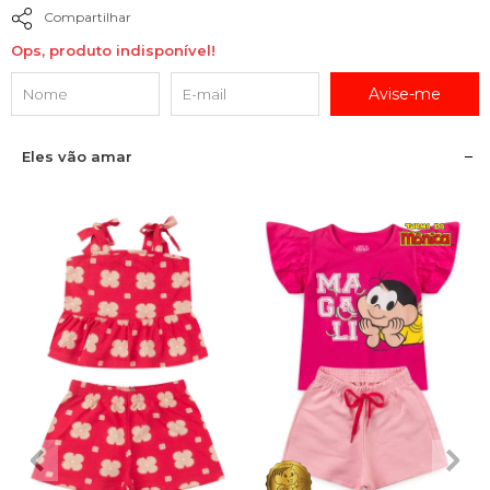
Compartilhar
Ops, produto indisponível!
Avise-me
Eles vão amar
2
3
4
6
8
1
2
3
4
6