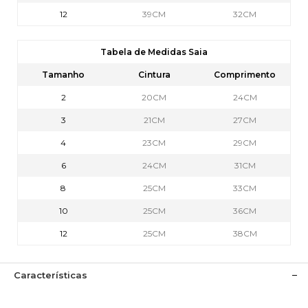
12
39CM
32CM
Tabela de Medidas Saia
Tamanho
Cintura
Comprimento
2
20CM
24CM
3
21CM
27CM
4
23CM
29CM
6
24CM
31CM
8
25CM
33CM
10
25CM
36CM
12
25CM
38CM
Características