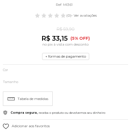
Ref: MI361
(0)
- Ver avaliações
R$ 59,90
R$ 33,15
(5% OFF)
no pix à vista com desconto
+ formas de pagamento
Cor
Tamanho
Tabela de medidas
Compra segura,
receba o produto ou devolvemos seu dinheiro
Adicionar aos favoritos