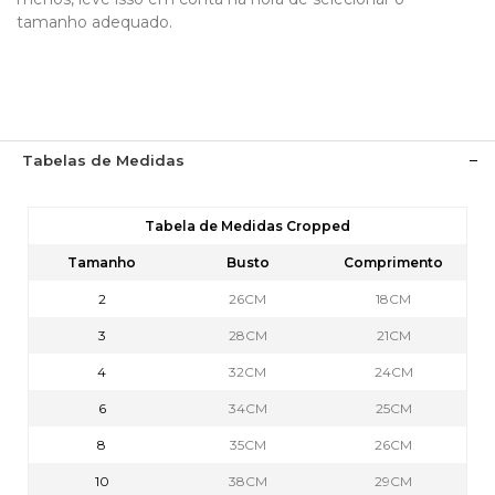
tamanho adequado.
Tabelas de Medidas
Tabela de Medidas Cropped
Tamanho
Busto
Comprimento
2
26CM
18CM
3
28CM
21CM
4
32CM
24CM
6
34CM
25CM
8
35CM
26CM
10
38CM
29CM