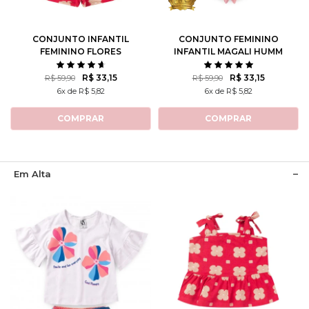
10
12
8
10
CONJUNTO INFANTIL
CONJUNTO FEMININO
FEMININO FLORES
INFANTIL MAGALI HUMM
ROTATIVAS
AMO MELANCIA- TURMA
DA MÔNICA
R$ 33,15
R$ 33,15
R$ 59,90
R$ 59,90
6x de R$ 5,82
6x de R$ 5,82
COMPRAR
COMPRAR
Em Alta