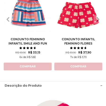
2
3
4
6
8
2
3
4
6
8
10
12
10
12
CONJUNTO FEMININO
CONJUNTO INFANTIL
INFANTIL SMILE AND FUN
FEMININO FLORES
ROTATIVAS
R$ 33,15
R$ 37,90
R$ 59,90
R$ 59,90
6x de R$ 5,82
7x de R$ 5,70
COMPRAR
COMPRAR
Descrição do Produto