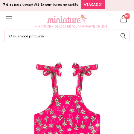
7 dias
para trocar/ Até
6x sem juros
no cartão
ATACADO*
00
MINIATURE KIDS: LOJA DE ROUPA INFANTIL ONLINE