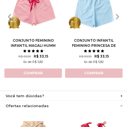
1
2
3
4
6
1
2
3
4
6
8
10
8
10
12
CONJUNTO FEMININO
CONJUNTO INFANTIL
INFANTIL MAGALI HUMM
FEMININO PRINCESA DE
AMO MELANCIA- TURMA
ATITUDE - TURMA DA
DA MÔNICA
MÔNICA
R$ 33,15
R$ 33,15
R$ 59,90
R$ 59,90
6x de R$ 5,82
6x de R$ 5,82
COMPRAR
COMPRAR
Você tem dúvidas?
Ofertas relacionadas