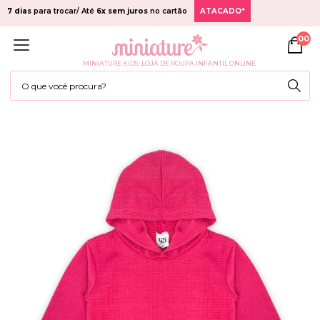
7 dias
para trocar/ Até
6x sem juros
no cartão
ATACADO*
00
MINIATURE KIDS: LOJA DE ROUPA INFANTIL ONLINE