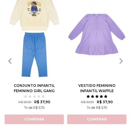
P
M
G
1
2
3
4
6
8
10
3
12
CONJUNTO INFANTIL
VESTIDO FEMININO
FEMININO GIRL GANG
INFANTIL WAFFLE
R$ 37,90
R$ 37,90
R$ 59,90
R$ 59,90
7x de R$ 5,70
7x de R$ 5,70
COMPRAR
COMPRAR