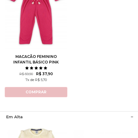
P
M
G
1
2
MACACÃO FEMININO
INFANTIL BÁSICO PINK
R$ 37,90
R$ 59,90
7x de R$ 5,70
COMPRAR
Em Alta