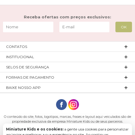
Receba ofertas com preços exclusivos:
CONTATOS
INSTITUCIONAL
SELOS DE SEGURANÇA
FORMAS DE PAGAMENTO
BAIXE NOSSO APP
O conteúdo do site, fotos, logotipos, marcas, frases e layout aqui veiculados são de
propriedade exclusiva da empresa Miniature Kids ou de seus parceiros.
Todos os direitos reservados. Platinum Indústria de Confecções LTDA - CNPJ:
Miniature Kids e os cookies:
a gente usa cookies para personalizar
27.180.131/0001-54 Endereço: Rod. Ivo Silveira, n° 7505 - Bateias, Gaspar - SC, 89113-
anúncios e melhorar a sua experiência no site. Ao continuar