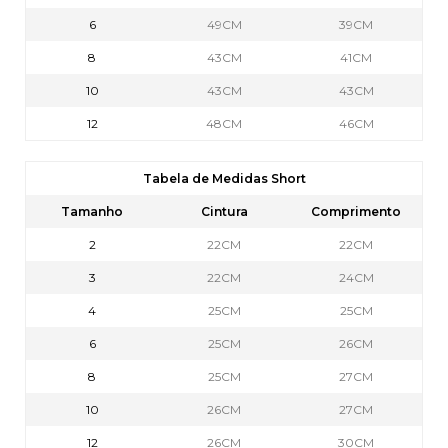
6
49CM
39CM
8
43CM
41CM
10
43CM
43CM
12
48CM
46CM
Tabela de Medidas Short
Tamanho
Cintura
Comprimento
2
22CM
22CM
3
22CM
24CM
4
25CM
25CM
6
25CM
26CM
8
25CM
27CM
10
26CM
27CM
12
26CM
30CM