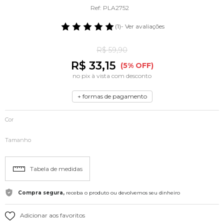
Ref: PLA2752
(1)
- Ver avaliações
R$ 59,90
R$ 33,15
(5% OFF)
no pix à vista com desconto
+ formas de pagamento
Cor
Tamanho
Tabela de medidas
Compra segura,
receba o produto ou devolvemos seu dinheiro
Adicionar aos favoritos