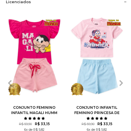
Licenciados
1
2
3
4
6
1
2
3
4
6
8
10
8
10
12
CONJUNTO FEMININO
CONJUNTO INFANTIL
INFANTIL MAGALI HUMM
FEMININO PRINCESA DE
AMO MELANCIA- TURMA
ATITUDE - TURMA DA
DA MÔNICA
MÔNICA
R$ 33,15
R$ 33,15
R$ 59,90
R$ 59,90
6x de R$ 5,82
6x de R$ 5,82