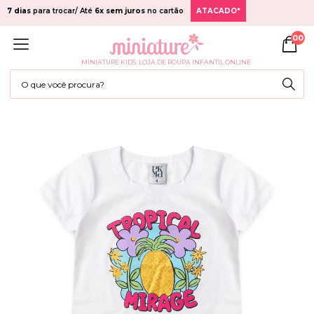
7 dias
para trocar/ Até
6x sem juros
no cartão
ATACADO*
00
MINIATURE KIDS: LOJA DE ROUPA INFANTIL ONLINE