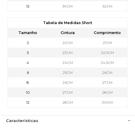
12
39CM
52CM
Tabela de Medidas Short
Tamanho
Cintura
Comprimento
2
22CM
21CM
3
23CM
22,5CM
4
24CM
24,5CM
6
25CM
26CM
8
26CM
27CM
10
27CM
28CM
12
28CM
30CM
Características