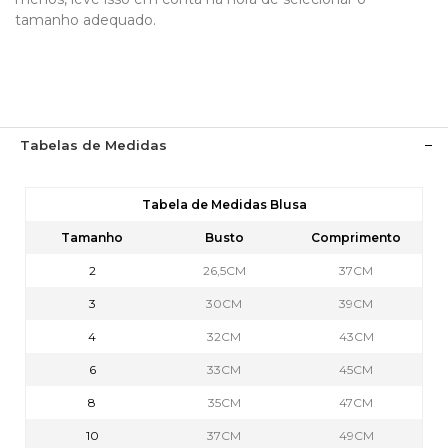
tamanho adequado.
Tabelas de Medidas
Tabela de Medidas Blusa
Tamanho
Busto
Comprimento
2
26,5CM
37CM
3
30CM
39CM
4
32CM
43CM
6
33CM
45CM
8
35CM
47CM
10
37CM
49CM