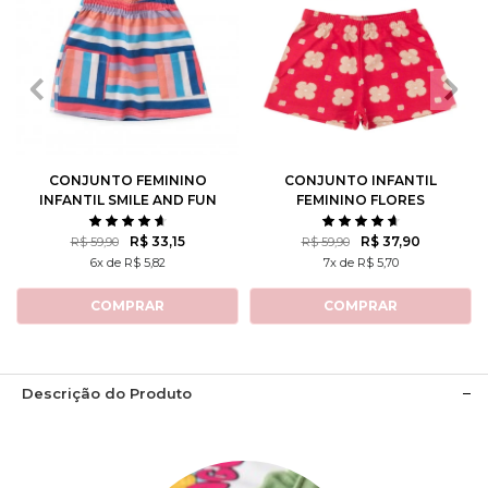
2
3
4
6
8
2
3
4
6
8
10
12
10
12
CONJUNTO FEMININO
CONJUNTO INFANTIL
INFANTIL SMILE AND FUN
FEMININO FLORES
ROTATIVAS
R$ 33,15
R$ 37,90
R$ 59,90
R$ 59,90
6x de R$ 5,82
7x de R$ 5,70
COMPRAR
COMPRAR
Descrição do Produto