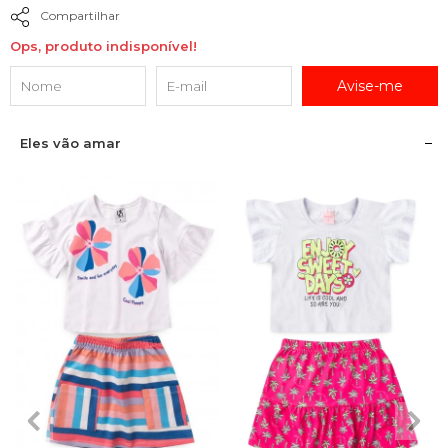
Compartilhar
Ops, produto indisponível!
Avise-me
Eles vão amar
2
3
4
6
8
2
3
4
6
8