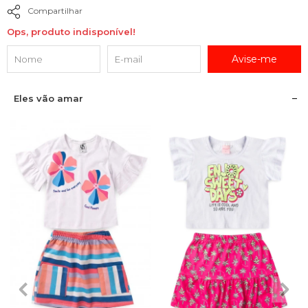
Compartilhar
Ops, produto indisponível!
Avise-me
Eles vão amar
2
3
4
6
8
2
3
4
6
8