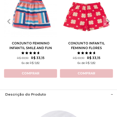
2
3
4
6
8
2
3
4
6
8
10
12
10
12
CONJUNTO FEMININO
CONJUNTO INFANTIL
INFANTIL SMILE AND FUN
FEMININO FLORES
ROTATIVAS
R$ 33,15
R$ 33,15
R$ 59,90
R$ 59,90
6x de R$ 5,82
6x de R$ 5,82
COMPRAR
COMPRAR
Descrição do Produto