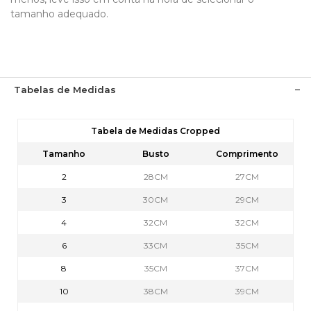
tamanho adequado.
Tabelas de Medidas
Tabela de Medidas Cropped
Tamanho
Busto
Comprimento
2
28CM
27CM
3
30CM
29CM
4
32CM
32CM
6
33CM
35CM
8
35CM
37CM
10
38CM
39CM