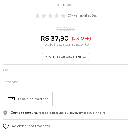
Ref: MI351
(0)
- Ver avaliações
R$ 59,90
R$ 37,90
(5% OFF)
no pix à vista com desconto
+ formas de pagamento
Cor
Tamanho
Tabela de medidas
Compra segura,
receba o produto ou devolvemos seu dinheiro
Adicionar aos favoritos