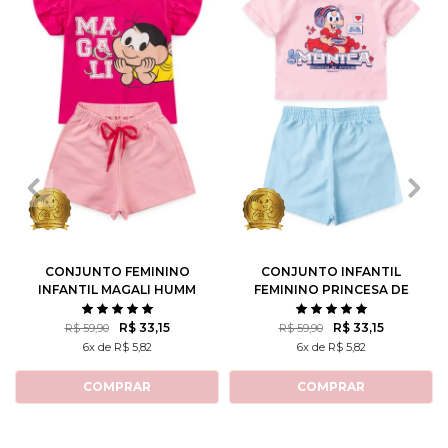
1
2
3
4
6
1
2
3
4
6
8
10
8
10
12
CONJUNTO FEMININO
CONJUNTO INFANTIL
INFANTIL MAGALI HUMM
FEMININO PRINCESA DE
AMO MELANCIA- TURMA
ATITUDE - TURMA DA
DA MÔNICA
MÔNICA
R$ 33,15
R$ 33,15
R$ 59,90
R$ 59,90
6x de R$ 5,82
6x de R$ 5,82
COMPRAR
COMPRAR