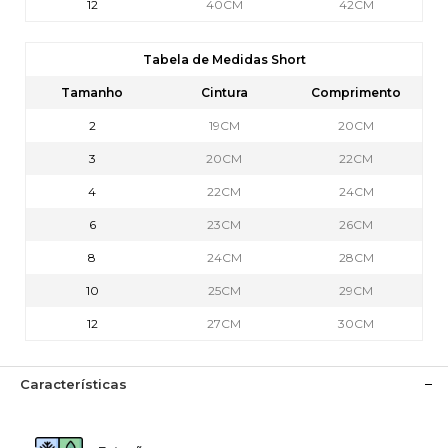
12
40CM
42CM
Tabela de Medidas Short
Tamanho
Cintura
Comprimento
2
19CM
20CM
3
20CM
22CM
4
22CM
24CM
6
23CM
26CM
8
24CM
28CM
10
25CM
29CM
12
27CM
30CM
Características