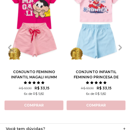
1
2
3
4
6
1
2
3
4
6
8
10
8
10
12
CONJUNTO FEMININO
CONJUNTO INFANTIL
INFANTIL MAGALI HUMM
FEMININO PRINCESA DE
AMO MELANCIA- TURMA
ATITUDE - TURMA DA
DA MÔNICA
MÔNICA
R$ 33,15
R$ 33,15
R$ 59,90
R$ 59,90
6x de R$ 5,82
6x de R$ 5,82
COMPRAR
COMPRAR
Você tem dúvidas?