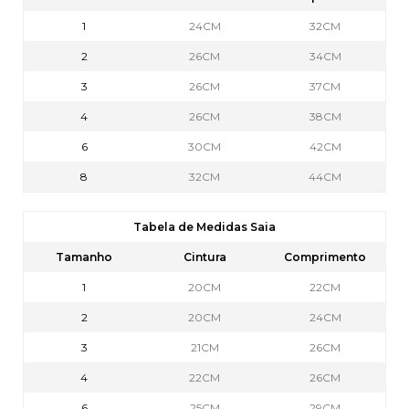
1
24CM
32CM
2
26CM
34CM
3
26CM
37CM
4
26CM
38CM
6
30CM
42CM
8
32CM
44CM
Tabela de Medidas Saia
Tamanho
Cintura
Comprimento
1
20CM
22CM
2
20CM
24CM
3
21CM
26CM
4
22CM
26CM
6
25CM
29CM