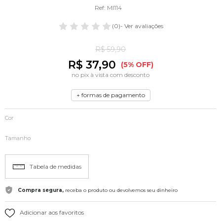
Ref: MI114
(0)
- Ver avaliações
R$ 59,90
R$ 37,90
(5% OFF)
no pix à vista com desconto
+ formas de pagamento
Cor
Tamanho
Tabela de medidas
Compra segura,
receba o produto ou devolvemos seu dinheiro
Adicionar aos favoritos