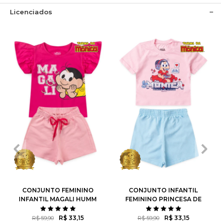
Licenciados
1
2
3
4
6
1
2
3
4
6
8
10
8
10
12
CONJUNTO FEMININO
CONJUNTO INFANTIL
INFANTIL MAGALI HUMM
FEMININO PRINCESA DE
AMO MELANCIA- TURMA
ATITUDE - TURMA DA
DA MÔNICA
MÔNICA
R$ 33,15
R$ 33,15
R$ 59,90
R$ 59,90