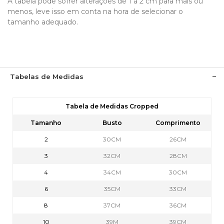
A tabela pode sofrer alterações de 1 á 2 cm para mais ou
menos, leve isso em conta na hora de selecionar o
tamanho adequado.
Tabelas de Medidas
Tabela de Medidas Cropped
Tamanho
Busto
Comprimento
2
30CM
26CM
3
32CM
28CM
4
34CM
30CM
6
35CM
33CM
8
37CM
36CM
10
39M
39CM