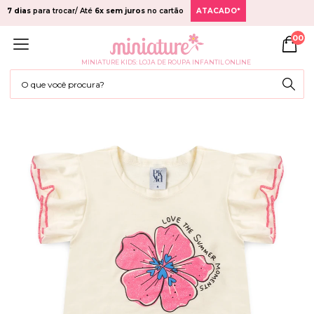
7 dias
para trocar/ Até
6x sem juros
no cartão
ATACADO*
00
MINIATURE KIDS: LOJA DE ROUPA INFANTIL ONLINE