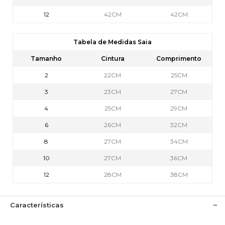
12
42CM
42CM
Tabela de Medidas Saia
Tamanho
Cintura
Comprimento
2
22CM
25CM
3
23CM
27CM
4
25CM
29CM
6
26CM
32CM
8
27CM
34CM
10
27CM
36CM
12
28CM
38CM
Características