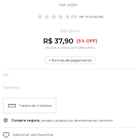
Ref: MI381
(0)
- Ver avaliações
R$ 59,90
R$ 37,90
(5% OFF)
no pix à vista com desconto
+ formas de pagamento
Cor
Tamanho
Tabela de medidas
Compra segura,
receba o produto ou devolvemos seu dinheiro
Adicionar aos favoritos