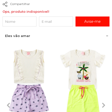
Compartilhar
Ops, produto indisponível!
Avise-me
Eles vão amar
2
3
4
6
8
2
3
4
6
8