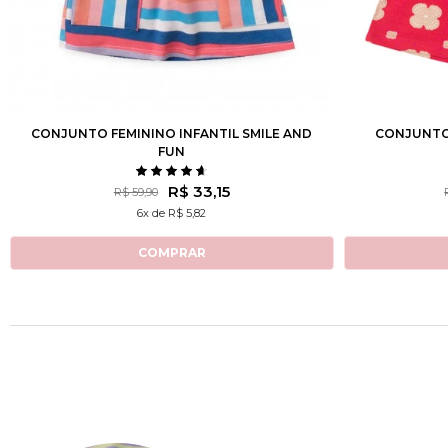
2
3
4
6
8
10
12
2
3
CONJUNTO FEMININO INFANTIL SMILE AND
CONJUNTO 
FUN
R$ 33,15
R$ 59,90
6x de R$ 5,82
COMPRAR