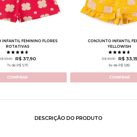
4
6
8
10
12
2
3
4
6
8
INFANTIL FEMININO FLORES
CONJUNTO INFANTIL FE
ROTATIVAS
YELLOWISH
R$ 37,90
R$ 33,1
R$ 59,90
R$ 59,90
7x de R$ 5,70
6x de R$ 5,82
COMPRAR
COMPRAR
DESCRIÇÃO DO PRODUTO