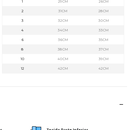
1
29CM
26CM
2
31CM
28CM
3
32CM
30CM
4
34CM
33CM
6
36CM
35CM
8
38CM
37CM
10
40CM
39CM
12
42CM
42CM
r
Tecido Parte Inferior