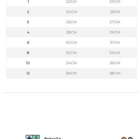
1
22CM
23CM
2
24CM
25CM
3
26CM
27CM
4
28CM
29CM
6
30CM
31CM
8
32CM
33CM
10
34CM
35CM
12
36CM
38CM
Estação