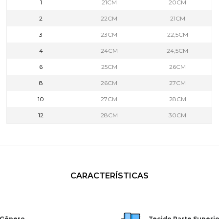
1
21CM
20CM
2
22CM
21CM
3
23CM
22,5CM
4
24CM
24,5CM
6
25CM
26CM
8
26CM
27CM
10
27CM
28CM
12
28CM
30CM
CARACTERÍSTICAS
Gênero
Tecido Parte Superio