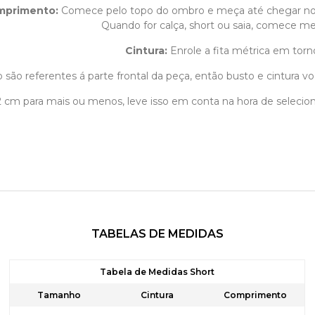
mprimento
:
Comece pelo topo do ombro e meça até chegar n
Quando for calça, short ou saia, comece med
Cintura:
Enrole a fita métrica em torn
 são referentes á parte frontal da peça, então busto e cintura vo
á 2 cm para mais ou menos, leve isso em conta na hora de selec
TABELAS DE MEDIDAS
Tabela de Medidas Short
Tamanho
Cintura
Comprimento