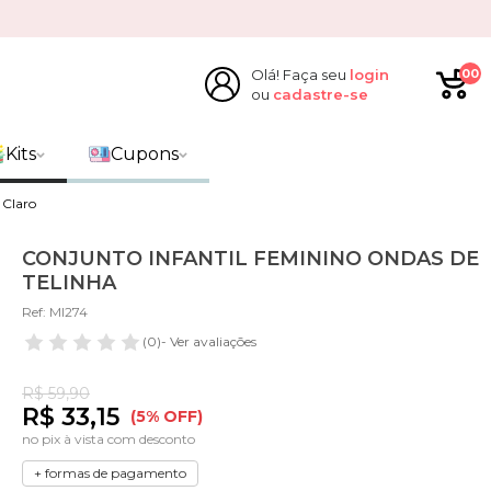
Olá! Faça seu
login
00
ou
cadastre-se
Kits
Cupons
 Claro
CONJUNTO INFANTIL FEMININO ONDAS DE
TELINHA
Ref: MI274
(0)
- Ver avaliações
R$ 59,90
R$ 33,15
(5% OFF)
no pix à vista com desconto
+ formas de pagamento