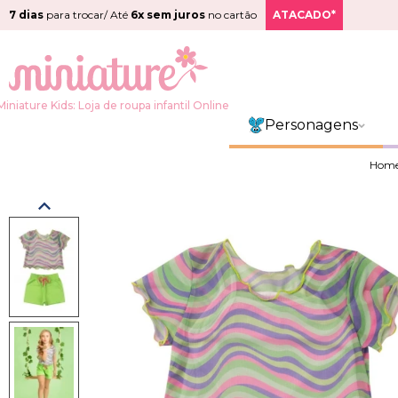
7 dias
para trocar/ Até
6x sem juros
no cartão
ATACADO*
Miniature Kids: Loja de roupa infantil Online
Personagens
Hom