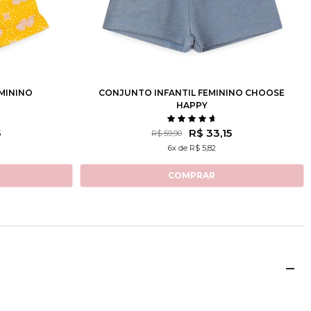
10
12
1
2
3
4
6
8
10
12
MININO
CONJUNTO INFANTIL FEMININO CHOOSE
HAPPY
5
R$ 33,15
R$ 59,90
6x de R$ 5,82
COMPRAR