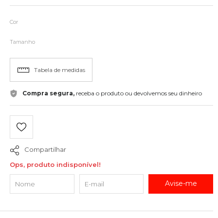
Cor
Tamanho
Tabela de medidas
Compra segura,
receba o produto ou devolvemos seu dinheiro
Compartilhar
Ops, produto indisponível!
Avise-me