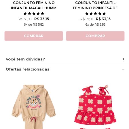
CONJUNTO FEMININO
CONJUNTO INFANTIL
INFANTIL MAGALI HUMM
FEMININO PRINCESA DE
AMO MELANCIA- TURMA
ATITUDE - TURMA DA
DA MÔNICA
MÔNICA
R$ 33,15
R$ 33,15
R$ 59,90
R$ 59,90
6x de R$ 5,82
6x de R$ 5,82
COMPRAR
COMPRAR
Você tem dúvidas?
Ofertas relacionadas