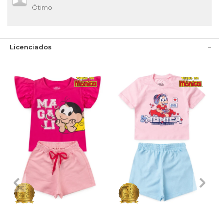
Ótimo
Licenciados
1
2
3
4
6
1
2
3
4
6
8
10
8
10
12