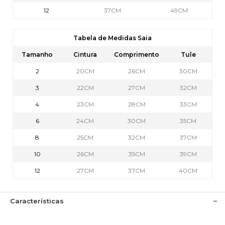
12
37CM
49CM
Tabela de Medidas Saia
Tamanho
Cintura
Comprimento
Tule
2
20CM
26CM
30CM
3
22CM
27CM
32CM
4
23CM
28CM
33CM
6
24CM
30CM
35CM
8
25CM
32CM
37CM
10
26CM
35CM
39CM
12
27CM
37CM
40CM
Características