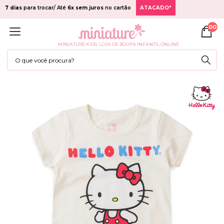
7 dias
para trocar/ Até
6x sem juros
no cartão
ATACADO*
00
MINIATURE KIDS: LOJA DE ROUPA INFANTIL ONLINE