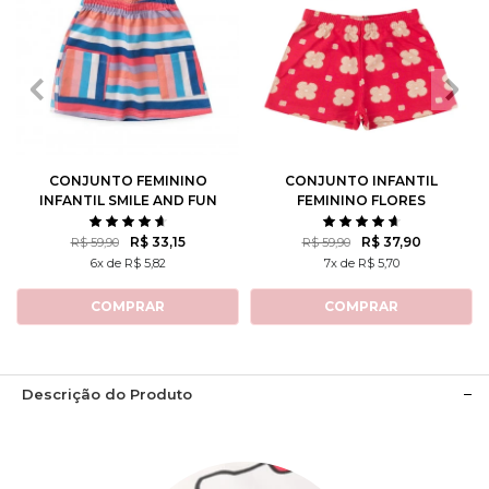
2
3
4
6
8
2
3
4
6
8
10
12
10
12
CONJUNTO FEMININO
CONJUNTO INFANTIL
INFANTIL SMILE AND FUN
FEMININO FLORES
ROTATIVAS
R$ 33,15
R$ 37,90
R$ 59,90
R$ 59,90
6x de R$ 5,82
7x de R$ 5,70
COMPRAR
COMPRAR
Descrição do Produto