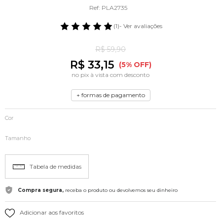
Ref: PLA2735
(1)
- Ver avaliações
R$ 59,90
R$ 33,15
(5% OFF)
no pix à vista com desconto
+ formas de pagamento
Cor
Tamanho
Tabela de medidas
Compra segura,
receba o produto ou devolvemos seu dinheiro
Adicionar aos favoritos