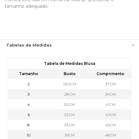
tamanho adequado.
Tabelas de Medidas
Tabela de Medidas Blusa
Tamanho
Busto
Comprimento
2
26,5CM
37CM
3
28CM
39CM
4
30CM
41CM
6
32CM
43CM
8
33CM
45CM
10
35CM
48CM