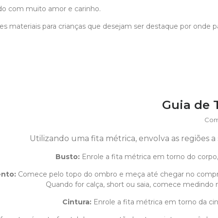
do com muito amor e carinho.
s materiais para crianças que desejam ser destaque por onde 
Guia de
Com
Utilizando uma fita métrica, envolva as regiões 
Busto:
Enrole a fita métrica em torno do corpo,
ento
:
Comece pelo topo do ombro e meça até chegar no compr
Quando for calça, short ou saia, comece medindo na
Cintura:
Enrole a fita métrica em torno da cin