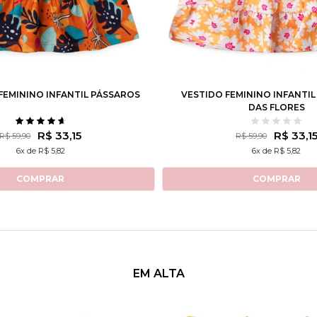
4
6
8
10
12
2
3
4
6
8
EMININO INFANTIL PÁSSAROS
VESTIDO FEMININO INFANTI
DAS FLORES
R$ 33,15
R$ 33,1
R$ 59,90
R$ 59,90
6x de R$ 5,82
6x de R$ 5,82
COMPRAR
COMPRAR
EM ALTA