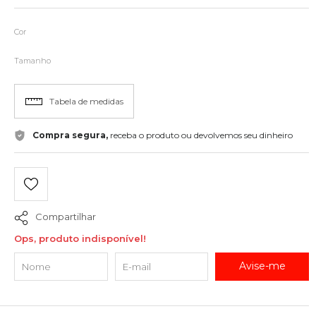
Cor
Tamanho
Tabela de medidas
Compra segura,
receba o produto ou devolvemos seu dinheiro
Compartilhar
Ops, produto indisponível!
Avise-me