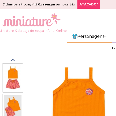
7 dias
para trocar/ Até
6x sem juros
no cartão
ATACADO*
Miniature Kids: Loja de roupa infantil Online
Personagens
H