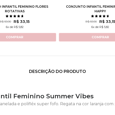
INFANTIL FEMININO FLORES
CONJUNTO INFANTIL FEMIN
ROTATIVAS
HAPPY
R$ 33,15
R$ 33,1
R$ 59,90
R$ 59,90
6x de R$ 5,82
6x de R$ 5,82
COMPRAR
COMPRAR
DESCRIÇÃO DO PRODUTO
antil Feminino Summer Vibes
nelada e polifléx super fofo. Regata na cor laranja com