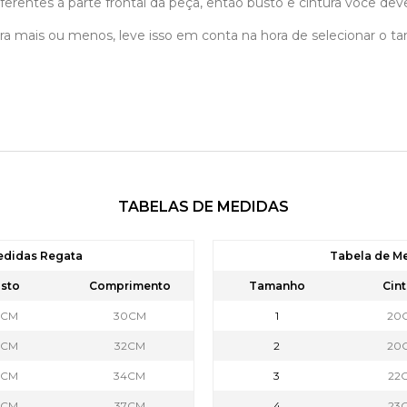
erentes á parte frontal da peça, então busto e cintura você deve 
para mais ou menos, leve isso em conta na hora de selecionar o
TABELAS DE MEDIDAS
edidas Regata
Tabela de M
sto
Comprimento
Tamanho
Cint
3CM
30CM
1
20
4CM
32CM
2
20
7CM
34CM
3
22
9CM
37CM
4
23