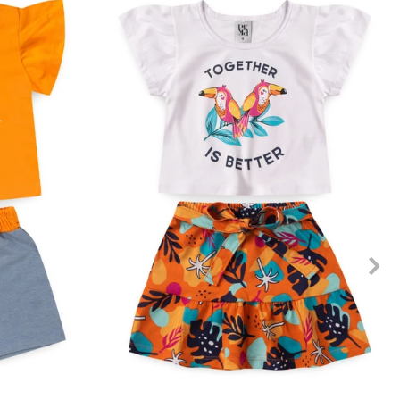
10
12
2
3
4
6
8
10
12