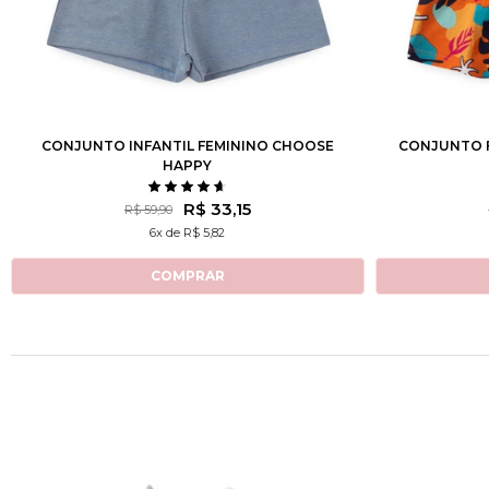
1
2
3
4
6
8
10
12
2
3
CONJUNTO INFANTIL FEMININO CHOOSE
CONJUNTO F
HAPPY
R$ 33,15
R$ 59,90
6x de R$ 5,82
COMPRAR