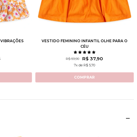
10
12
2
3
4
6
8
10
12
L VIBRAÇÕES
VESTIDO FEMININO INFANTIL OLHE PARA O
CÉU
5
R$ 37,90
R$ 59,90
7x de R$ 5,70
COMPRAR