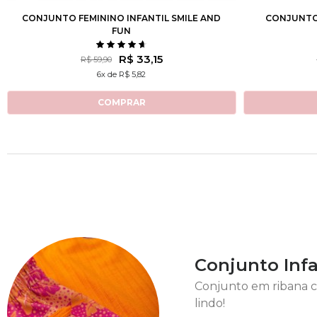
CONJUNTO FEMININO INFANTIL SMILE AND
CONJUNTO 
FUN
R$ 33,15
R$ 59,90
6x de R$ 5,82
COMPRAR
Conjunto Inf
Conjunto em ribana ca
lindo!