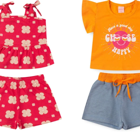
4
6
8
10
12
1
2
3
4
6
8