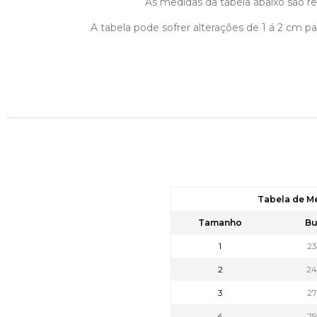
As medidas da tabela abaixo são ref
A tabela pode sofrer alterações de 1 á 2 cm 
Tabela de M
Tamanho
Bu
1
2
2
2
3
2
4
2