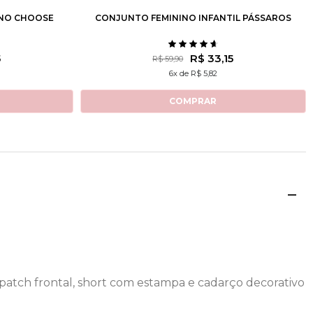
INO CHOOSE
CONJUNTO FEMININO INFANTIL PÁSSAROS
5
R$ 33,15
R$ 59,90
6x de R$ 5,82
COMPRAR
 patch frontal, short com estampa e cadarço decorativo