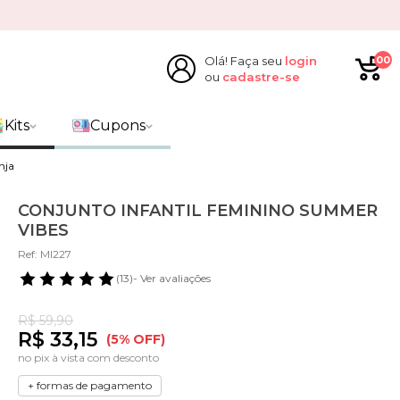
Olá! Faça seu
login
00
ou
cadastre-se
Kits
Cupons
nja
CONJUNTO INFANTIL FEMININO SUMMER
VIBES
Ref: MI227
(13)
- Ver avaliações
R$ 59,90
R$ 33,15
(5% OFF)
no pix à vista com desconto
+ formas de pagamento