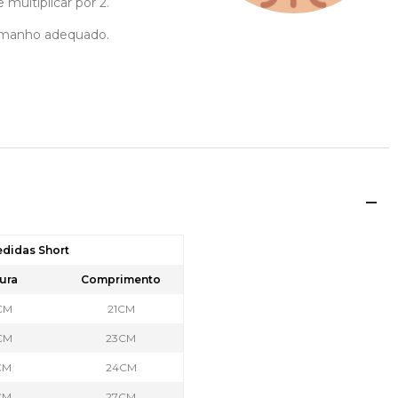
multiplicar por 2.
 tamanho adequado.
edidas Short
ura
Comprimento
CM
21CM
CM
23CM
CM
24CM
CM
27CM