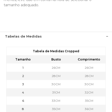
tamanho adequado.
Tabelas de Medidas
Tabela de Medidas Cropped
Tamanho
Busto
Comprimento
1
26CM
26CM
2
28CM
28CM
3
30CM
30CM
4
31CM
32CM
6
33CM
35CM
8
35CM
36CM