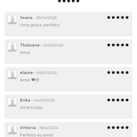
Joana
–
25/04/2025
Uma graça, perfeito
Thaluane
–
12/03/2025
Amei
elaine
–
05/01/2025
Amei ❤️😍
Erika
–
04/01/2025
Amei todas
Vittoria
–
16/12/2024
Perfeito eu amei