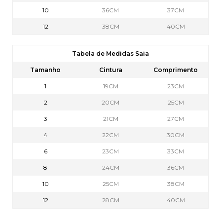
10
36CM
37CM
12
38CM
40CM
Tabela de Medidas Saia
Tamanho
Cintura
Comprimento
1
19CM
23CM
2
20CM
25CM
3
21CM
27CM
4
22CM
30CM
6
23CM
33CM
8
24CM
36CM
10
25CM
38CM
12
28CM
40CM