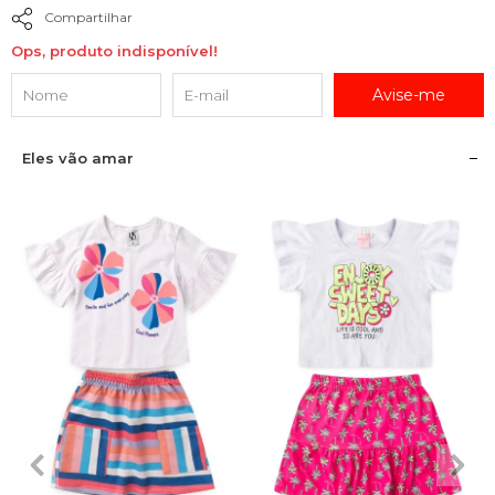
Compartilhar
Ops, produto indisponível!
Avise-me
Eles vão amar
2
3
4
6
8
2
3
4
6
8