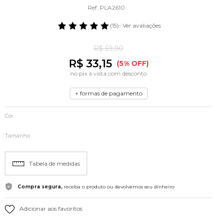
Ref: PLA2610
(15)
- Ver avaliações
R$ 59,90
R$ 33,15
(5% OFF)
no pix à vista com desconto
+ formas de pagamento
Cor
Tamanho
Tabela de medidas
Compra segura,
receba o produto ou devolvemos seu dinheiro
Adicionar aos favoritos