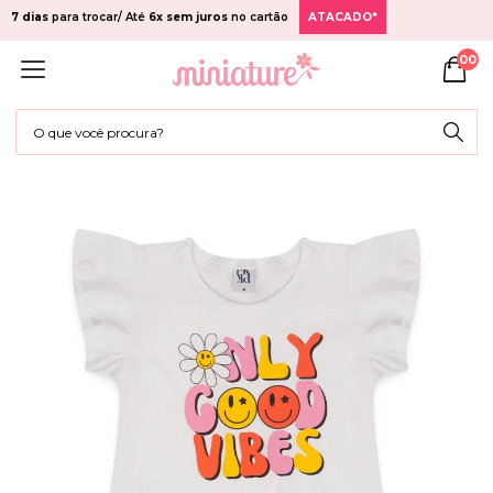
7 dias
para trocar/ Até
6x sem juros
no cartão
ATACADO*
00