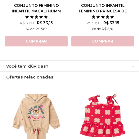
CONJUNTO FEMININO
CONJUNTO INFANTIL
INFANTIL MAGALI HUMM
FEMININO PRINCESA DE
AMO MELANCIA- TURMA
ATITUDE - TURMA DA
DA MÔNICA
MÔNICA
R$ 33,15
R$ 33,15
R$ 59,90
R$ 59,90
6x de R$ 5,82
6x de R$ 5,82
COMPRAR
COMPRAR
Você tem dúvidas?
Ofertas relacionadas