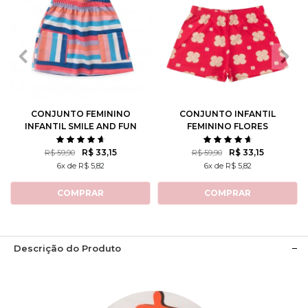
2
3
4
6
8
2
3
4
6
8
10
12
10
12
CONJUNTO FEMININO
CONJUNTO INFANTIL
INFANTIL SMILE AND FUN
FEMININO FLORES
ROTATIVAS
R$ 33,15
R$ 33,15
R$ 59,90
R$ 59,90
6x de R$ 5,82
6x de R$ 5,82
COMPRAR
COMPRAR
Descrição do Produto