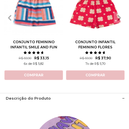
2
3
4
6
8
2
3
4
6
8
10
12
10
12
CONJUNTO FEMININO
CONJUNTO INFANTIL
INFANTIL SMILE AND FUN
FEMININO FLORES
ROTATIVAS
R$ 33,15
R$ 37,90
R$ 59,90
R$ 59,90
6x de R$ 5,82
7x de R$ 5,70
COMPRAR
COMPRAR
Descrição do Produto