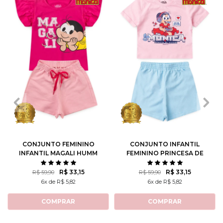
1
2
3
4
6
1
2
3
4
6
8
10
8
10
12
CONJUNTO FEMININO
CONJUNTO INFANTIL
INFANTIL MAGALI HUMM
FEMININO PRINCESA DE
AMO MELANCIA- TURMA
ATITUDE - TURMA DA
DA MÔNICA
MÔNICA
R$ 33,15
R$ 33,15
R$ 59,90
R$ 59,90
6x de R$ 5,82
6x de R$ 5,82
COMPRAR
COMPRAR