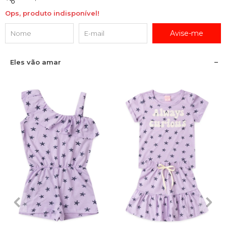
Ops, produto indisponível!
Avise-me
Eles vão amar
3
4
6
8
10
2
3
4
6
8
12
10
12