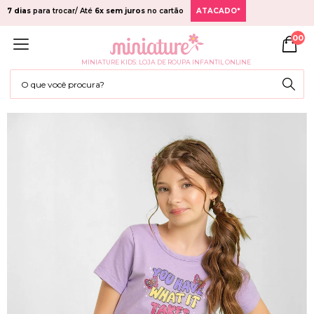
7 dias
para trocar/ Até
6x sem juros
no cartão
ATACADO*
00
MINIATURE KIDS: LOJA DE ROUPA INFANTIL ONLINE