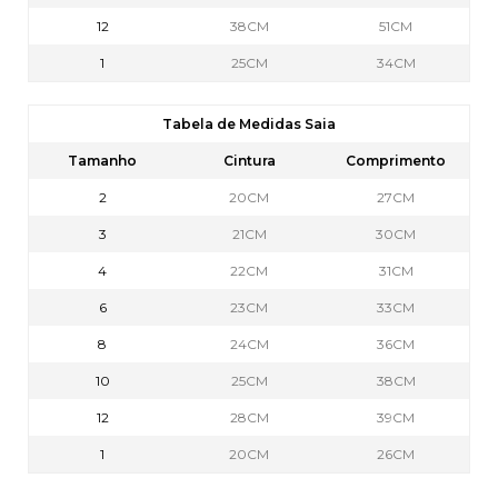
12
38CM
51CM
1
25CM
34CM
Tabela de Medidas Saia
Tamanho
Cintura
Comprimento
2
20CM
27CM
3
21CM
30CM
4
22CM
31CM
6
23CM
33CM
8
24CM
36CM
10
25CM
38CM
12
28CM
39CM
1
20CM
26CM