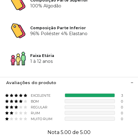
Composição Parte Superior
100% Algodão
Composição Parte Inferior
96% Poliéster 4% Elastano
Faixa Etária
1 à 12 anos
Avaliações do produto
EXCELENTE
3
BOM
0
REGULAR
0
RUIM
0
MUITO RUIM
0
Nota 5.00 de 5.00