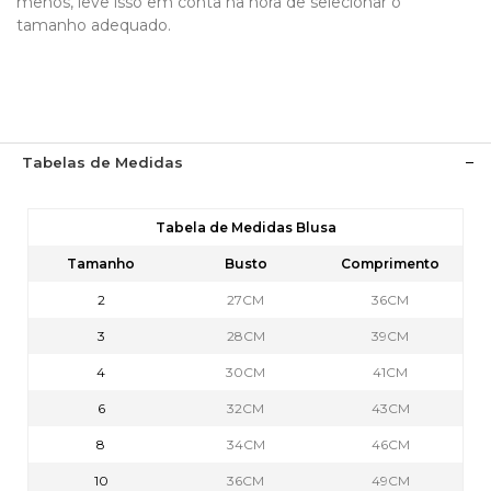
menos, leve isso em conta na hora de selecionar o
tamanho adequado.
Tabelas de Medidas
Tabela de Medidas Blusa
Tamanho
Busto
Comprimento
2
27CM
36CM
3
28CM
39CM
4
30CM
41CM
6
32CM
43CM
8
34CM
46CM
10
36CM
49CM