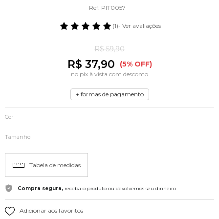
Ref: PIT0057
(1)
- Ver avaliações
R$ 59,90
R$ 37,90
(5% OFF)
no pix à vista com desconto
+ formas de pagamento
Cor
Tamanho
Tabela de medidas
Compra segura,
receba o produto ou devolvemos seu dinheiro
Adicionar aos favoritos