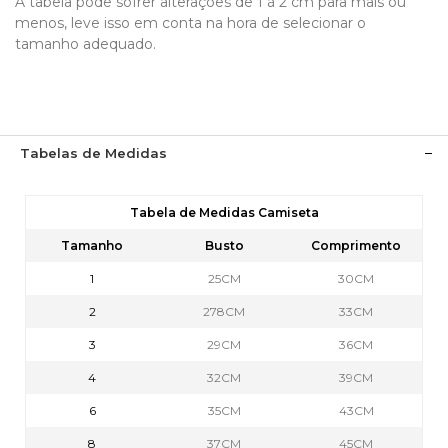
A tabela pode sofrer alterações de 1 á 2 cm para mais ou
menos, leve isso em conta na hora de selecionar o
tamanho adequado.
Tabelas de Medidas
Tabela de Medidas Camiseta
Tamanho
Busto
Comprimento
1
25CM
30CM
2
278CM
33CM
3
29CM
36CM
4
32CM
39CM
6
35CM
43CM
8
37CM
45CM