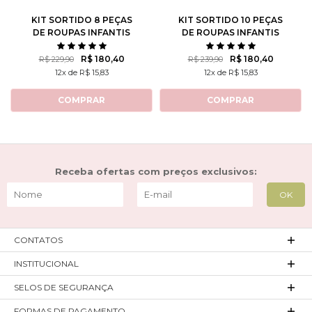
KIT SORTIDO 8 PEÇAS
KIT SORTIDO 10 PEÇAS
DE ROUPAS INFANTIS
DE ROUPAS INFANTIS
MASCULINO INVERNO - 4
MASCULINO INVERNO - 5
CASACOS + 4 CALÇAS
CASACOS + 5 CALÇAS
R$ 180,40
R$ 180,40
R$ 229,90
R$ 239,90
12x de R$ 15,83
12x de R$ 15,83
COMPRAR
COMPRAR
Receba ofertas com preços exclusivos:
CONTATOS
INSTITUCIONAL
SELOS DE SEGURANÇA
FORMAS DE PAGAMENTO