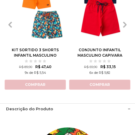
1
2
3
4
6
1
2
3
4
6
8
10
12
8
10
12
KIT SORTIDO 3 SHORTS
CONJUNTO INFANTIL
INFANTIL MASCULINO
MASCULINO CAPIVARA
AVULSO
TENISTA
R$ 47,40
R$ 33,15
R$ 89,90
R$ 59,90
9x de R$ 5,54
6x de R$ 5,82
COMPRAR
COMPRAR
Descrição do Produto