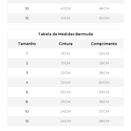
10
40CM
48CM
12
41CM
50CM
Tabela de Medidas Bermuda
Tamanho
Cintura
Comprimento
1
19CM
22CM
2
21CM
25CM
3
22CM
28CM
4
22CM
30CM
6
23CM
33CM
8
23CM
35CM
10
24CM
37CM
12
24CM
38CM