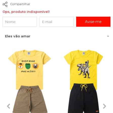
Compartilhar
Ops, produto indisponível!
Avise-me
Eles vão amar
1
2
3
4
6
1
2
3
4
6