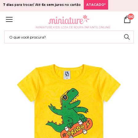
7 dias
para trocar/ Até
6x sem juros
no cartão
ATACADO*
00
MINIATURE KIDS: LOJA DE ROUPA INFANTIL ONLINE