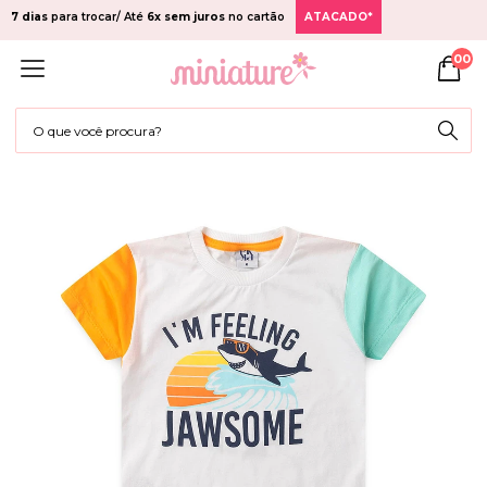
7 dias
para trocar/ Até
6x sem juros
no cartão
ATACADO*
00