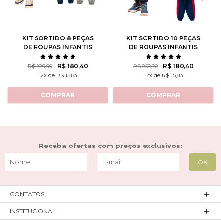
KIT SORTIDO 8 PEÇAS
KIT SORTIDO 10 PEÇAS
DE ROUPAS INFANTIS
DE ROUPAS INFANTIS
MASCULINO INVERNO - 4
MASCULINO INVERNO - 5
CASACOS + 4 CALÇAS
CASACOS + 5 CALÇAS
R$ 180,40
R$ 180,40
R$ 229,90
R$ 239,90
12x de R$ 15,83
12x de R$ 15,83
COMPRAR
COMPRAR
Receba ofertas com preços exclusivos:
CONTATOS
INSTITUCIONAL