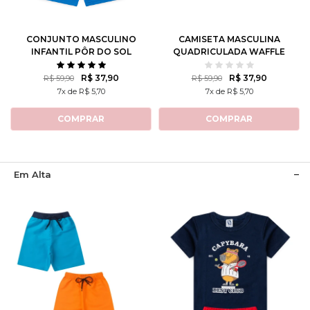
8
10
12
1
2
3
CONJUNTO MASCULINO
CAMISETA MASCULINA
INFANTIL PÔR DO SOL
QUADRICULADA WAFFLE
CALIFORNIANO
R$ 37,90
R$ 37,90
R$ 59,90
R$ 59,90
7x de R$ 5,70
7x de R$ 5,70
COMPRAR
COMPRAR
Em Alta