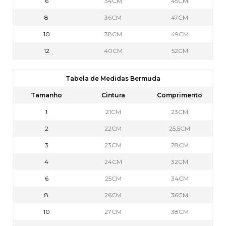
6
34CM
45CM
8
36CM
47CM
10
38CM
49CM
12
40CM
52CM
Tabela de Medidas Bermuda
Tamanho
Cintura
Comprimento
1
21CM
23CM
2
22CM
25,5CM
3
23CM
28CM
4
24CM
32CM
6
25CM
34CM
8
26CM
36CM
10
27CM
38CM