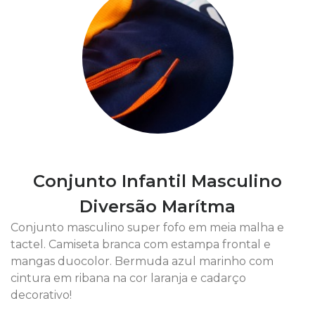
Conjunto Infantil Masculino
Diversão Marítma
Conjunto masculino super fofo em meia malha e
tactel. Camiseta branca com estampa frontal e
mangas duocolor. Bermuda azul marinho com
cintura em ribana na cor laranja e cadarço
decorativo!