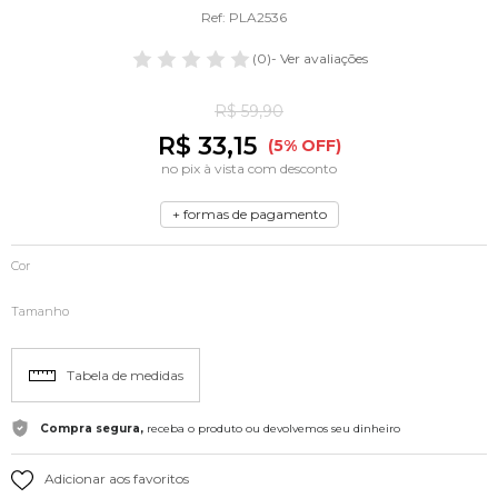
Ref: PLA2536
(0)
- Ver avaliações
R$ 59,90
R$ 33,15
(5% OFF)
no pix à vista com desconto
+ formas de pagamento
Cor
Tamanho
Tabela de medidas
Compra segura,
receba o produto ou devolvemos seu dinheiro
Adicionar aos favoritos