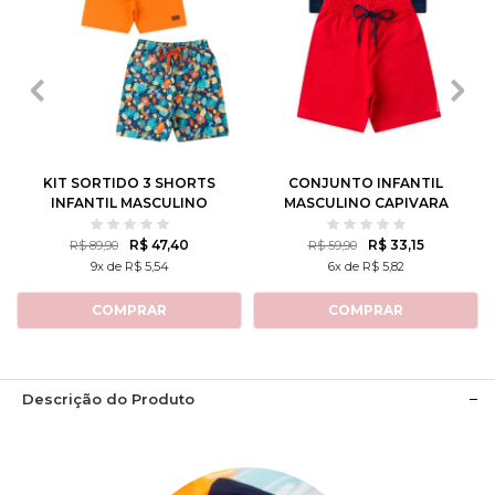
1
2
3
4
6
1
2
3
4
6
8
10
12
8
10
12
KIT SORTIDO 3 SHORTS
CONJUNTO INFANTIL
INFANTIL MASCULINO
MASCULINO CAPIVARA
AVULSO
TENISTA
R$ 47,40
R$ 33,15
R$ 89,90
R$ 59,90
9x de R$ 5,54
6x de R$ 5,82
COMPRAR
COMPRAR
Descrição do Produto