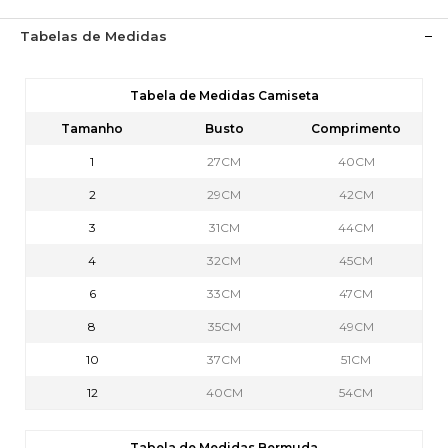
Tabelas de Medidas
Tabela de Medidas Camiseta
Tamanho
Busto
Comprimento
1
27CM
40CM
2
29CM
42CM
3
31CM
44CM
4
32CM
45CM
6
33CM
47CM
8
35CM
49CM
10
37CM
51CM
12
40CM
54CM
Tabela de Medidas Bermuda