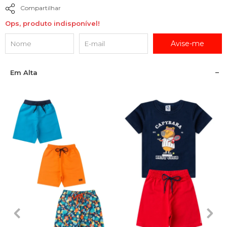
Compartilhar
Ops, produto indisponível!
Avise-me
Em Alta
1
2
3
4
6
1
2
3
4
6