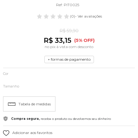
Ref: PIT0025
(0)
- Ver avaliações
R$ 59,90
R$ 33,15
(5% OFF)
no pix à vista com desconto
+ formas de pagamento
Cor
Tamanho
Tabela de medidas
Compra segura,
receba o produto ou devolvemos seu dinheiro
Adicionar aos favoritos