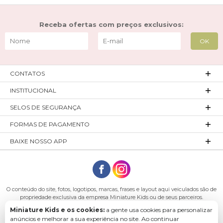
Receba ofertas com preços exclusivos:
CONTATOS
INSTITUCIONAL
SELOS DE SEGURANÇA
FORMAS DE PAGAMENTO
BAIXE NOSSO APP
O conteúdo do site, fotos, logotipos, marcas, frases e layout aqui veiculados são de
propriedade exclusiva da empresa Miniature Kids ou de seus parceiros.
Todos os direitos reservados. Platinum Indústria de Confecções LTDA - CNPJ:
Miniature Kids e os cookies:
a gente usa cookies para personalizar
27.180.131/0001-54 Endereço: Rod. Ivo Silveira, n° 7505 - Bateias, Gaspar - SC, 89113-
anúncios e melhorar a sua experiência no site. Ao continuar
040