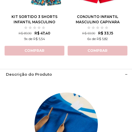
8
10
12
8
10
12
KIT SORTIDO 3 SHORTS
CONJUNTO INFANTIL
INFANTIL MASCULINO
MASCULINO CAPIVARA
AVULSO
TENISTA
R$ 47,40
R$ 33,15
R$ 89,90
R$ 59,90
9x de R$ 5,54
6x de R$ 5,82
COMPRAR
COMPRAR
Descrição do Produto