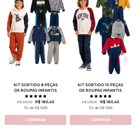
KIT SORTIDO 8 PEÇAS
KIT SORTIDO 10 PEÇAS
DE ROUPAS INFANTIS
DE ROUPAS INFANTIS
MASCULINO INVERNO - 4
MASCULINO INVERNO - 5
CASACOS + 4 CALÇAS
CASACOS + 5 CALÇAS
R$ 180,40
R$ 180,40
R$ 229,90
R$ 239,90
12x de R$ 15,83
12x de R$ 15,83
COMPRAR
COMPRAR