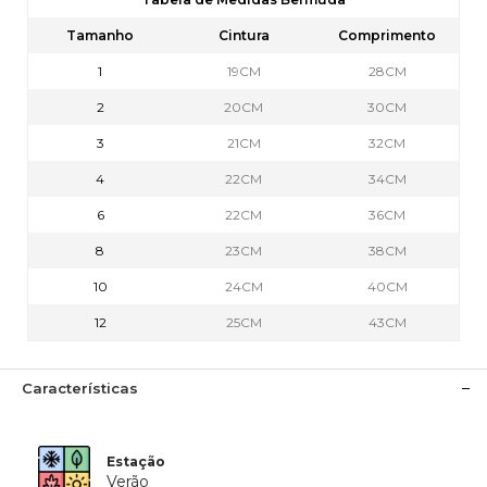
Tamanho
Cintura
Comprimento
1
19CM
28CM
2
20CM
30CM
3
21CM
32CM
4
22CM
34CM
6
22CM
36CM
8
23CM
38CM
10
24CM
40CM
12
25CM
43CM
Características
Estação
Verão