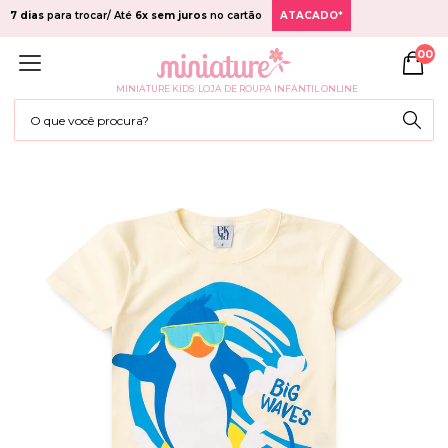
7 dias
para trocar/ Até
6x sem juros
no cartão
ATACADO*
00
MINIATURE KIDS: LOJA DE ROUPA INFANTIL ONLINE