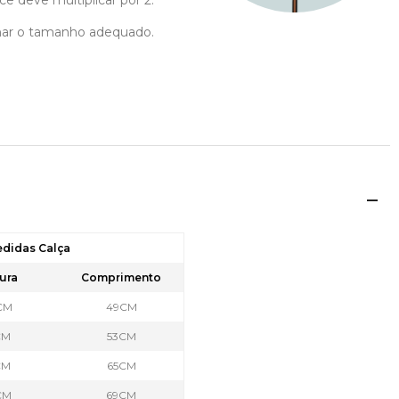
cê deve multiplicar por 2.
ionar o tamanho adequado.
edidas Calça
ura
Comprimento
CM
49CM
CM
53CM
CM
65CM
CM
69CM