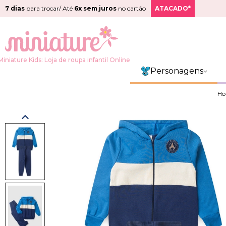
7 dias
para trocar/ Até
6x sem juros
no cartão
ATACADO*
Miniature Kids: Loja de roupa infantil Online
Personagens
H