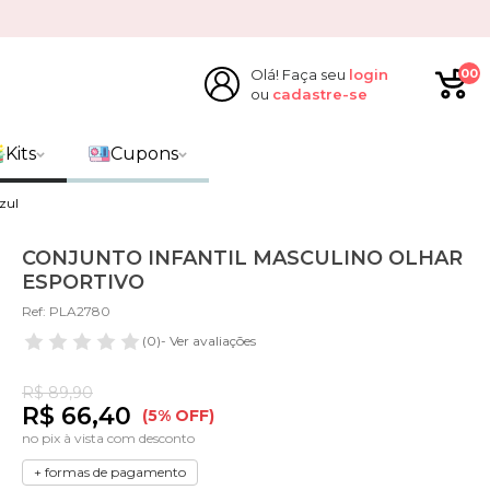
Olá! Faça seu
login
00
ou
cadastre-se
Kits
Cupons
zul
CONJUNTO INFANTIL MASCULINO OLHAR
ESPORTIVO
Ref: PLA2780
(0)
- Ver avaliações
R$ 89,90
R$ 66,40
(5% OFF)
no pix à vista com desconto
+ formas de pagamento