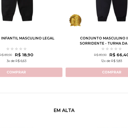
6
8
10
12
14
1
2
3
4
6
8
INFANTIL MASCULINO LEGAL
CONJUNTO MASCULINO I
SORRIDENTE - TURMA DA
R$ 18,90
R$ 66,4
R$ 89,90
R$ 89,90
3x de R$ 6,63
12x de R$ 5,83
COMPRAR
COMPRAR
EM ALTA