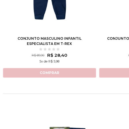
2
3
4
6
8
10
12
2
3
4
CONJUNTO MASCULINO INFANTIL
CONJUNTO 
ESPECIALISTA EM T-REX
R$ 28,40
R$ 89,90
5x de R$ 5,98
COMPRAR