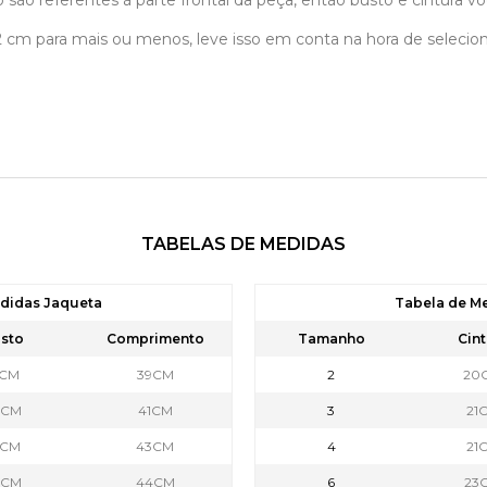
 são referentes á parte frontal da peça, então busto e cintura vo
á 2 cm para mais ou menos, leve isso em conta na hora de selec
TABELAS DE MEDIDAS
didas Jaqueta
Tabela de M
sto
Comprimento
Tamanho
Cint
1CM
39CM
2
20
4CM
41CM
3
21
5CM
43CM
4
21
7CM
44CM
6
23