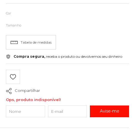
Cor
Tamanho
Tabela de medidas
Compra segura,
receba o produto ou devolvemos seu dinheiro
Compartilhar
Ops, produto indisponível!
Avise-me