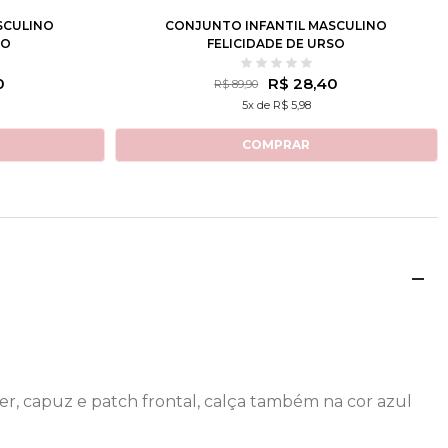
SCULINO
CONJUNTO INFANTIL MASCULINO
GO
FELICIDADE DE URSO
0
R$ 28,40
R$ 89,90
5x de R$ 5,98
COMPRAR
, capuz e patch frontal, calça também na cor azul