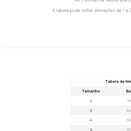
As medidas da tabela abaixo
A tabela pode sofrer alterações de 1 
Tabela de Me
Tamanho
Bu
2
3
3
3
4
3
6
3