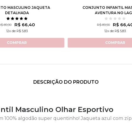
TO MASCULINO JAQUETA
CONJUNTO INFANTIL MA
DETALHADA
AVENTURA NO LA
R$ 66,40
R$ 66,4
R$ 89,90
R$ 89,90
12x de R$ 5,83
12x de R$ 5,83
COMPRAR
COMPRAR
DESCRIÇÃO DO PRODUTO
ntil Masculino Olhar Esportivo
100% algodão super quentinho! Jaqueta azul com zíper