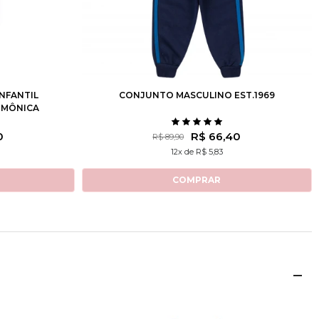
10
12
1
2
3
10
NFANTIL
CONJUNTO MASCULINO EST.1969
 MÔNICA
0
R$ 66,40
R$ 89,90
12x de R$ 5,83
COMPRAR