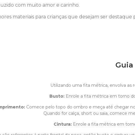
uzido com muito amor e carinho.
ores materiais para crianças que desejam ser destaque 
Guia
Utilizando uma fita métrica, envolva as
Busto:
Enrole a fita métrica em torno do
mprimento
:
Comece pelo topo do ombro e meça até chegar n
Quando for calça, short ou saia, comece med
Cintura:
Enrole a fita métrica em torn