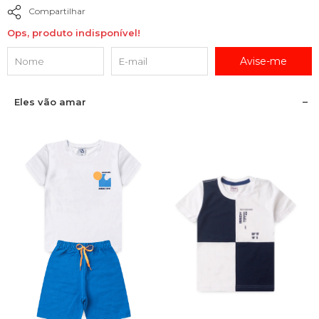
Compartilhar
Ops, produto indisponível!
Avise-me
Eles vão amar
1
2
3
4
6