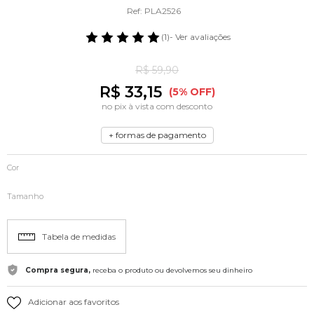
Ref: PLA2526
(1)
- Ver avaliações
R$ 59,90
R$ 33,15
(5% OFF)
no pix à vista com desconto
+ formas de pagamento
Cor
Tamanho
Tabela de medidas
Compra segura,
receba o produto ou devolvemos seu dinheiro
Adicionar aos favoritos