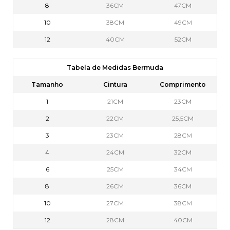
8
36CM
47CM
10
38CM
49CM
12
40CM
52CM
Tabela de Medidas Bermuda
Tamanho
Cintura
Comprimento
1
21CM
23CM
2
22CM
25,5CM
3
23CM
28CM
4
24CM
32CM
6
25CM
34CM
8
26CM
36CM
10
27CM
38CM
12
28CM
40CM