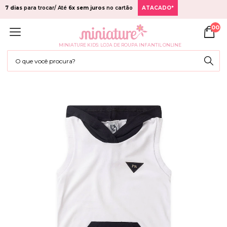
7 dias
para trocar/ Até
6x sem juros
no cartão
ATACADO*
00
MINIATURE KIDS: LOJA DE ROUPA INFANTIL ONLINE