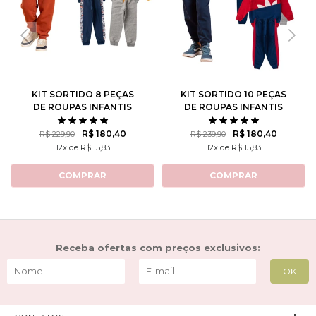
KIT SORTIDO 8 PEÇAS
KIT SORTIDO 10 PEÇAS
DE ROUPAS INFANTIS
DE ROUPAS INFANTIS
MASCULINO INVERNO - 4
MASCULINO INVERNO - 5
CASACOS + 4 CALÇAS
CASACOS + 5 CALÇAS
R$ 180,40
R$ 180,40
R$ 229,90
R$ 239,90
12x de R$ 15,83
12x de R$ 15,83
COMPRAR
COMPRAR
Receba ofertas com preços exclusivos: