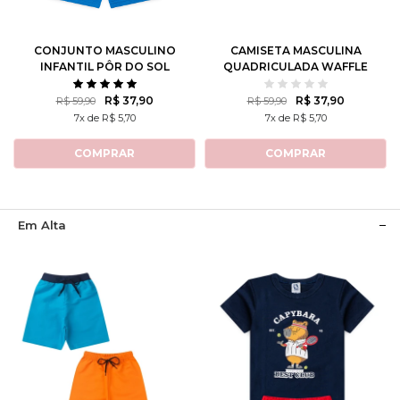
8
10
12
1
2
3
CONJUNTO MASCULINO
CAMISETA MASCULINA
INFANTIL PÔR DO SOL
QUADRICULADA WAFFLE
CALIFORNIANO
R$ 37,90
R$ 37,90
R$ 59,90
R$ 59,90
7x de R$ 5,70
7x de R$ 5,70
COMPRAR
COMPRAR
Em Alta