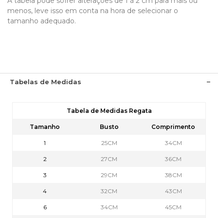
A tabela pode sofrer alterações de 1 á 2 cm para mais ou
menos, leve isso em conta na hora de selecionar o
tamanho adequado.
Tabelas de Medidas
Tabela de Medidas Regata
Tamanho
Busto
Comprimento
1
25CM
34CM
2
27CM
36CM
3
29CM
38CM
4
32CM
43CM
6
34CM
45CM