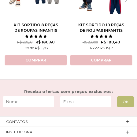
KIT SORTIDO 8 PEÇAS
KIT SORTIDO 10 PEÇAS
DE ROUPAS INFANTIS
DE ROUPAS INFANTIS
MASCULINO INVERNO - 4
MASCULINO INVERNO - 5
CASACOS + 4 CALÇAS
CASACOS + 5 CALÇAS
R$ 180,40
R$ 180,40
R$ 229,90
R$ 239,90
12x de R$ 15,83
12x de R$ 15,83
COMPRAR
COMPRAR
Receba ofertas com preços exclusivos:
CONTATOS
INSTITUCIONAL