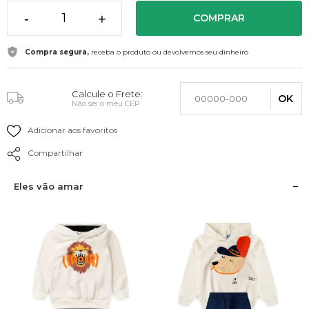
-
+
COMPRAR
Compra segura,
receba o produto ou devolvemos seu dinheiro
Calcule o Frete:
OK
Não sei o meu CEP
Adicionar aos favoritos
Compartilhar
Eles vão amar