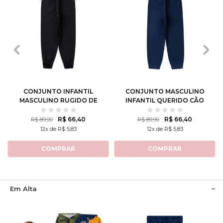
1
2
3
4
6
2
4
6
8
10
8
10
12
12
CONJUNTO INFANTIL
CONJUNTO MASCULINO
MASCULINO RUGIDO DE
INFANTIL QUERIDO CÃO
LEÃO
R$ 66,40
R$ 66,40
R$ 89,90
R$ 89,90
12x de R$ 5,83
12x de R$ 5,83
COMPRAR
COMPRAR
Em Alta