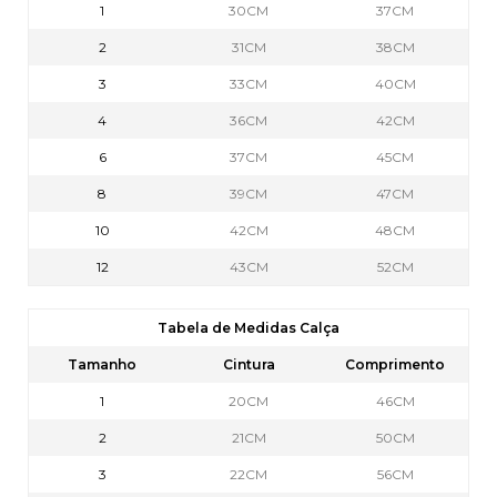
1
30CM
37CM
2
31CM
38CM
3
33CM
40CM
4
36CM
42CM
6
37CM
45CM
8
39CM
47CM
10
42CM
48CM
12
43CM
52CM
Tabela de Medidas Calça
Tamanho
Cintura
Comprimento
1
20CM
46CM
2
21CM
50CM
3
22CM
56CM