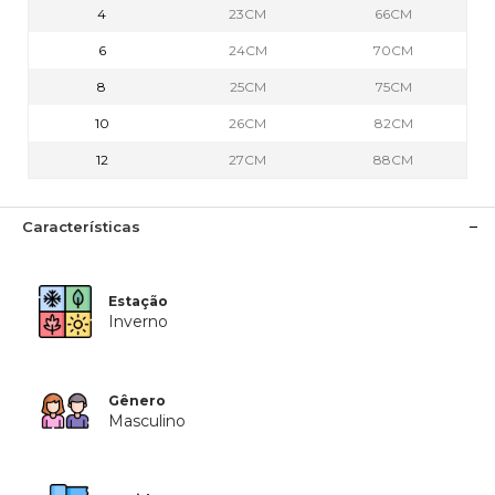
4
23CM
66CM
6
24CM
70CM
8
25CM
75CM
10
26CM
82CM
12
27CM
88CM
Características
Estação
Inverno
Gênero
Masculino