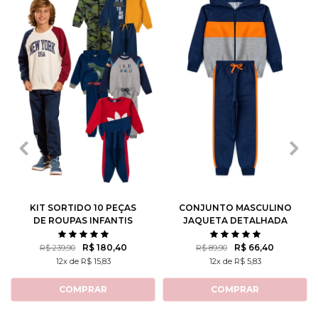
1
2
3
4
6
1
2
3
4
6
8
10
12
8
10
12
KIT SORTIDO 10 PEÇAS
CONJUNTO MASCULINO
DE ROUPAS INFANTIS
JAQUETA DETALHADA
MASCULINO INVERNO - 5
CASACOS + 5 CALÇAS
R$ 180,40
R$ 66,40
R$ 239,90
R$ 89,90
12x de R$ 15,83
12x de R$ 5,83
COMPRAR
COMPRAR