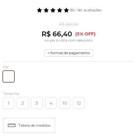
(8)
- Ver avaliações
R$ 89,90
R$ 66,40
(5% OFF)
no pix à vista com desconto
+ formas de pagamento
Cor
Tamanho
1
2
3
4
10
12
Tabela de medidas