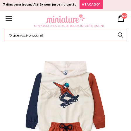
7 dias
para trocar/ Até
6x sem juros
no cartão
ATACADO*
00
MINIATURE KIDS: LOJA DE ROUPA INFANTIL ONLINE