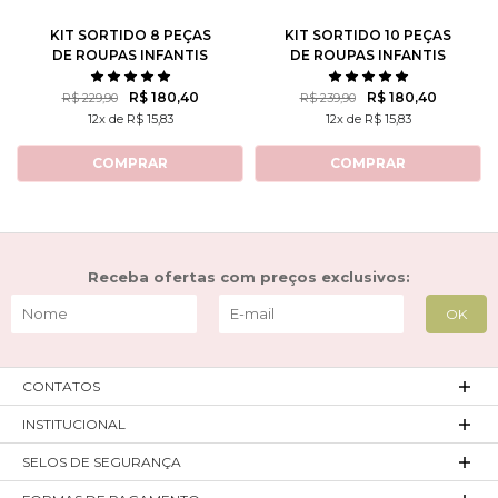
KIT SORTIDO 8 PEÇAS
KIT SORTIDO 10 PEÇAS
DE ROUPAS INFANTIS
DE ROUPAS INFANTIS
MASCULINO INVERNO - 4
MASCULINO INVERNO - 5
CASACOS + 4 CALÇAS
CASACOS + 5 CALÇAS
R$ 180,40
R$ 180,40
R$ 229,90
R$ 239,90
12x de R$ 15,83
12x de R$ 15,83
COMPRAR
COMPRAR
Receba ofertas com preços exclusivos:
CONTATOS
INSTITUCIONAL
SELOS DE SEGURANÇA