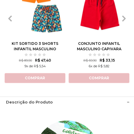
1
2
3
4
6
1
2
3
4
6
8
10
12
8
10
12
KIT SORTIDO 3 SHORTS
CONJUNTO INFANTIL
INFANTIL MASCULINO
MASCULINO CAPIVARA
AVULSO
TENISTA
R$ 47,40
R$ 33,15
R$ 89,90
R$ 59,90
9x de R$ 5,54
6x de R$ 5,82
COMPRAR
COMPRAR
Descrição do Produto