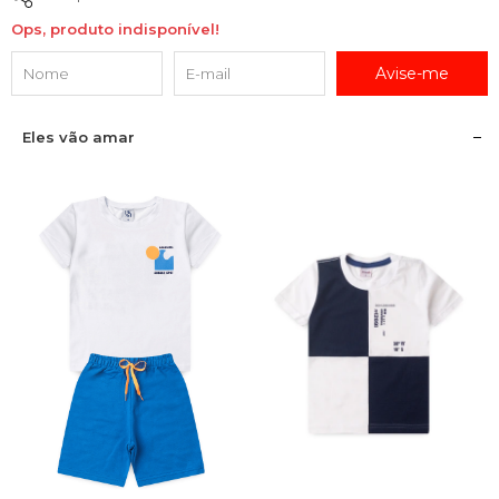
Ops, produto indisponível!
Avise-me
Eles vão amar
1
2
3
4
6
8
10
12
1
2
3