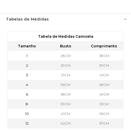
Tabelas de Medidas
Tabela de Medidas Camiseta
Tamanho
Busto
Comprimento
1
28CM
38CM
2
29CM
39CM
3
31CM
41CM
4
36CM
48CM
6
38CM
49CM
8
39CM
51CM
10
41CM
56CM
12
42CM
57CM