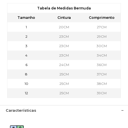
Tabela de Medidas Bermuda
Tamanho
Cintura
Comprimento
1
20CM
27CM
2
23CM
29CM
3
23CM
30CM
4
23CM
34CM
6
24CM
36CM
8
25CM
37CM
10
25CM
38CM
12
25CM
39CM
Características