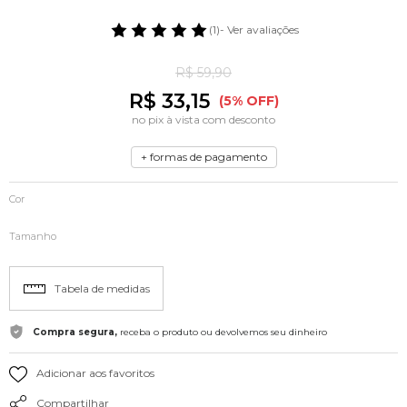
(1)
- Ver avaliações
R$ 59,90
R$ 33,15
(5% OFF)
no pix à vista com desconto
+ formas de pagamento
Cor
Tamanho
Tabela de medidas
Compra segura,
receba o produto ou devolvemos seu dinheiro
Adicionar aos favoritos
Compartilhar