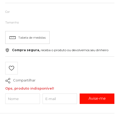
Cor
Tamanho
Tabela de medidas
Compra segura,
receba o produto ou devolvemos seu dinheiro
Compartilhar
Ops, produto indisponível!
Avise-me