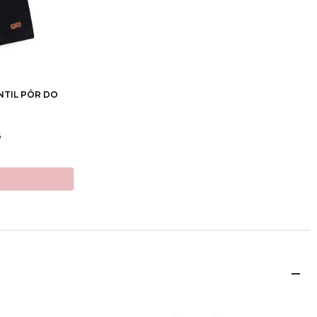
10
12
TIL PÔR DO
5