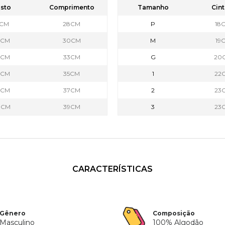
sto
Comprimento
Tamanho
Cint
1CM
28CM
P
18
3CM
30CM
M
19
6CM
33CM
G
20
6CM
35CM
1
22
9CM
37CM
2
23
0CM
39CM
3
23
CARACTERÍSTICAS
Gênero
Composição
Masculino
100% Algodão