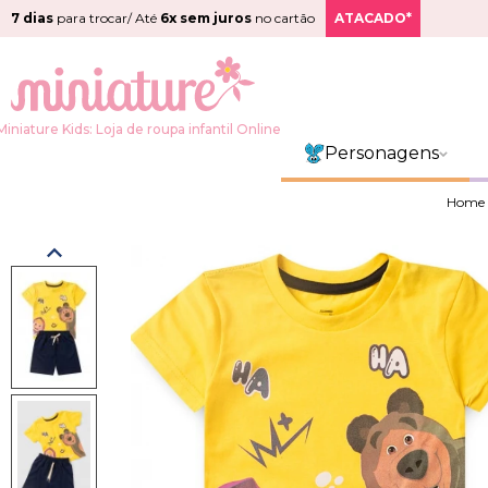
7 dias
para trocar/ Até
6x sem juros
no cartão
ATACADO*
Miniature Kids: Loja de roupa infantil Online
Personagens
Home