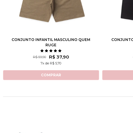
1
2
3
4
6
8
10
12
1
2
3
CONJUNTO INFANTIL MASCULINO QUEM
CONJUNTO
RUGE
R$ 37,90
R$ 59,90
7x de R$ 5,70
COMPRAR