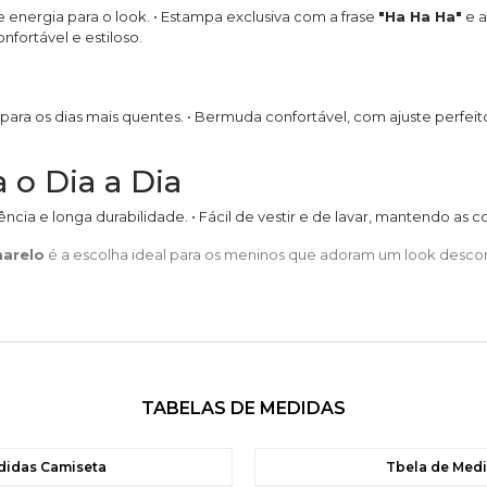
 energia para o look. • Estampa exclusiva com a frase
"Ha Ha Ha"
e a
fortável e estiloso.
ara os dias mais quentes. • Bermuda confortável, com ajuste perfeito 
 o Dia a Dia
ncia e longa durabilidade. • Fácil de vestir e de lavar, mantendo as 
marelo
é a escolha ideal para os meninos que adoram um look descon
TABELAS DE MEDIDAS
didas Camiseta
Tbela de Med