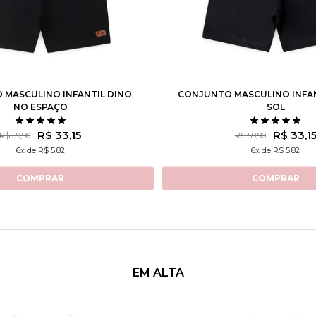
4
6
8
10
12
1
2
3
4
6
8
 MASCULINO INFANTIL DINO
CONJUNTO MASCULINO INFAN
NO ESPAÇO
SOL
R$ 33,15
R$ 33,1
R$ 59,90
R$ 59,90
6x de R$ 5,82
6x de R$ 5,82
COMPRAR
COMPRAR
EM ALTA