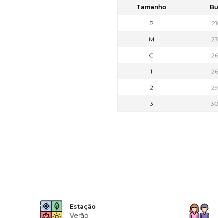
Tamanho
Bu
P
2
M
2
G
2
1
2
2
2
3
3
Estação
Verão