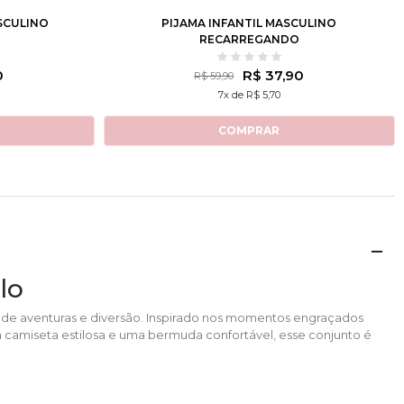
SCULINO
PIJAMA INFANTIL MASCULINO
RECARREGANDO
0
R$ 37,90
R$ 59,90
7x de R$ 5,70
COMPRAR
lo
de aventuras e diversão. Inspirado nos momentos engraçados
ma camiseta estilosa e uma bermuda confortável, esse conjunto é