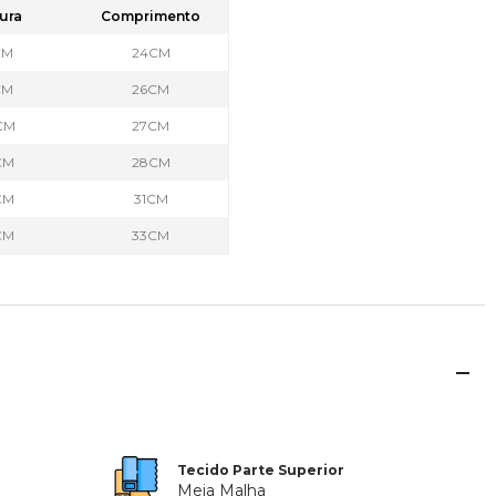
ura
Comprimento
CM
24CM
CM
26CM
CM
27CM
CM
28CM
CM
31CM
CM
33CM
Tecido Parte Superior
Meia Malha