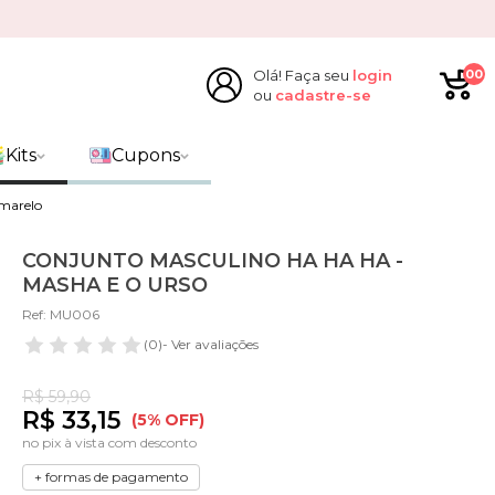
Olá! Faça seu
login
00
ou
cadastre-se
Kits
Cupons
Amarelo
CONJUNTO MASCULINO HA HA HA -
MASHA E O URSO
Ref: MU006
(0)
- Ver avaliações
R$ 59,90
R$ 33,15
(5% OFF)
no pix à vista com desconto
+ formas de pagamento