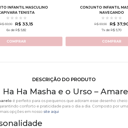
TO INFANTIL MASCULINO
CONJUNTO INFANTIL MA
CAPIVARA TENISTA
NAVEGANDO
R$ 33,15
R$ 37,9
R$ 59,90
R$ 59,90
6x de R$ 5,82
7x de R$ 5,70
COMPRAR
COMPRAR
DESCRIÇÃO DO PRODUTO
a Ha Ha Masha e o Urso – Amare
marelo
é perfeito para os pequenos que adoram esse desenho cheio 
e, garantindo conforto e praticidade para o dia a dia. Composto por u
e mais opções em nosso
site aqui
rsonalidade