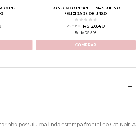
SCULINO
CONJUNTO INFANTIL MASCULINO
GO
FELICIDADE DE URSO
0
R$ 28,40
R$ 89,90
5x de R$ 5,98
COMPRAR
rinho possui uma linda estampa frontal do Cat Noir. A
.