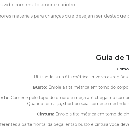
uzido com muito amor e carinho.
ores materiais para crianças que desejam ser destaque 
Guia de
Como 
Utilizando uma fita métrica, envolva as regiõe
Busto:
Enrole a fita métrica em torno do corpo,
ento
:
Comece pelo topo do ombro e meça até chegar no compr
Quando for calça, short ou saia, comece medindo na
Cintura:
Enrole a fita métrica em torno da cin
erentes á parte frontal da peça, então busto e cintura você deve 