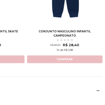
10
12
2
3
4
6
8
10
12
NTIL SKATE
CONJUNTO MASCULINO INFANTIL
CAMPEONATO
0
R$ 28,40
R$ 89,90
5x de R$ 5,98
COMPRAR