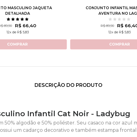
TO MASCULINO JAQUETA
CONJUNTO INFANTIL MA
DETALHADA
AVENTURA NO LA
R$ 66,40
R$ 66,4
R$ 89,90
R$ 89,90
12x de R$ 5,83
12x de R$ 5,83
COMPRAR
COMPRAR
DESCRIÇÃO DO PRODUTO
ulino Infantil Cat Noir - Ladybug
50% algodão e 50% poliéster. Seu casaco na cor azul ma
ossui um cadarço decorativo e também estampa frontal