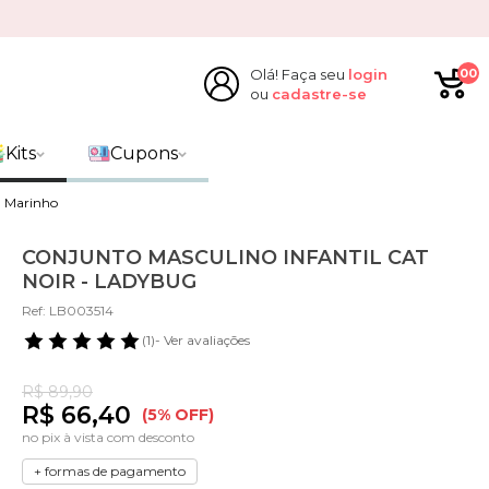
Olá! Faça seu
login
00
ou
cadastre-se
Kits
Cupons
l Marinho
CONJUNTO MASCULINO INFANTIL CAT
NOIR - LADYBUG
Ref: LB003514
(1)
- Ver avaliações
R$ 89,90
R$ 66,40
(5% OFF)
no pix à vista com desconto
+ formas de pagamento