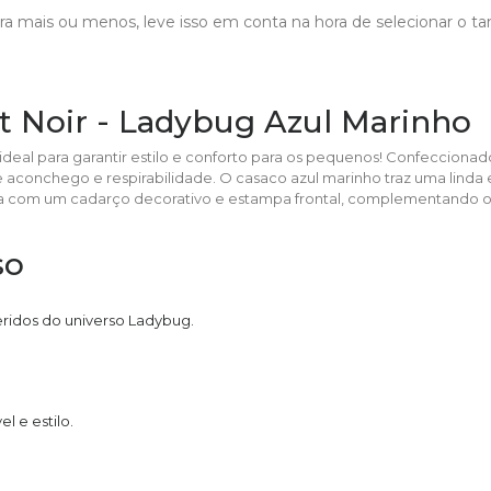
para mais ou menos, leve isso em conta na hora de selecionar o
at Noir - Ladybug Azul Marinho
ha ideal para garantir estilo e conforto para os pequenos! Confecci
tre aconchego e respirabilidade. O casaco azul marinho traz uma lind
nta com um cadarço decorativo e estampa frontal, complementando o 
so
ridos do universo Ladybug.
l e estilo.