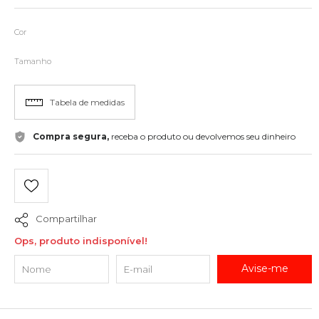
Cor
Tamanho
Tabela de medidas
Compra segura,
receba o produto ou devolvemos seu dinheiro
Compartilhar
Ops, produto indisponível!
Avise-me