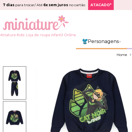
7 dias
para trocar/ Até
6x sem juros
no cartão
ATACADO*
Miniature Kids: Loja de roupa infantil Online
Personagens
Home