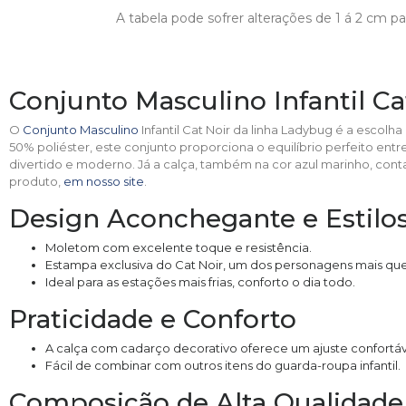
A tabela pode sofrer alterações de 1 á 2 cm 
Conjunto Masculino Infantil C
O
Conjunto Masculino
Infantil Cat Noir da linha Ladybug é a escol
50% poliéster, este conjunto proporciona o equilíbrio perfeito en
divertido e moderno. Já a calça, também na cor azul marinho, co
produto,
em nosso site
.
Design Aconchegante e Estilo
Moletom com excelente toque e resistência.
Estampa exclusiva do Cat Noir, um dos personagens mais que
Ideal para as estações mais frias, conforto o dia todo.
Praticidade e Conforto
A calça com cadarço decorativo oferece um ajuste confortáve
Fácil de combinar com outros itens do guarda-roupa infantil.
Composição de Alta Qualidade