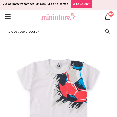
7 dias
para trocar/ Até
6x sem juros
no cartão
ATACADO*
00