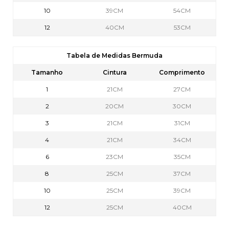
10
39CM
54CM
12
40CM
53CM
Tabela de Medidas Bermuda
Tamanho
Cintura
Comprimento
1
21CM
27CM
2
20CM
30CM
3
21CM
31CM
4
21CM
34CM
6
23CM
35CM
8
25CM
37CM
10
25CM
39CM
12
25CM
40CM