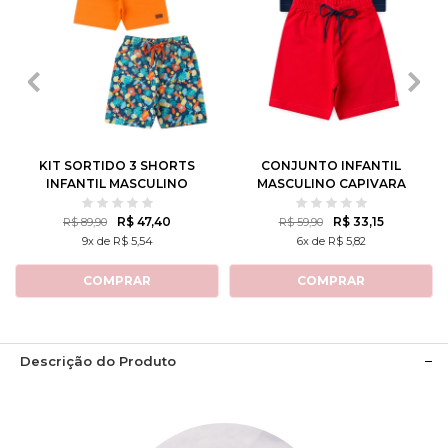
1
2
3
4
6
1
2
3
4
6
8
10
12
8
10
12
KIT SORTIDO 3 SHORTS
CONJUNTO INFANTIL
INFANTIL MASCULINO
MASCULINO CAPIVARA
AVULSO
TENISTA
R$ 47,40
R$ 33,15
R$ 89,90
R$ 59,90
9x de R$ 5,54
6x de R$ 5,82
COMPRAR
COMPRAR
Descrição do Produto