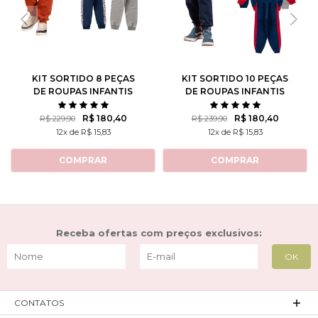
KIT SORTIDO 8 PEÇAS
KIT SORTIDO 10 PEÇAS
DE ROUPAS INFANTIS
DE ROUPAS INFANTIS
MASCULINO INVERNO - 4
MASCULINO INVERNO - 5
CASACOS + 4 CALÇAS
CASACOS + 5 CALÇAS
R$ 180,40
R$ 180,40
R$ 229,90
R$ 239,90
12x de R$ 15,83
12x de R$ 15,83
COMPRAR
COMPRAR
Receba ofertas com preços exclusivos:
CONTATOS