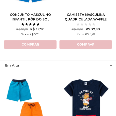
8
10
12
1
2
3
CONJUNTO MASCULINO
CAMISETA MASCULINA
INFANTIL PÔR DO SOL
QUADRICULADA WAFFLE
CALIFORNIANO
R$ 37,90
R$ 37,90
R$ 59,90
R$ 59,90
7x de R$ 5,70
7x de R$ 5,70
COMPRAR
COMPRAR
Em Alta