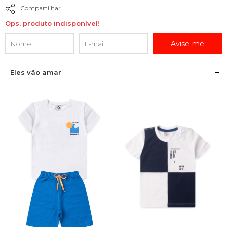
Compartilhar
Ops, produto indisponível!
Avise-me
Eles vão amar
1
2
3
4
6