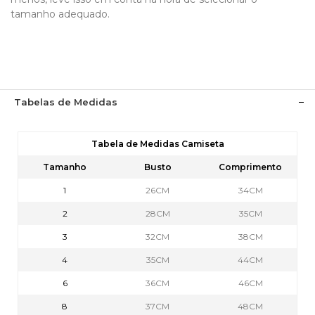
tamanho adequado.
Tabelas de Medidas
Tabela de Medidas Camiseta
Tamanho
Busto
Comprimento
1
26CM
34CM
2
28CM
35CM
3
32CM
38CM
4
35CM
44CM
6
36CM
46CM
8
37CM
48CM