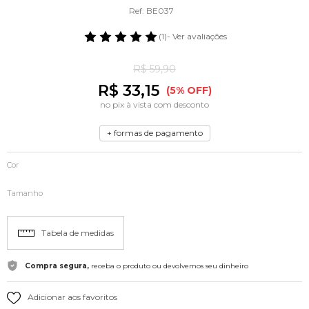
Ref: BE037
(1)
- Ver avaliações
R$ 59,90
R$ 33,15
(5% OFF)
no pix à vista com desconto
+ formas de pagamento
Cor
Tamanho
Tabela de medidas
Compra segura,
receba o produto ou devolvemos seu dinheiro
Adicionar aos favoritos