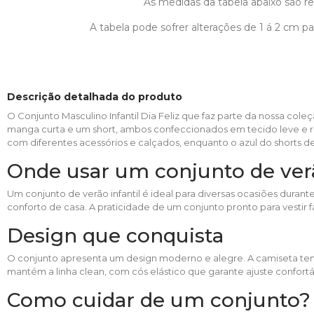
As medidas da tabela abaixo são ref
A tabela pode sofrer alterações de 1 á 2 cm 
Descrição detalhada do produto
O Conjunto Masculino Infantil Dia Feliz que faz parte da nossa cole
manga curta e um short, ambos confeccionados em tecido leve e respi
com diferentes acessórios e calçados, enquanto o azul do shorts 
Onde usar um conjunto de ver
Um conjunto de verão infantil é ideal para diversas ocasiões durant
conforto de casa. A praticidade de um conjunto pronto para vestir fa
Design que conquista
O conjunto apresenta um design moderno e alegre. A camiseta tem e
mantém a linha clean, com cós elástico que garante ajuste confortá
Como cuidar de um conjunto?