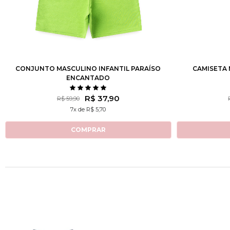
1
2
3
4
6
8
10
12
1
CONJUNTO MASCULINO INFANTIL PARAÍSO
CAMISETA 
ENCANTADO
R$ 37,90
R$ 59,90
7x de R$ 5,70
COMPRAR