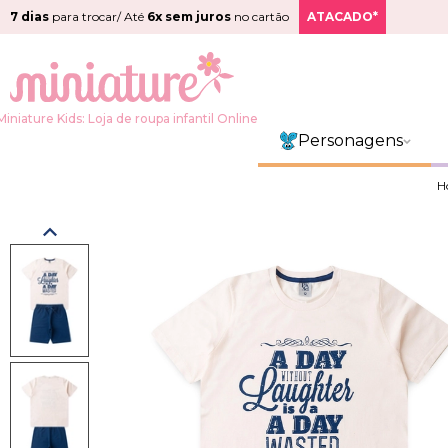
7 dias
para trocar/ Até
6x sem juros
no cartão
ATACADO*
Miniature Kids: Loja de roupa infantil Online
Personagens
H