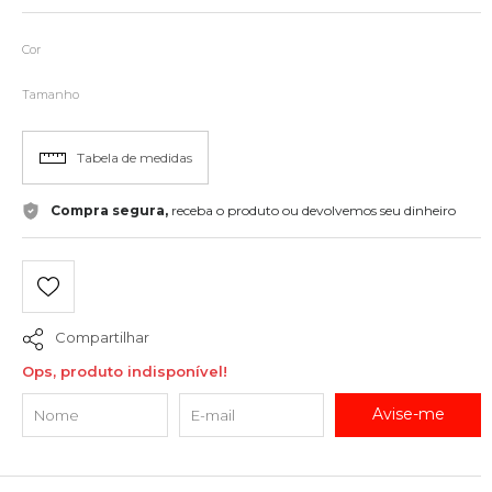
Cor
Tamanho
Tabela de medidas
Compra segura,
receba o produto ou devolvemos seu dinheiro
Compartilhar
Ops, produto indisponível!
Avise-me