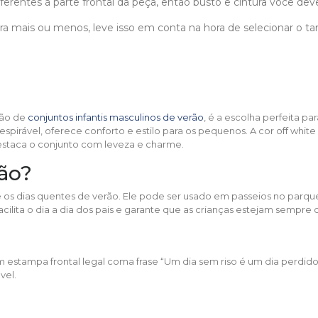
erentes á parte frontal da peça, então busto e cintura você deve 
para mais ou menos, leve isso em conta na hora de selecionar o
ção de
conjuntos infantis masculinos de verão
, é a escolha perfeita 
rável, oferece conforto e estilo para os pequenos. A cor off white d
destaca o conjunto com leveza e charme.
ão?
e os dias quentes de verão. Ele pode ser usado em passeios no parque, 
cilita o dia a dia dos pais e garante que as crianças estejam sempre c
stampa frontal legal coma frase “Um dia sem riso é um dia perdido” q
vel.