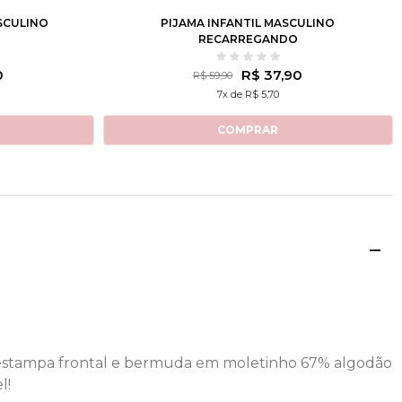
SCULINO
PIJAMA INFANTIL MASCULINO
RECARREGANDO
0
R$ 37,90
R$ 59,90
7x de R$ 5,70
COMPRAR
 estampa frontal e bermuda em moletinho 67% algodão
l!