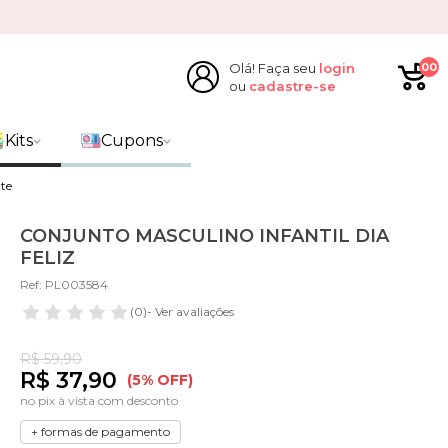
Olá! Faça seu
login
00
ou
cadastre-se
Kits
Cupons
te
CONJUNTO MASCULINO INFANTIL DIA
FELIZ
Ref: PL003584
(0)
- Ver avaliações
R$ 59,90
R$ 37,90
(5% OFF)
no pix à vista com desconto
+ formas de pagamento