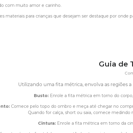
do com muito amor e carinho.
s materiais para crianças que desejam ser destaque por onde 
Guia de
Com
Utilizando uma fita métrica, envolva as regiões 
Busto:
Enrole a fita métrica em torno do corpo,
ento
:
Comece pelo topo do ombro e meça até chegar no compr
Quando for calça, short ou saia, comece medindo na
Cintura:
Enrole a fita métrica em torno da cin