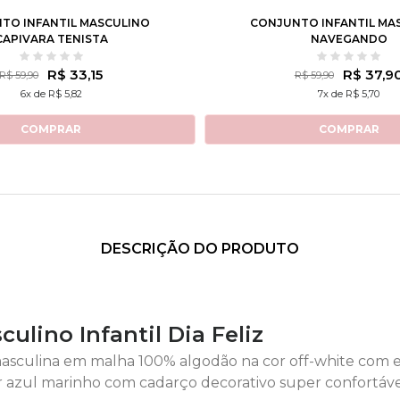
TO INFANTIL MASCULINO
CONJUNTO INFANTIL MA
CAPIVARA TENISTA
NAVEGANDO
R$ 33,15
R$ 37,9
R$ 59,90
R$ 59,90
6x de R$ 5,82
7x de R$ 5,70
COMPRAR
COMPRAR
DESCRIÇÃO DO PRODUTO
ulino Infantil Dia Feliz
masculina em malha 100% algodão na cor off-white com
r azul marinho com cadarço decorativo super confortáve