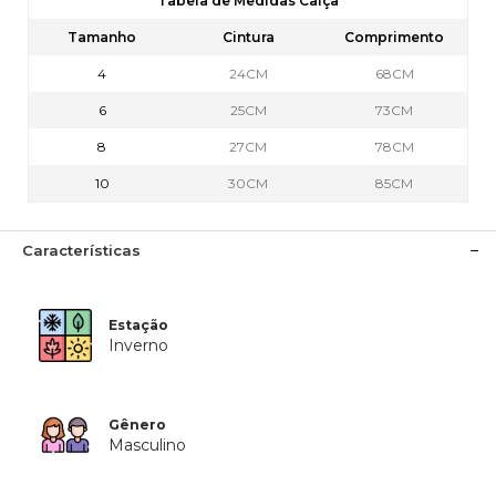
Tabela de Medidas Calça
Tamanho
Cintura
Comprimento
4
24CM
68CM
6
25CM
73CM
8
27CM
78CM
10
30CM
85CM
Características
Estação
Inverno
Gênero
Masculino