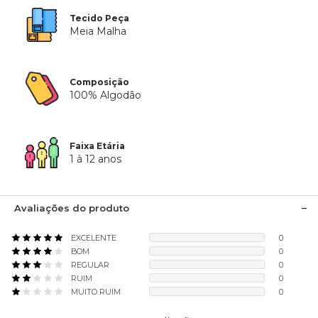
Tecido Peça
Meia Malha
Composição
100% Algodão
Faixa Etária
1 à 12 anos
Avaliações do produto
EXCELENTE
0
BOM
0
REGULAR
0
RUIM
0
MUITO RUIM
0