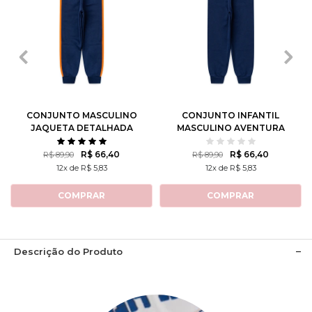
1
2
3
4
6
1
2
3
4
6
8
10
12
8
10
12
CONJUNTO MASCULINO
CONJUNTO INFANTIL
JAQUETA DETALHADA
MASCULINO AVENTURA
NO LAGO
R$ 66,40
R$ 66,40
R$ 89,90
R$ 89,90
12x de R$ 5,83
12x de R$ 5,83
COMPRAR
COMPRAR
Descrição do Produto