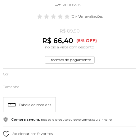
Ref: PL003599
(0)
- Ver avaliações
R$ 89,90
R$ 66,40
(5% OFF)
no pix à vista com desconto
+ formas de pagamento
Cor
Tamanho
Tabela de medidas
Compra segura,
receba o produto ou devolvemos seu dinheiro
Adicionar aos favoritos