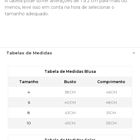
A tabela pode sofrer alterações de 1 á 2 cm para mais ou
menos, leve isso em conta na hora de selecionar o
tamanho adequado.
Tabelas de Medidas
Tabela de Medidas Blusa
Tamanho
Busto
Comprimento
4
38CM
46CM
6
40CM
48CM
8
43CM
51CM
10
45CM
53CM