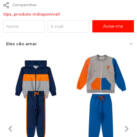
Compartilhar
Ops, produto indisponível!
Avise-me
Eles vão amar
1
2
3
4
6
1
2
3
4
6