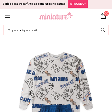
7 dias
para trocar/ Até
6x sem juros
no cartão
ATACADO*
00