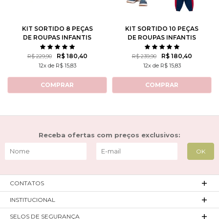
KIT SORTIDO 8 PEÇAS
KIT SORTIDO 10 PEÇAS
DE ROUPAS INFANTIS
DE ROUPAS INFANTIS
MASCULINO INVERNO - 4
MASCULINO INVERNO - 5
CASACOS + 4 CALÇAS
CASACOS + 5 CALÇAS
R$ 180,40
R$ 180,40
R$ 229,90
R$ 239,90
12x de R$ 15,83
12x de R$ 15,83
COMPRAR
COMPRAR
Receba ofertas com preços exclusivos:
CONTATOS
INSTITUCIONAL
SELOS DE SEGURANÇA