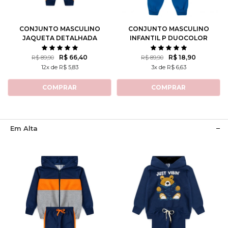
8
10
12
8
10
12
CONJUNTO MASCULINO
CONJUNTO MASCULINO
JAQUETA DETALHADA
INFANTIL P DUOCOLOR
R$ 66,40
R$ 18,90
R$ 89,90
R$ 89,90
12x de R$ 5,83
3x de R$ 6,63
COMPRAR
COMPRAR
Em Alta