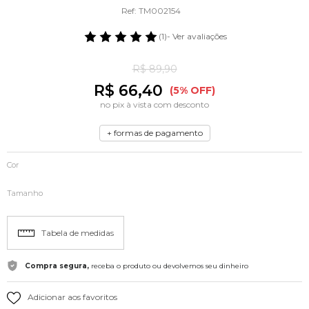
Ref: TM002154
(1)
- Ver avaliações
R$ 89,90
R$ 66,40
(5% OFF)
no pix à vista com desconto
+ formas de pagamento
Cor
Tamanho
Tabela de medidas
Compra segura,
receba o produto ou devolvemos seu dinheiro
Adicionar aos favoritos