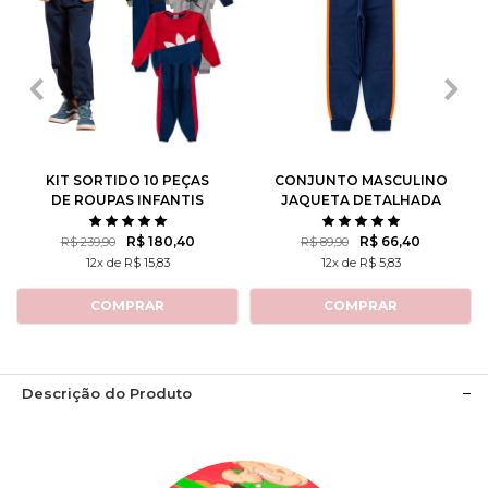
1
2
3
4
6
1
2
3
4
6
8
10
12
8
10
12
KIT SORTIDO 10 PEÇAS
CONJUNTO MASCULINO
DE ROUPAS INFANTIS
JAQUETA DETALHADA
MASCULINO INVERNO - 5
CASACOS + 5 CALÇAS
R$ 180,40
R$ 66,40
R$ 239,90
R$ 89,90
12x de R$ 15,83
12x de R$ 5,83
COMPRAR
COMPRAR
Descrição do Produto