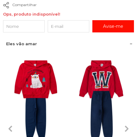
Compartilhar
Ops, produto indisponível!
Avise-me
Eles vão amar
2
3
4
6
8
2
3
4
6
8