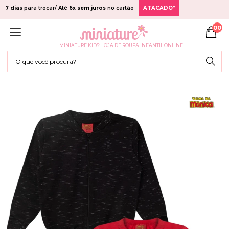
7 dias
para trocar/ Até
6x sem juros
no cartão
ATACADO*
00
MINIATURE KIDS: LOJA DE ROUPA INFANTIL ONLINE