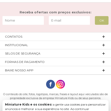
Receba ofertas com preços exclusivos:
CONTATOS
INSTITUCIONAL
SELOS DE SEGURANÇA
FORMAS DE PAGAMENTO
BAIXE NOSSO APP
O conteúdo do site, fotos, logotipos, marcas, frases e layout aqui veiculados são de
propriedade exclusiva da empresa Miniature Kids ou de seus parceiros.
Todos os direitos reservados. Platinum Indústria de Confecções LTDA - CNPJ:
Miniature Kids e os cookies:
a gente usa cookies para personalizar
27.180.131/0001-54 Endereço: Rod. Ivo Silveira, n° 7505 - Bateias, Gaspar - SC, 89113-
anúncios e melhorar a sua experiência no site. Ao continuar
040