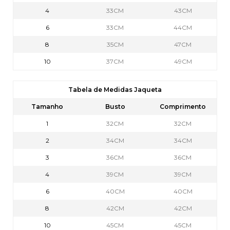
4
33CM
43CM
6
33CM
44CM
8
35CM
47CM
10
37CM
49CM
Tabela de Medidas Jaqueta
Tamanho
Busto
Comprimento
1
32CM
32CM
2
34CM
34CM
3
36CM
36CM
4
39CM
39CM
6
40CM
40CM
8
42CM
42CM
10
45CM
45CM