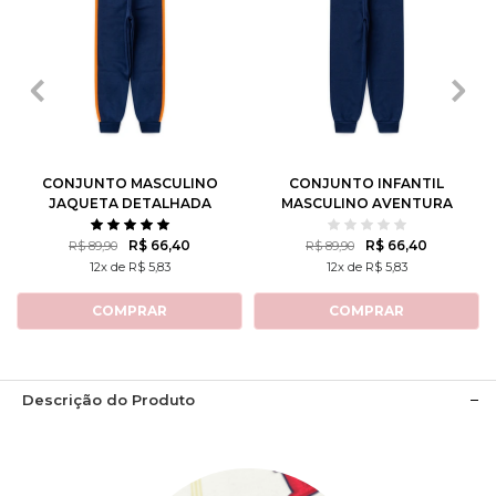
1
2
3
4
6
1
2
3
4
6
8
10
12
8
10
12
CONJUNTO MASCULINO
CONJUNTO INFANTIL
JAQUETA DETALHADA
MASCULINO AVENTURA
NO LAGO
R$ 66,40
R$ 66,40
R$ 89,90
R$ 89,90
12x de R$ 5,83
12x de R$ 5,83
COMPRAR
COMPRAR
Descrição do Produto