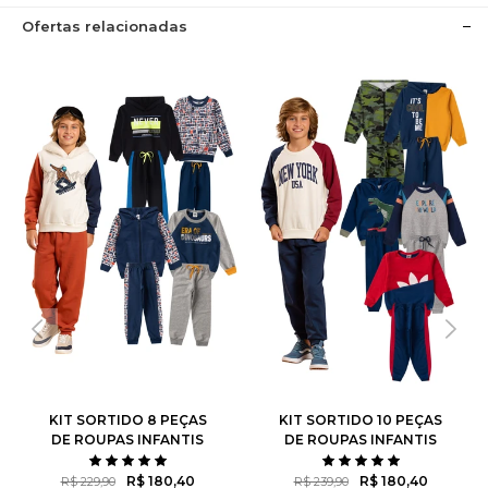
Ofertas relacionadas
KIT SORTIDO 8 PEÇAS
KIT SORTIDO 10 PEÇAS
DE ROUPAS INFANTIS
DE ROUPAS INFANTIS
MASCULINO INVERNO - 4
MASCULINO INVERNO - 5
CASACOS + 4 CALÇAS
CASACOS + 5 CALÇAS
R$ 180,40
R$ 180,40
R$ 229,90
R$ 239,90