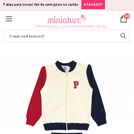
7 dias
para trocar/ Até
6x sem juros
no cartão
ATACADO*
00
MINIATURE KIDS: LOJA DE ROUPA INFANTIL ONLINE