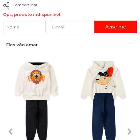
Compartilhar
Ops, produto indisponível!
Avise-me
Eles vão amar
1
2
3
4
6
2
4
6
8
10