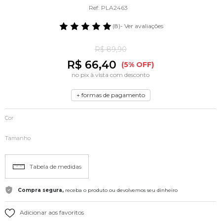
Ref: PLA2463
(8)
- Ver avaliações
R$ 89,90
R$ 66,40
(5% OFF)
no pix à vista com desconto
+ formas de pagamento
Cor
Tamanho
Tabela de medidas
Compra segura,
receba o produto ou devolvemos seu dinheiro
Adicionar aos favoritos