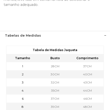
tamanho adequado.
Tabelas de Medidas
Tabela de Medidas Jaqueta
Tamanho
Busto
Comprimento
1
28CM
37CM
2
30CM
40CM
3
32CM
43CM
4
35CM
44CM
6
37CM
46CM
8
39CM
48CM