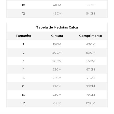
10
41CM
51CM
12
43CM
54CM
Tabela de Medidas Calça
Tamanho
Cintura
Comprimento
1
18CM
43CM
2
20CM
50CM
3
20CM
55CM
4
22CM
67CM
6
22CM
71CM
8
22CM
75CM
10
23CM
79CM
12
25CM
89CM