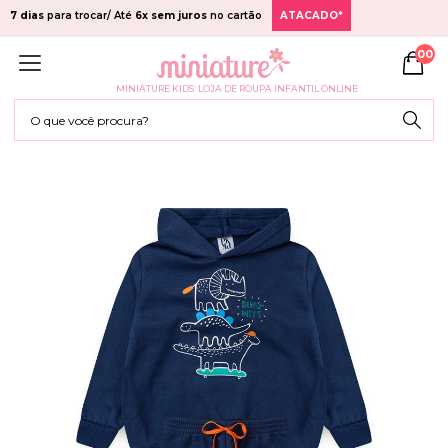
7 dias
para trocar/ Até
6x sem juros
no cartão
ATACADO*
00
MINIATURE KIDS: LOJA DE ROUPA INFANTIL ONLINE