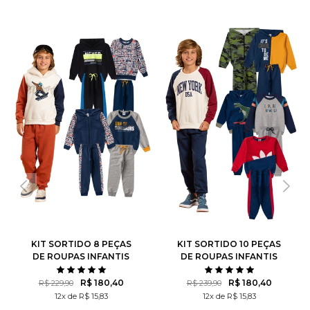
KIT SORTIDO 8 PEÇAS
KIT SORTIDO 10 PEÇAS
DE ROUPAS INFANTIS
DE ROUPAS INFANTIS
MASCULINO INVERNO - 4
MASCULINO INVERNO - 5
CASACOS + 4 CALÇAS
CASACOS + 5 CALÇAS
R$ 180,40
R$ 180,40
R$ 229,90
R$ 239,90
12x de R$ 15,83
12x de R$ 15,83