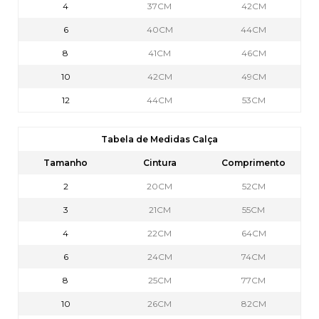
4
37CM
42CM
6
40CM
44CM
8
41CM
46CM
10
42CM
49CM
12
44CM
53CM
Tabela de Medidas Calça
Tamanho
Cintura
Comprimento
2
20CM
52CM
3
21CM
55CM
4
22CM
64CM
6
24CM
74CM
8
25CM
77CM
10
26CM
82CM