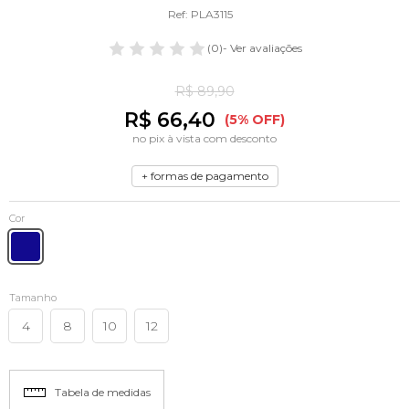
Ref: PLA3115
(0)
- Ver avaliações
R$ 89,90
R$ 66,40
(5% OFF)
no pix à vista com desconto
+ formas de pagamento
Cor
Tamanho
4
8
10
12
Tabela de medidas