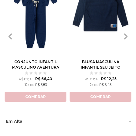
1
2
3
4
6
8
10
12
1
2
3
CONJUNTO INFANTIL
BLUSA MASCULINA
MASCULINO AVENTURA
INFANTIL SEU JEITO
NO LAGO
R$ 66,40
R$ 12,25
R$ 89,90
R$ 89,90
12x de R$ 5,83
2x de R$ 6,45
COMPRAR
COMPRAR
Em Alta