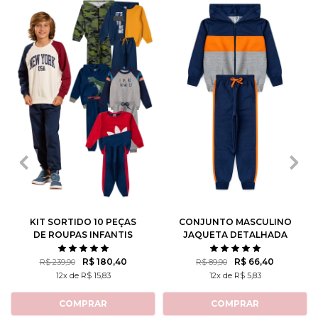
1
2
3
4
6
1
2
3
4
6
8
10
12
8
10
12
KIT SORTIDO 10 PEÇAS
CONJUNTO MASCULINO
DE ROUPAS INFANTIS
JAQUETA DETALHADA
MASCULINO INVERNO - 5
CASACOS + 5 CALÇAS
R$ 180,40
R$ 66,40
R$ 239,90
R$ 89,90
12x de R$ 15,83
12x de R$ 5,83
COMPRAR
COMPRAR