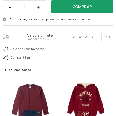
-
+
COMPRAR
Compra segura,
receba o produto ou devolvemos seu dinheiro
Calcule o Frete:
OK
Não sei o meu CEP
Adicionar aos favoritos
Compartilhar
Eles vão amar