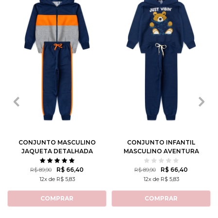
1
2
3
4
6
1
2
3
4
6
8
10
12
8
10
12
CONJUNTO MASCULINO
CONJUNTO INFANTIL
JAQUETA DETALHADA
MASCULINO AVENTURA
NO LAGO
R$ 66,40
R$ 66,40
R$ 89,90
R$ 89,90
12x de R$ 5,83
12x de R$ 5,83
COMPRAR
COMPRAR