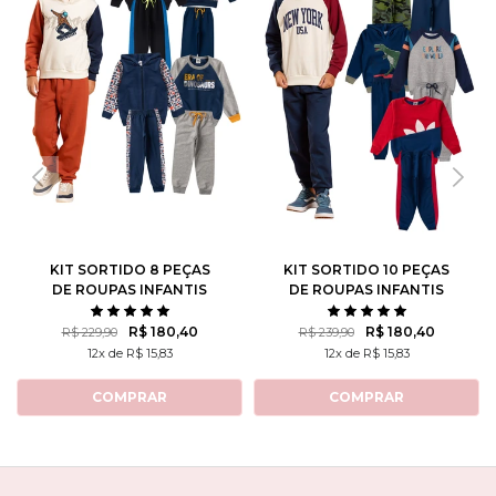
KIT SORTIDO 8 PEÇAS
KIT SORTIDO 10 PEÇAS
DE ROUPAS INFANTIS
DE ROUPAS INFANTIS
MASCULINO INVERNO - 4
MASCULINO INVERNO - 5
CASACOS + 4 CALÇAS
CASACOS + 5 CALÇAS
R$ 180,40
R$ 180,40
R$ 229,90
R$ 239,90
12x de R$ 15,83
12x de R$ 15,83
COMPRAR
COMPRAR