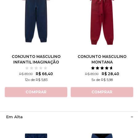
1
2
3
4
6
4
6
8
10
8
10
12
CONJUNTO MASCULINO
CONJUNTO MASCULINO
INFANTIL IMAGINAÇÃO
MONTANA
R$ 66,40
R$ 28,40
R$ 89,90
R$ 89,90
12x de R$ 5,83
5x de R$ 5,98
COMPRAR
COMPRAR
Em Alta