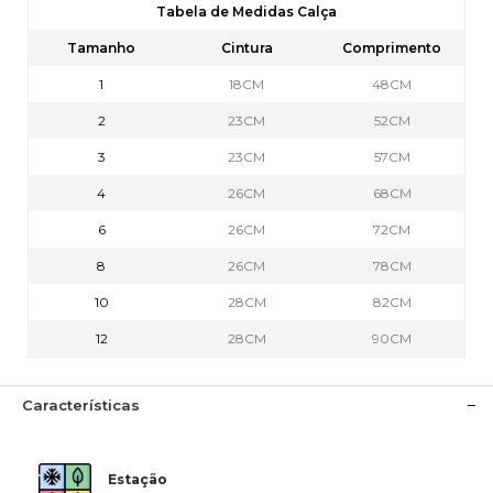
Tabela de Medidas Calça
Tamanho
Cintura
Comprimento
1
18CM
48CM
2
23CM
52CM
3
23CM
57CM
4
26CM
68CM
6
26CM
72CM
8
26CM
78CM
10
28CM
82CM
12
28CM
90CM
Características
Estação