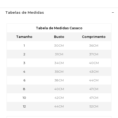
Tabelas de Medidas
Tabela de Medidas Casaco
Tamanho
Busto
Comprimento
1
30CM
36CM
2
31CM
37CM
3
34CM
40CM
4
35CM
43CM
6
38CM
44CM
8
40CM
47CM
10
42CM
47CM
12
44CM
52CM