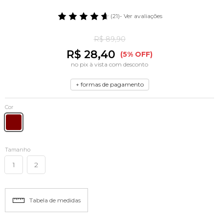
(21)
- Ver avaliações
R$ 89,90
R$ 28,40
(5% OFF)
no pix à vista com desconto
+ formas de pagamento
Cor
Tamanho
1
2
Tabela de medidas