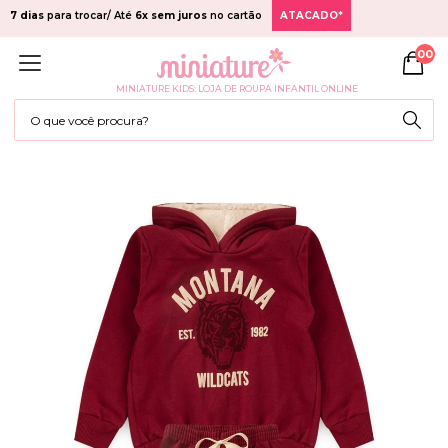
7 dias
para trocar/ Até
6x sem juros
no cartão
ATACADO*
00
MINIATURE KIDS: LOJA DE ROUPA INFANTIL ONLINE