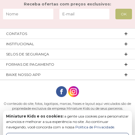
Receba ofertas com preços exclusivos:
CONTATOS
INSTITUCIONAL
SELOS DE SEGURANÇA
FORMAS DE PAGAMENTO
BAIXE NOSSO APP
O conteúdo do site, fotos, logotipos, marcas, frases e layout aqui veiculados são de
propriedade exclusiva da empresa Miniature Kids ou de seus parceiros.
Todos os direitos reservados. Platinum Indústria de Confecções LTDA - CNPJ:
Miniature Kids e os cookies:
a gente usa cookies para personalizar
27.180.131/0001-54 Endereço: Rod. Ivo Silveira, n° 7505 - Bateias, Gaspar - SC, 89113-
anúncios e melhorar a sua experiência no site. Ao continuar
040
navegando, você concorda com a nossa
Política de Privacidade
.