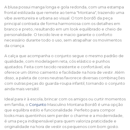
A blusa possui manga longa e gola redonda, com uma estampa
frontal estilizada que remete ao tema "Montana", trazendo uma
vibe aventureira e urbana ao visual. O tom bordô da peça
principal contrasta de forma harmoniosa com os detalhes em
branco e preto, resultando em um look equilibrado e cheio de
personalidade. O tecido leve e macio garante o conforto
necessário durante todo o uso, sem atrapalhar os movimentos
da criança.
A calça que acompanha o conjunto segue o mesmo padrão de
qualidade, com modelagem reta, cós elástico e punhos
ajustados. Feita com tecido resistente e confortável, ela
oferece um ótimo caimento e facilidade na hora de vestir. Além
disso, a paleta de cores neutras favorece diversas combinações
com outras peças do guarda-roupa infantil, tornando o conjunto
ainda mais versátil.
Ideal para ir à escola, brincar com os amigos ou curtir momentos
em família, o
Conjunto
Masculino Montana Bordô é uma opção
que equilibra estilo e funcionalidade. Perfeito para compor
looks mais quentinhos sem perder o charme e a modernidade,
é uma peça indispensável para quem valoriza praticidade e
originalidade na hora de vestir os pequenos com bom gosto.