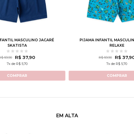
4
6
8
10
12
1
2
3
4
6
8
NFANTIL MASCULINO JACARÉ
PIJAMA INFANTIL MASCULI
SKATISTA
RELAXE
R$ 37,90
R$ 37,9
R$ 59,90
R$ 59,90
7x de R$ 5,70
7x de R$ 5,70
COMPRAR
COMPRAR
EM ALTA