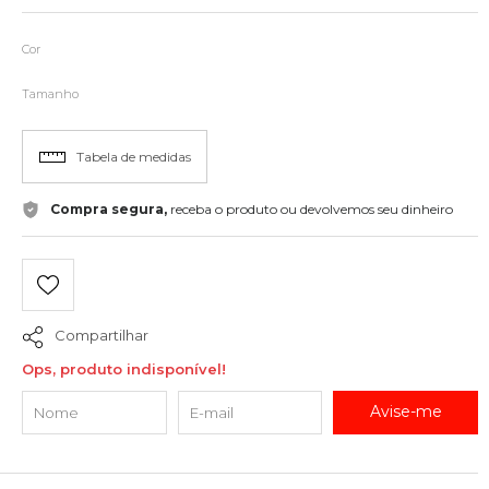
Cor
Tamanho
Tabela de medidas
Compra segura,
receba o produto ou devolvemos seu dinheiro
Compartilhar
Ops, produto indisponível!
Avise-me