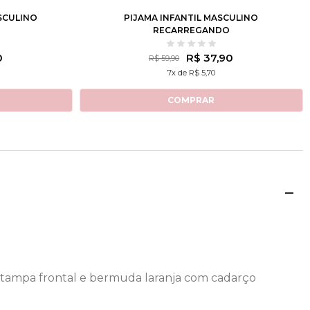
SCULINO
PIJAMA INFANTIL MASCULINO
RECARREGANDO
0
R$ 37,90
R$ 59,90
7x de R$ 5,70
COMPRAR
stampa frontal e bermuda laranja com cadarço