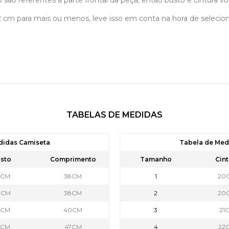
 são referentes á parte frontal da peça, então busto e cintura vo
á 2 cm para mais ou menos, leve isso em conta na hora de selec
TABELAS DE MEDIDAS
didas Camiseta
Tabela de Me
sto
Comprimento
Tamanho
Cint
9CM
38CM
1
20
0CM
38CM
2
20
2CM
40CM
3
21
7CM
47CM
4
22