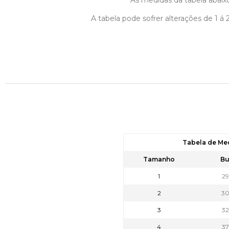
As medidas da tabela abaixo
A tabela pode sofrer alterações de 1 
Tabela de Me
Tamanho
Bu
1
2
2
3
3
3
4
3