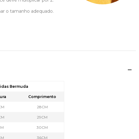
cê deve multiplicar por 2.
ionar o tamanho adequado.
didas Bermuda
ura
Comprimento
CM
28CM
CM
29CM
CM
30CM
CM
36CM