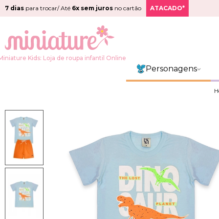
7 dias
para trocar/ Até
6x sem juros
no cartão
ATACADO*
Miniature Kids: Loja de roupa infantil Online
Personagens
H