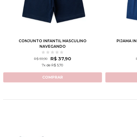
1
2
3
4
6
8
10
12
1
2
3
CONJUNTO INFANTIL MASCULINO
PIJAMA I
NAVEGANDO
R$ 37,90
R$ 59,90
7x de R$ 5,70
COMPRAR