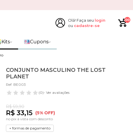
Olá! Faça seu
login
00
ou
cadastre-se
Kits
Cupons
ro
CONJUNTO MASCULINO THE LOST
PLANET
Ref: BE003
(0)
- Ver avaliações
R$ 59,90
R$ 33,15
(5% OFF)
no pix à vista com desconto
+ formas de pagamento