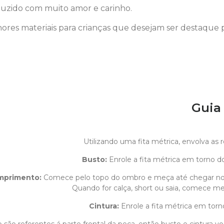
uzido com muito amor e carinho.
ores materiais para crianças que desejam ser destaque 
Guia
Utilizando uma fita métrica, envolva as
Busto:
Enrole a fita métrica em torno do
mprimento
:
Comece pelo topo do ombro e meça até chegar n
Quando for calça, short ou saia, comece med
Cintura:
Enrole a fita métrica em torn