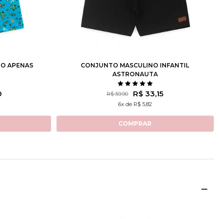
10
12
1
2
3
4
6
8
10
12
NO APENAS
CONJUNTO MASCULINO INFANTIL
ASTRONAUTA
0
R$ 33,15
R$ 59,90
6x de R$ 5,82
COMPRAR