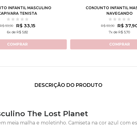
TO INFANTIL MASCULINO
CONJUNTO INFANTIL MA
CAPIVARA TENISTA
NAVEGANDO
R$ 33,15
R$ 37,9
R$ 59,90
R$ 59,90
6x de R$ 5,82
7x de R$ 5,70
COMPRAR
COMPRAR
DESCRIÇÃO DO PRODUTO
culino The Lost Planet
m meia malha e moletinho. Camiseta na cor azul com e