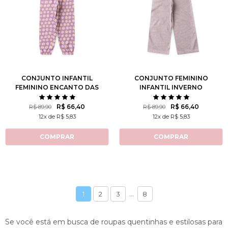
1
2
3
4
6
2
3
4
6
8
8
10
12
14
10
12
14
CONJUNTO INFANTIL
CONJUNTO FEMININO
FEMININO ENCANTO DAS
INFANTIL INVERNO
MARGARIDAS
FOFINHO
R$ 66,40
R$ 66,40
R$ 89,90
R$ 89,90
12x de R$ 5,83
12x de R$ 5,83
COMPRAR
COMPRAR
...
1
2
3
8
Se você está em busca de roupas quentinhas e estilosas para