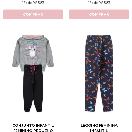
12x de R$ 5,83
12x de R$ 5,83
COMPRAR
COMPRAR
2
3
4
6
8
2
3
4
6
8
10
12
10
12
CONJUNTO INFANTIL
LEGGING FEMININA
FEMININO PEQUENO
INFANTIL