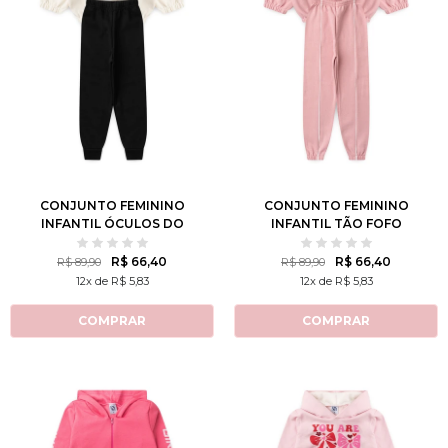
1
2
3
4
6
1
2
3
4
6
8
10
12
8
10
12
CONJUNTO FEMININO
CONJUNTO FEMININO
INFANTIL ÓCULOS DO
INFANTIL TÃO FOFO
AMOR
R$ 66,40
R$ 66,40
R$ 89,90
R$ 89,90
12x de R$ 5,83
12x de R$ 5,83
COMPRAR
COMPRAR