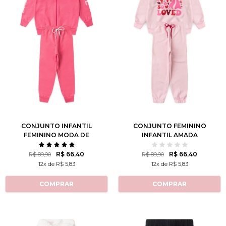
2
3
4
6
8
1
2
3
4
6
10
12
14
8
10
12
CONJUNTO INFANTIL
CONJUNTO FEMININO
FEMININO MODA DE
INFANTIL AMADA
MENINAS
R$ 66,40
R$ 66,40
R$ 89,90
R$ 89,90
12x de R$ 5,83
12x de R$ 5,83
COMPRAR
COMPRAR