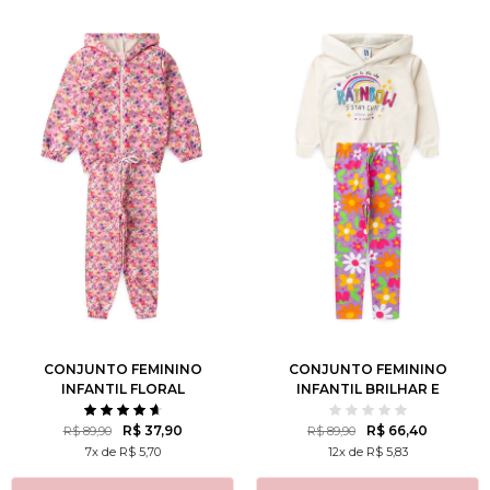
2
3
4
6
8
1
2
3
4
6
10
12
14
8
10
12
CONJUNTO FEMININO
CONJUNTO FEMININO
INFANTIL FLORAL
INFANTIL BRILHAR E
FLORESCER
R$ 37,90
R$ 66,40
R$ 89,90
R$ 89,90
7x de R$ 5,70
12x de R$ 5,83