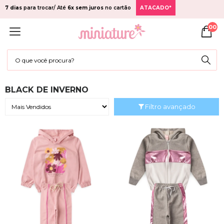
7 dias
para trocar/ Até
6x sem juros
no cartão
ATACADO*
00
BLACK DE INVERNO
Filtro avançado