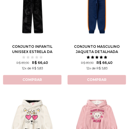
2
3
4
6
8
1
2
3
4
6
10
12
8
10
12
CONJUNTO INFANTIL
CONJUNTO MASCULINO
UNISSEX ESTRELA DA
JAQUETA DETALHADA
NOITE
R$ 66,40
R$ 66,40
R$ 89,90
R$ 89,90
12x de R$ 5,83
12x de R$ 5,83
COMPRAR
COMPRAR