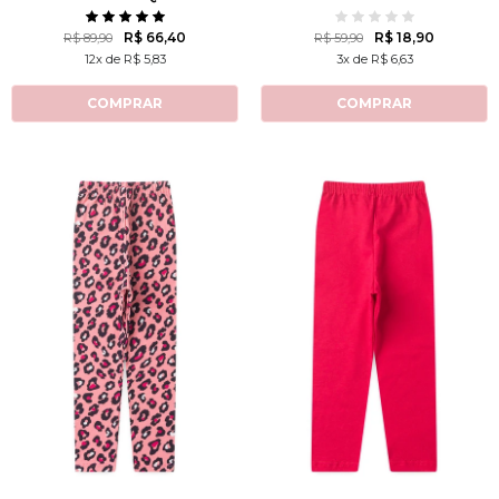
FELINO
BORBOLETINHA
R$ 66,40
R$ 18,90
R$ 89,90
R$ 59,90
12x de R$ 5,83
3x de R$ 6,63
COMPRAR
COMPRAR
2
3
4
6
8
2
3
4
6
8
10
12
10
12