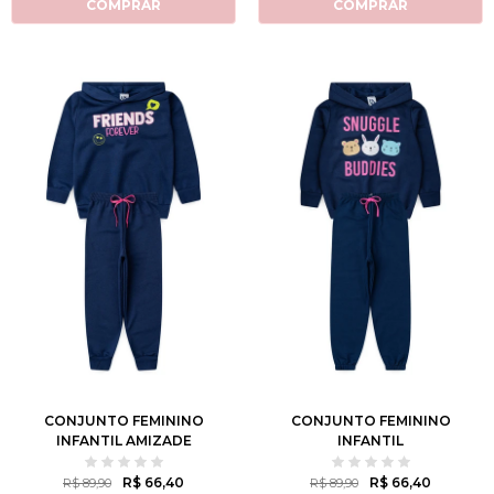
COMPRAR
COMPRAR
2
3
4
6
8
2
3
4
6
8
10
12
10
12
CONJUNTO FEMININO
CONJUNTO FEMININO
INFANTIL AMIZADE
INFANTIL
ETERNA
COMPANHEIROS DE
ACONCHEGO
R$ 66,40
R$ 66,40
R$ 89,90
R$ 89,90