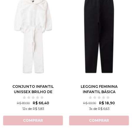
2
3
4
6
8
2
3
4
6
8
10
12
10
12
CONJUNTO INFANTIL
LEGGING FEMININA
UNISSEX BRILHO DE
INFANTIL BÁSICA
NEVE
R$ 66,40
R$ 18,90
R$ 89,90
R$ 59,90
12x de R$ 5,83
3x de R$ 6,63
COMPRAR
COMPRAR