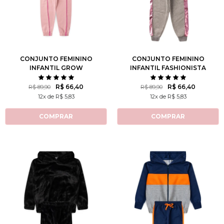
2
3
4
6
8
2
3
4
6
8
10
12
14
10
12
14
CONJUNTO FEMININO
CONJUNTO FEMININO
INFANTIL GROW
INFANTIL FASHIONISTA
POSITIVE THOUGHTS
R$ 66,40
R$ 66,40
R$ 89,90
R$ 89,90
12x de R$ 5,83
12x de R$ 5,83
COMPRAR
COMPRAR