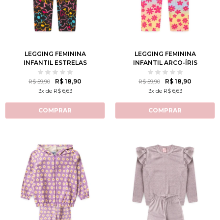
2
3
4
6
8
2
3
4
6
8
10
12
10
12
LEGGING FEMININA
LEGGING FEMININA
INFANTIL ESTRELAS
INFANTIL ARCO-ÍRIS
FLORIDO
R$ 18,90
R$ 18,90
R$ 59,90
R$ 59,90
3x de R$ 6,63
3x de R$ 6,63
COMPRAR
COMPRAR