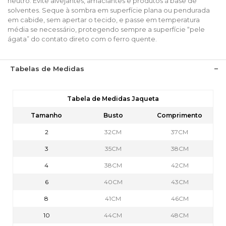
neutro. Evite alvejantes, amaciantes e produtos á base de
solventes. Seque à sombra em superfície plana ou pendurada
em cabide, sem apertar o tecido, e passe em temperatura
média se necessário, protegendo sempre a superfície “pele
ágata” do contato direto com o ferro quente.
Tabelas de Medidas
Tabela de Medidas Jaqueta
Tamanho
Busto
Comprimento
2
32CM
37CM
3
35CM
38CM
4
38CM
42CM
6
40CM
43CM
8
41CM
46CM
10
44CM
48CM