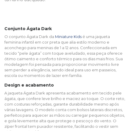
Conjunto Ágata Dark
O conjunto Ágata Dark da
Miniature Kids
é uma jaqueta
feminina infantil em cor preta que alia estilo moderno e
aconchego para meninas de 1 a 12 anos. Confeccionada em
tecido “pele ágata” com toque aveludado, essa peça oferece
ótimo caimento e conforto térmico para os dias mais frios. Sua
modelagem foi pensada para proporcionar movimento livre
sem perder a elegância, sendo ideal para uso em passeios,
escola ou momentos de lazer em família.
Design e acabamento
A jaqueta Ágata Dark apresenta acabamento em tecido pele
ágata, que confere leve brilho e maciez ao toque. O corte reto,
com costuras reforçadas, garante durabilidade mesmo após
várias lavagens. O modelo conta com bolsos laterais discretos,
perfeitos para aquecer as mãos ou carregar pequenos objetos,
e gola levemente alta que protege o pescoço do vento. O
zíper frontal tem puxador resistente, facilitando o vestir sem