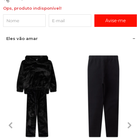
Ops, produto indisponível!
Avise-me
Eles vão amar
2
3
4
6
8
2
3
4
6
8
10
12
10
12