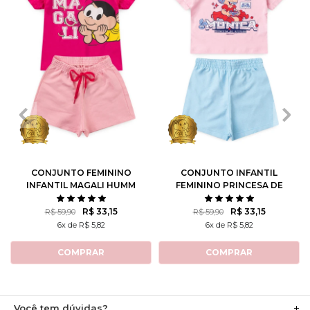
1
2
3
4
6
1
2
3
4
6
8
10
8
10
12
CONJUNTO FEMININO
CONJUNTO INFANTIL
INFANTIL MAGALI HUMM
FEMININO PRINCESA DE
AMO MELANCIA- TURMA
ATITUDE - TURMA DA
DA MÔNICA
MÔNICA
R$ 33,15
R$ 33,15
R$ 59,90
R$ 59,90
6x de R$ 5,82
6x de R$ 5,82
COMPRAR
COMPRAR
Você tem dúvidas?