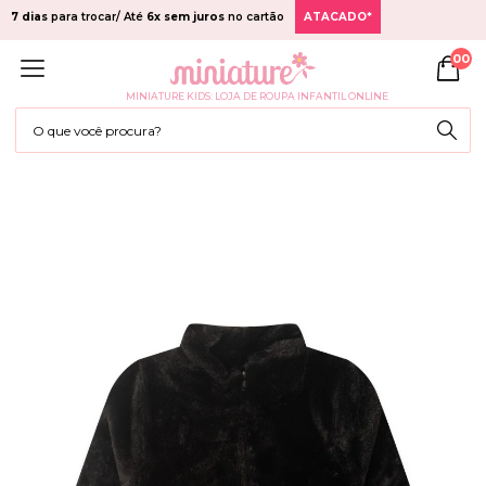
7 dias
para trocar/ Até
6x sem juros
no cartão
ATACADO*
00
MINIATURE KIDS: LOJA DE ROUPA INFANTIL ONLINE