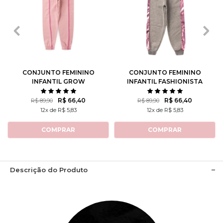
2
3
4
6
8
2
3
4
6
8
10
12
14
10
12
14
CONJUNTO FEMININO
CONJUNTO FEMININO
INFANTIL GROW
INFANTIL FASHIONISTA
POSITIVE THOUGHTS
R$ 66,40
R$ 66,40
R$ 89,90
R$ 89,90
12x de R$ 5,83
12x de R$ 5,83
COMPRAR
COMPRAR
Descrição do Produto