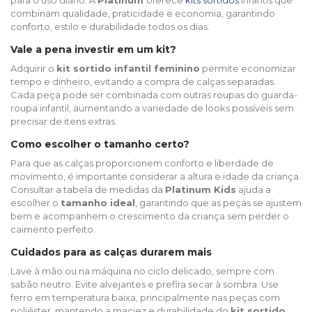
para o uso diário. A
Platinum
oferece
kits sortidos
infantis que
combinam qualidade, praticidade e economia, garantindo
conforto, estilo e durabilidade todos os dias.
Vale a pena investir em um kit?
Adquirir o
kit sortido infantil feminino
permite economizar
tempo e dinheiro, evitando a compra de calças separadas.
Cada peça pode ser combinada com outras roupas do guarda-
roupa infantil, aumentando a variedade de looks possíveis sem
precisar de itens extras.
Como escolher o tamanho certo?
Para que as calças proporcionem conforto e liberdade de
movimento, é importante considerar a altura e idade da criança.
Consultar a tabela de medidas da
Platinum Kids
ajuda a
escolher o
tamanho ideal
, garantindo que as peças se ajustem
bem e acompanhem o crescimento da criança sem perder o
caimento perfeito.
Cuidados para as calças durarem mais
Lave à mão ou na máquina no ciclo delicado, sempre com
sabão neutro. Evite alvejantes e prefira secar à sombra. Use
ferro em temperatura baixa, principalmente nas peças com
poliéster, mantendo a maciez e durabilidade do
kit sortido