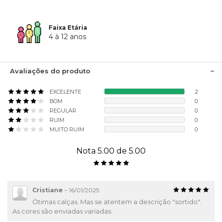
Faixa Etária
4 à 12 anos
Avaliações do produto
EXCELENTE
2
BOM
0
REGULAR
0
RUIM
0
MUITO RUIM
0
Nota 5.00 de 5.00
Cristiane
–
16/01/2025
Ótimas calças. Mas se atentem a descrição "sortido".
As cores são enviadas variadas.