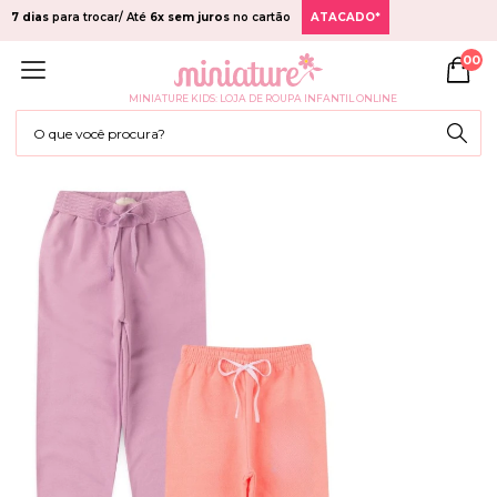
7 dias
para trocar/ Até
6x sem juros
no cartão
ATACADO*
00
MINIATURE KIDS: LOJA DE ROUPA INFANTIL ONLINE