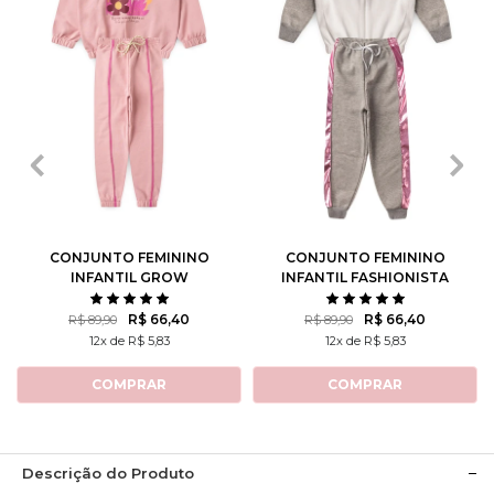
2
3
4
6
8
2
3
4
6
8
10
12
14
10
12
14
CONJUNTO FEMININO
CONJUNTO FEMININO
INFANTIL GROW
INFANTIL FASHIONISTA
POSITIVE THOUGHTS
R$ 66,40
R$ 66,40
R$ 89,90
R$ 89,90
12x de R$ 5,83
12x de R$ 5,83
COMPRAR
COMPRAR
Descrição do Produto