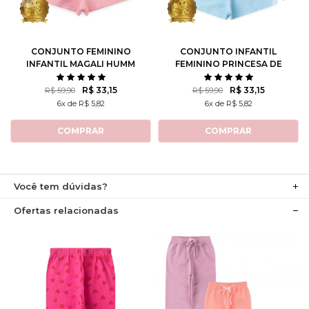
8
10
8
10
12
CONJUNTO FEMININO
CONJUNTO INFANTIL
INFANTIL MAGALI HUMM
FEMININO PRINCESA DE
AMO MELANCIA- TURMA
ATITUDE - TURMA DA
DA MÔNICA
MÔNICA
R$ 33,15
R$ 33,15
R$ 59,90
R$ 59,90
6x de R$ 5,82
6x de R$ 5,82
COMPRAR
COMPRAR
Você tem dúvidas?
Ofertas relacionadas