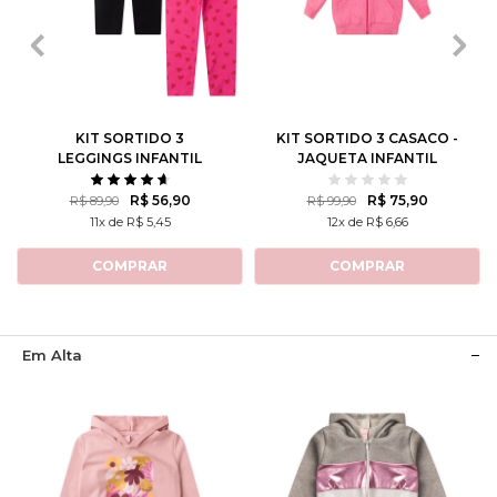
2
3
4
6
8
1
2
3
4
6
10
12
8
10
12
KIT SORTIDO 3
KIT SORTIDO 3 CASACO -
LEGGINGS INFANTIL
JAQUETA INFANTIL
FEMININO CORES
FEMININO AVULSO
R$ 56,90
R$ 75,90
R$ 89,90
R$ 99,90
11x de R$ 5,45
12x de R$ 6,66
COMPRAR
COMPRAR
Em Alta