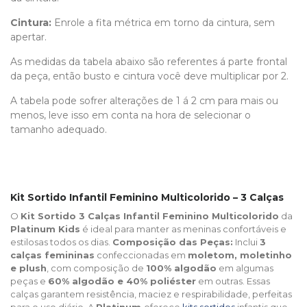
Cintura:
Enrole a fita métrica em torno da cintura, sem
apertar.
As medidas da tabela abaixo são referentes á parte frontal
da peça, então busto e cintura você deve multiplicar por 2.
A tabela pode sofrer alterações de 1 á 2 cm para mais ou
menos, leve isso em conta na hora de selecionar o
tamanho adequado.
Kit Sortido Infantil Feminino Multicolorido – 3 Calças
O
Kit Sortido 3 Calças Infantil Feminino Multicolorido
da
Platinum Kids
é ideal para manter as meninas confortáveis e
estilosas todos os dias.
Composição das Peças:
Inclui
3
calças femininas
confeccionadas em
moletom, moletinho
e plush
, com composição de
100% algodão
em algumas
peças e
60% algodão e 40% poliéster
em outras. Essas
calças garantem resistência, maciez e respirabilidade, perfeitas