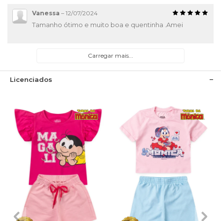
Vanessa
–
12/07/2024
Tamanho ótimo e muito boa e quentinha .Amei
Carregar mais...
Licenciados
1
2
3
4
6
1
2
3
4
6