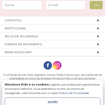
CONTATOS
INSTITUCIONAL
SELOS DE SEGURANÇA
FORMAS DE PAGAMENTO
BAIXE NOSSO APP
O conteúdo do site, fotos, logotipos, marcas, frases e layout aqui veiculados são de
propriedade exclusiva da empresa Miniature Kids ou de seus parceiros.
Todos os direitos reservados. Platinum Indústria de Confecções LTDA - CNPJ:
Miniature Kids e os cookies:
a gente usa cookies para personalizar
27.180.131/0001-54 Endereço: Rod. Ivo Silveira, n° 7505 - Bateias, Gaspar - SC, 89113-
anúncios e melhorar a sua experiência no site. Ao continuar
040
navegando, você concorda com a nossa
Política de Privacidade
.
aceito