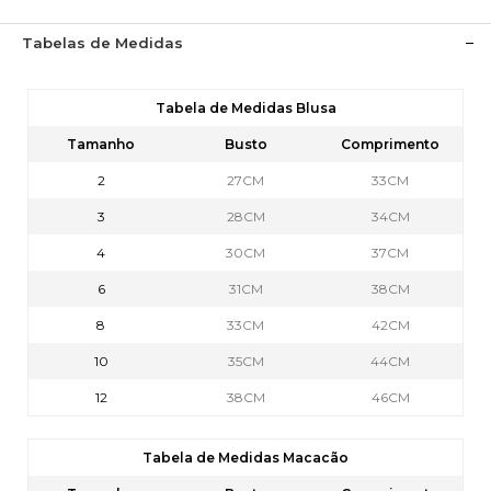
Tabelas de Medidas
Tabela de Medidas Blusa
Tamanho
Busto
Comprimento
2
27CM
33CM
3
28CM
34CM
4
30CM
37CM
6
31CM
38CM
8
33CM
42CM
10
35CM
44CM
12
38CM
46CM
Tabela de Medidas Macacão