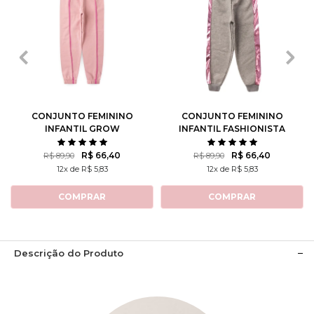
2
3
4
6
8
2
3
4
6
8
10
12
14
10
12
14
CONJUNTO FEMININO
CONJUNTO FEMININO
INFANTIL GROW
INFANTIL FASHIONISTA
POSITIVE THOUGHTS
R$ 66,40
R$ 66,40
R$ 89,90
R$ 89,90
12x de R$ 5,83
12x de R$ 5,83
COMPRAR
COMPRAR
Descrição do Produto