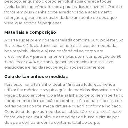
pescoço, enquanto o corpo em plush rosa oferece toque
aveludado e aparência luxuosa para os dias de inverno. O bolso
frontal em plush ganha corte arredondado e acabamento
reforçado, garantindo durabilidade e um ponto de destaque
visual que agrada às pequenas.
Materiais e composição
A parte superior em ribana canelada combina 66 % poliéster, 32
% viscose e 2 % elastano, conferindo elasticidade moderada,
boa respirabilidade e ajuste confortável ao corpo em
crescimento. A parte inferior, em plush, tem composição de 96
% poliéster e 4 % elastano, garantindo maciez intensa, leve
elasticidade e rápida recuperação após esticamentos.
Guia de tamanhos e medidas
Para escolher o tamanho ideal, a Miniature Kids recomenda
utilizar fita métrica e seguir o guia de medidas disponível no site.
Meça o busto envolvendo a fita na linha do peito, sem apertar; o
comprimento do macacão do ombro até a barra; e, no caso de
outras peças do site, meça cintura e quadril conforme indicado.
Considerando que as medidas da tabela são referentes à parte
frontal da peça, multiplique as medidas de busto e cintura por
dois para comparar com o contorno total do corpo.