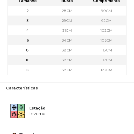
Tamanho
Busto
Comprimento
2
28CM
90CM
3
29CM
92CM
4
31CM
102CM
6
34CM
106CM
8
38CM
113CM
10
38CM
117CM
12
38CM
123CM
Características
Estação
Inverno