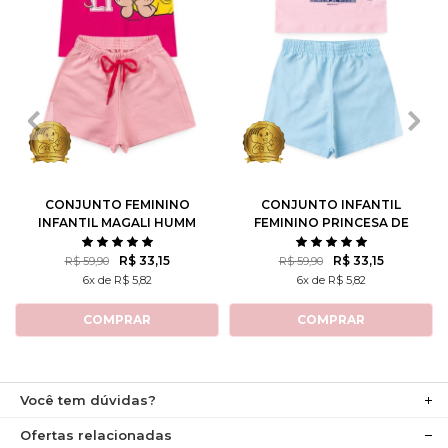
1
2
3
4
6
1
2
3
4
6
8
10
8
10
12
CONJUNTO FEMININO
CONJUNTO INFANTIL
INFANTIL MAGALI HUMM
FEMININO PRINCESA DE
AMO MELANCIA- TURMA
ATITUDE - TURMA DA
DA MÔNICA
MÔNICA
R$ 33,15
R$ 33,15
R$ 59,90
R$ 59,90
6x de R$ 5,82
6x de R$ 5,82
COMPRAR
COMPRAR
Você tem dúvidas?
Ofertas relacionadas