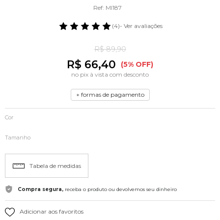
Ref: MI187
(4)
- Ver avaliações
R$ 89,90
R$ 66,40
(5% OFF)
no pix à vista com desconto
+ formas de pagamento
Cor
Tamanho
Tabela de medidas
Compra segura,
receba o produto ou devolvemos seu dinheiro
Adicionar aos favoritos