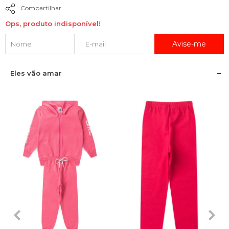
Compartilhar
Ops, produto indisponível!
Avise-me
Eles vão amar
2
3
4
6
8
2
3
4
6
8