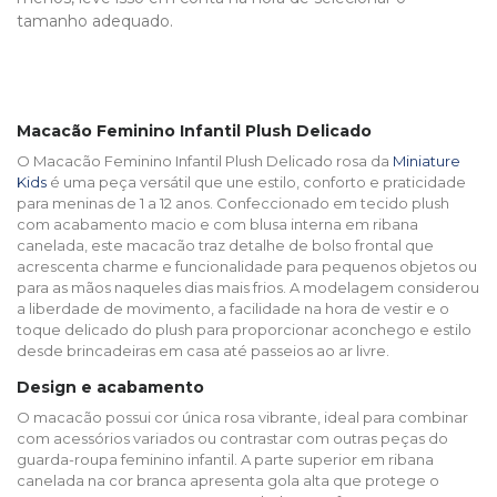
tamanho adequado.
Macacão Feminino Infantil Plush Delicado
O Macacão Feminino Infantil Plush Delicado rosa da
Miniature
Kids
é uma peça versátil que une estilo, conforto e praticidade
para meninas de 1 a 12 anos. Confeccionado em tecido plush
com acabamento macio e com blusa interna em ribana
canelada, este macacão traz detalhe de bolso frontal que
acrescenta charme e funcionalidade para pequenos objetos ou
para as mãos naqueles dias mais frios. A modelagem considerou
a liberdade de movimento, a facilidade na hora de vestir e o
toque delicado do plush para proporcionar aconchego e estilo
desde brincadeiras em casa até passeios ao ar livre.
Design e acabamento
O macacão possui cor única rosa vibrante, ideal para combinar
com acessórios variados ou contrastar com outras peças do
guarda-roupa feminino infantil. A parte superior em ribana
canelada na cor branca apresenta gola alta que protege o