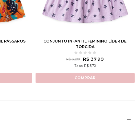
10
12
2
3
4
6
8
10
12
IL PÁSSAROS
CONJUNTO INFANTIL FEMININO LÍDER DE
TORCIDA
5
R$ 37,90
R$ 59,90
7x de R$ 5,70
COMPRAR