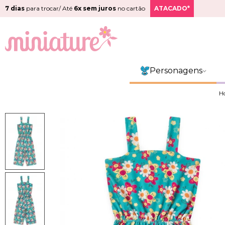
7 dias
para trocar/ Até
6x sem juros
no cartão
ATACADO*
Personagens
H