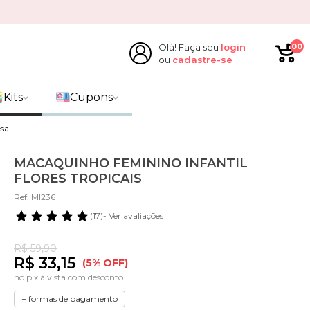
Olá! Faça seu
login
00
ou
cadastre-se
Kits
Cupons
esa
MACAQUINHO FEMININO INFANTIL
FLORES TROPICAIS
Ref: MI236
(17)
- Ver avaliações
R$ 59,90
R$ 33,15
(5% OFF)
no pix à vista com desconto
+ formas de pagamento