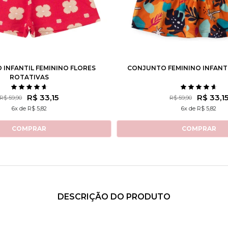
4
6
8
10
12
2
3
4
6
8
INFANTIL FEMININO FLORES
CONJUNTO FEMININO INFANT
ROTATIVAS
R$ 33,15
R$ 33,1
R$ 59,90
R$ 59,90
6x de R$ 5,82
6x de R$ 5,82
COMPRAR
COMPRAR
DESCRIÇÃO DO PRODUTO