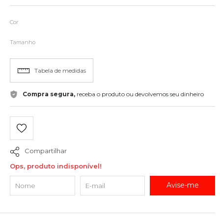
Cor
Tamanho
Tabela de medidas
Compra segura,
receba o produto ou devolvemos seu dinheiro
Compartilhar
Ops, produto indisponível!
Avise-me