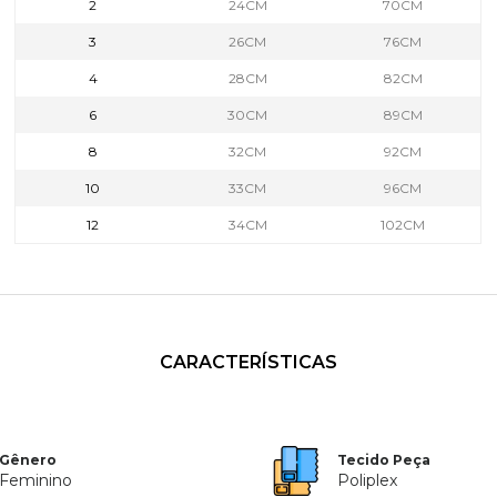
2
24CM
70CM
3
26CM
76CM
4
28CM
82CM
6
30CM
89CM
8
32CM
92CM
10
33CM
96CM
12
34CM
102CM
CARACTERÍSTICAS
Gênero
Tecido Peça
Feminino
Poliplex