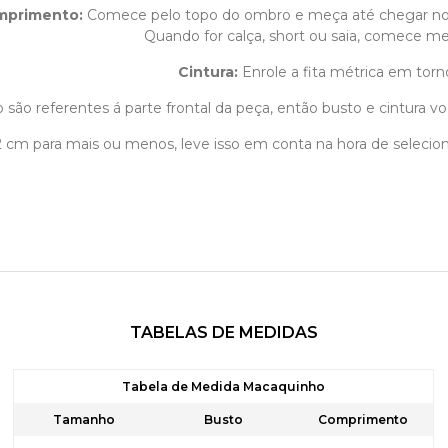
mprimento
:
Comece pelo topo do ombro e meça até chegar n
Quando for calça, short ou saia, comece med
Cintura:
Enrole a fita métrica em torn
 são referentes á parte frontal da peça, então busto e cintura vo
á 2 cm para mais ou menos, leve isso em conta na hora de selec
TABELAS DE MEDIDAS
Tabela de Medida Macaquinho
Tamanho
Busto
Comprimento