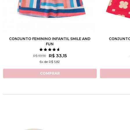
2
3
4
6
8
10
12
2
3
CONJUNTO FEMININO INFANTIL SMILE AND
CONJUNTO 
FUN
R$ 33,15
R$ 59,90
6x de R$ 5,82
COMPRAR