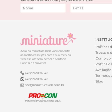
Receba ofertas com preços exclusivos:
INSTITU
Políticas 
Aqui na Miniature Kids você encontra
Trocas e 
as melhores roupas para a sua menina
Como co
ficar estilosa sem perder o conforto
Confira e aproveite!
Política d
Avaliaçõe
(47) 992094547
Termos d
(47) 992094547
Blog
sac@miniaturekids.com.br