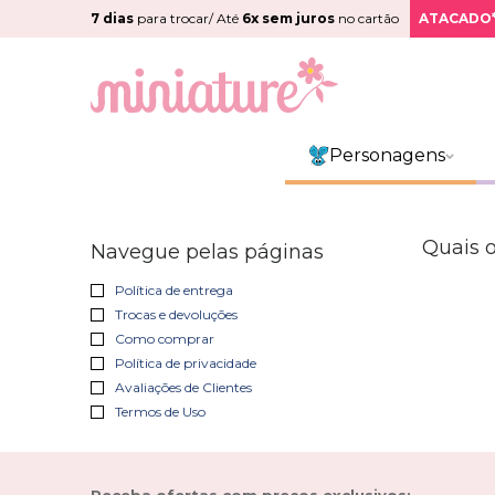
7 dias
para trocar/ Até
6x sem juros
no cartão
ATACADO
Personagens
Quais 
Navegue pelas páginas
Política de entrega
Trocas e devoluções
Como comprar
Política de privacidade
Avaliações de Clientes
Termos de Uso